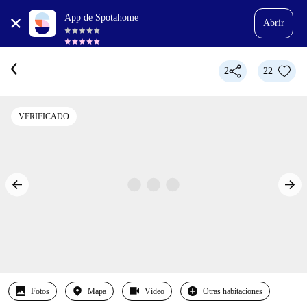
App de Spotahome
Abrir
2
22
VERIFICADO
Fotos
Mapa
Vídeo
Otras habitaciones