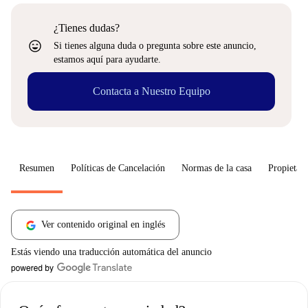
¿Tienes dudas?
sentiment_very_satisfied
Si tienes alguna duda o pregunta sobre este anuncio,
estamos aquí para ayudarte.
Contacta a Nuestro Equipo
Resumen
Políticas de Cancelación
Normas de la casa
Propietari
Ver contenido original en inglés
Estás viendo una traducción automática del anuncio