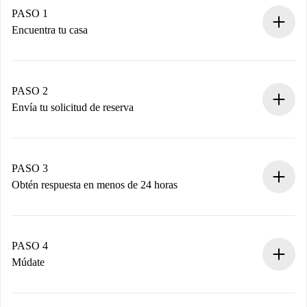
PASO 1
Encuentra tu casa
Proceso de reserva 100% online.
Casas y Propietarios verificados.
Tienes toda la información necesaria por adelantado.
PASO 2
Envía tu solicitud de reserva
Envía detalles básicos de tu perfil y de tu método de pago.
Recuerda que no te cobraremos nada hasta que el
propietario acepte.
PASO 3
Obtén respuesta en menos de 24 horas
El propietario tiene menos de 24 horas para confirmar.
Si es aceptada, te haremos el cargo y te pondremos en
contacto con el propietario.
PASO 4
Si es rechazada: No te haremos ningún cargo y te
Múdate
ofreceremos alternativas.
Acuerda con el propietario los detalles de tu llegada,
Documentos necesarios si tu propiedad es “
Spotahome
recogida de llaves, etc.