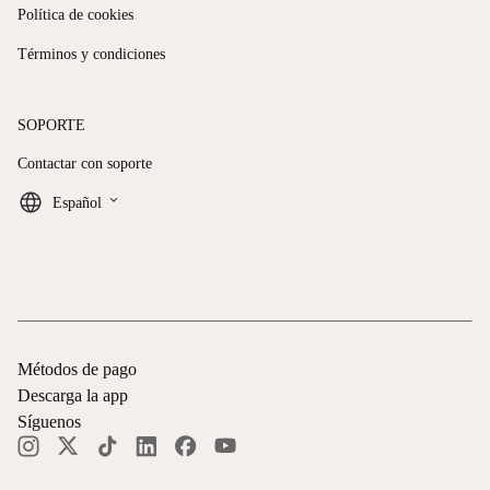
Política de cookies
Términos y condiciones
SOPORTE
Contactar con soporte
keyboard_arrow_down
Español
Métodos de pago
Descarga la app
Síguenos