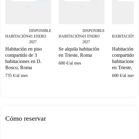
DISPONIBLE
DISPONIBLE
D
HABITACIÓN
01 ENERO
HABITACIÓN
01 ENERO
HABITACIÓN
0
■
■
■
2027
2027
2
Habitación en piso
Se alquila habitación
Habitación en
compartido de 3
en Trieste, Roma
compartido d
habitaciones en D.
habitaciones e
600 €
/
al mes
Bosco, Roma
en Trieste, R
735 €
/
al mes
600 €
/
al mes
Cómo reservar