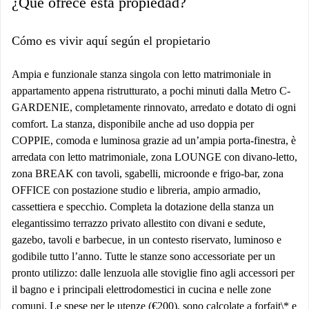
¿Qué ofrece esta propiedad?
Cómo es vivir aquí según el propietario
Ampia e funzionale stanza singola con letto matrimoniale in
appartamento appena ristrutturato, a pochi minuti dalla Metro C-
GARDENIE, completamente rinnovato, arredato e dotato di ogni
comfort. La stanza, disponibile anche ad uso doppia per
COPPIE, comoda e luminosa grazie ad un’ampia porta-finestra, è
arredata con letto matrimoniale, zona LOUNGE con divano-letto,
zona BREAK con tavoli, sgabelli, microonde e frigo-bar, zona
OFFICE con postazione studio e libreria, ampio armadio,
cassettiera e specchio. Completa la dotazione della stanza un
elegantissimo terrazzo privato allestito con divani e sedute,
gazebo, tavoli e barbecue, in un contesto riservato, luminoso e
godibile tutto l’anno. Tutte le stanze sono accessoriate per un
pronto utilizzo: dalle lenzuola alle stoviglie fino agli accessori per
il bagno e i principali elettrodomestici in cucina e nelle zone
comuni. Le spese per le utenze (€200), sono calcolate a forfait\* e