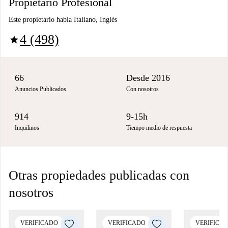
Propietario Profesional
Este propietario habla Italiano, Inglés
4 (498)
star
66
Desde 2016
Anuncios Publicados
Con nosotros
914
9-15h
Inquilinos
Tiempo medio de respuesta
Otras propiedades publicadas con
nosotros
VERIFICADO
VERIFICADO
VERIFICA