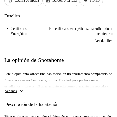
kitchen
balcony
oven_gen
Cocina equipada
Balcón o terraza
Horno
Detalles
Certificado
El certificado energético se ha solicitado al
Energético
propietario
Ver detalles
La opinión de Spotahome
Este alojamiento ofrece una habitación en un apartamento compartido de
3 habitaciones en Centocelle, Roma. Es ideal para profesionales,
estudiantes y parejas. El apartamento está completamente amueblado y
keyboard_arrow_down
Ver más
cuenta con cocina equipada, lavadora privada, balcón y televisión. No se
permite fumar ni mascotas. Spotahome ha verificado personalmente este
Descripción de la habitación
anuncio para garantizar su calidad y veracidad.
Centocelle es un barrio vibrante de Roma que ofrece diversas opciones
Bienvenido a esta encantadora habitación en un apartamento compartido