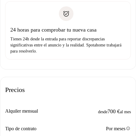
plus
”.
Spotahome sólo transferirá el primer pago al propietario si
Documento de identidad o Pasaporte
no nos comunicas ningún problema.
Prueba de solvencia
Domiciliación del pago
24 horas para comprobar tu nueva casa
Tienes 24h desde la entrada para reportar discrepancias
significativas entre el anuncio y la realidad. Spotahome trabajará
para resolverlo.
Precios
Alquiler mensual
700 €
desde
al mes
info
Tipo de contrato
Por meses