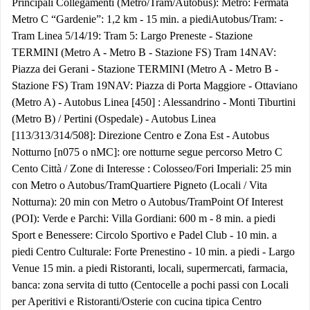
Principali Collegamenti (Metro/Tram/Autobus): Metro: Fermata
Metro C “Gardenie”: 1,2 km - 15 min. a piedi ​ Autobus/Tram: -
Tram Linea 5/14/19: Tram 5: Largo Preneste - Stazione
TERMINI (Metro A - Metro B - Stazione FS) Tram 14NAV:
Piazza dei Gerani - Stazione TERMINI (Metro A - Metro B -
Stazione FS) Tram 19NAV: Piazza di Porta Maggiore - Ottaviano
(Metro A) - Autobus Linea [450] : Alessandrino - Monti Tiburtini
(Metro B) / Pertini (Ospedale) - Autobus Linea
[113/313/314/508]: Direzione Centro e Zona Est - Autobus
Notturno [n075 o nMC]: ore notturne segue percorso Metro C ​
Cento Città / Zone di Interesse : Colosseo/Fori Imperiali: 25 min
con Metro o Autobus/Tram ​ ​ Quartiere Pigneto (Locali / Vita
Notturna): 20 min con Metro o Autobus/Tram ​ Point Of Interest
(POI): Verde e Parchi: Villa Gordiani: 600 m - 8 min. a piedi
Sport e Benessere: Circolo Sportivo e Padel Club - 10 min. a
piedi Centro Culturale: Forte Prenestino - 10 min. a piedi - Largo
Venue 15 min. a piedi Ristoranti, locali, supermercati, farmacia,
banca: zona servita di tutto (Centocelle a pochi passi con Locali
per Aperitivi e Ristoranti/Osterie con cucina tipica Centro