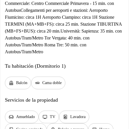
Commerciale: Centro Commerciale Primavera - 15 min. con
Autobus ​ Collegamenti per aeroporti e stazioni: Aeroporto
Fiumicino: circa 1H Aeroporto Ciampino: circa 1H Stazione
TERMINI (MA+MB+FS): circa 25 min. Stazione TIBURTINA
(MB+FS+BUS): circa 20 min. ​ Università: Sapienza: 35 min. con
Autobus/Tram/Metro Tor Vergata: 40 min. con
Autobus/Tram/Metro Roma Tre: 50 min. con
Autobus/Tram/Metro
Tu habitación (Dormitorio 1)
balcony
airline_seat_flat
Balcón
Cama doble
Servicios de la propiedad
chair
tv
local_laundry_service
Amueblado
TV
Lavadora