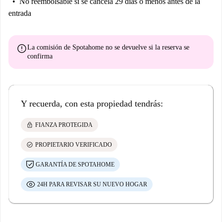
No reembolsable
si se cancela 29 días o menos antes de la
entrada
error
La comisión de Spotahome
no se devuelve
si la reserva se
confirma
Y recuerda, con esta propiedad tendrás:
lock
FIANZA PROTEGIDA
check_circle
PROPIETARIO VERIFICADO
GARANTÍA DE SPOTAHOME
24H PARA REVISAR SU NUEVO HOGAR