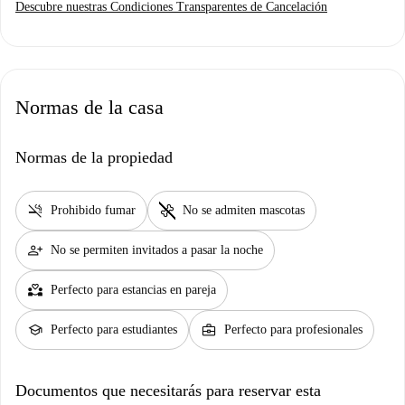
Descubre nuestras Condiciones Transparentes de Cancelación
Normas de la casa
Normas de la propiedad
smoke_free
pet_supplies
Prohibido fumar
No se admiten mascotas
person_add
No se permiten invitados a pasar la noche
partner_heart
Perfecto para estancias en pareja
school
business_center
Perfecto para estudiantes
Perfecto para profesionales
Documentos que necesitarás para reservar esta