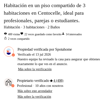
Habitación en un piso compartido de 3
habitaciones en Centocelle, ideal para
profesionales, parejas o estudiantes.
Habitación
3
habitaciones
2
Baños
visibility
favorite
person
400
visitas
22
veces guardado como favorito
14
interesados
ios_share
2
veces compartido
Propiedad verificada por Spotahome
Verificado el
13 jul 2026
Nuestro equipo ha revisado la casa para asegurar que obtienes
exactamente lo que ves en el anuncio.
Más sobre la verificación
star
Propietario verificado
4 (498)
Profesional
·
10 años
con nosotros
Más sobre este arrendador
Más sobre la verificación