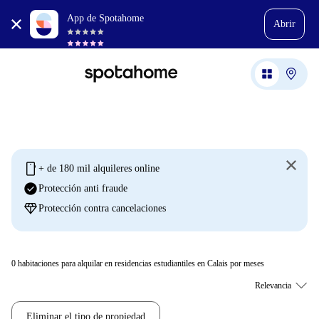
App de Spotahome
Abrir
mobile
+ de 180 mil alquileres online
check_circle
Protección anti fraude
diamond
Protección contra cancelaciones
0
habitaciones para alquilar en residencias estudiantiles en Calais por meses
Eliminar el tipo de propiedad