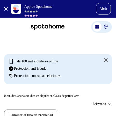
App de Spotahome
Abrir
mobile
+ de 180 mil alquileres online
check_circle
Protección anti fraude
diamond
Protección contra cancelaciones
0
estudios/aparta estudios en alquiler en Calais de particulares
Eliminar el tipo de propiedad