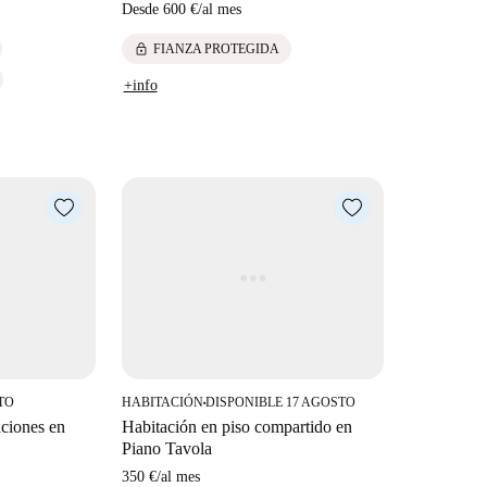
Desde
600 €
/
al mes
lock
FIANZA PROTEGIDA
+info
TO
HABITACIÓN
DISPONIBLE 17 AGOSTO
■
aciones en
Habitación en piso compartido en
Piano Tavola
350 €
/
al mes