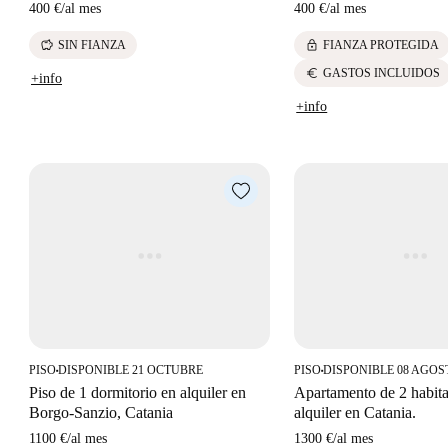
400 €
/
al mes
400 €
/
al mes
savings
lock
SIN FIANZA
FIANZA PROTEGIDA
euro
GASTOS INCLUIDOS
+info
+info
PISO
DISPONIBLE 21 OCTUBRE
PISO
DISPONIBLE 08 AGOS
■
■
Piso de 1 dormitorio en alquiler en
Apartamento de 2 habit
Borgo-Sanzio, Catania
alquiler en Catania.
1100 €
/
al mes
1300 €
/
al mes