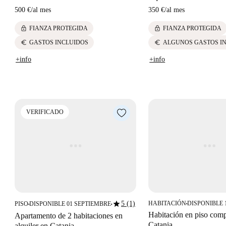
500 €
/
al mes
350 €
/
al mes
lock
lock
FIANZA PROTEGIDA
FIANZA PROTEGIDA
euro
euro
GASTOS INCLUIDOS
ALGUNOS GASTOS I
+info
+info
VERIFICADO
star
5 (1)
HABITACIÓN
DISPONIBLE 
PISO
DISPONIBLE 01 SEPTIEMBRE
■
■
■
Habitación en piso comp
Apartamento de 2 habitaciones en
Catania
alquiler en Catania.