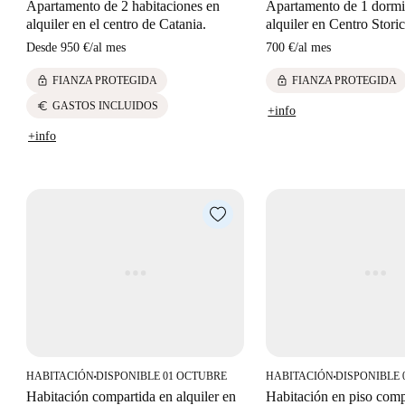
Apartamento de 2 habitaciones en
Apartamento de 1 dormi
alquiler en el centro de Catania.
alquiler en Centro Stori
Desde
950 €
/
al mes
700 €
/
al mes
lock
lock
FIANZA PROTEGIDA
FIANZA PROTEGIDA
euro
GASTOS INCLUIDOS
+info
+info
HABITACIÓN
DISPONIBLE 01 OCTUBRE
HABITACIÓN
DISPONIBLE 
■
■
Habitación compartida en alquiler en
Habitación en piso comp