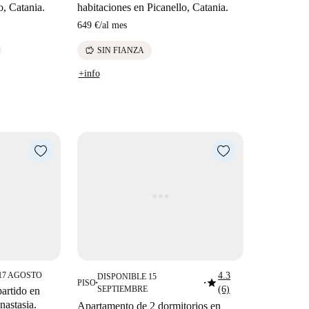
o, Catania.
habitaciones en Picanello, Catania.
649 €
/
al mes
savings
SIN FIANZA
+info
17 AGOSTO
4.3
DISPONIBLE 15
star
PISO
■
■
SEPTIEMBRE
(6)
artido en
nastasia.
Apartamento de 2 dormitorios en