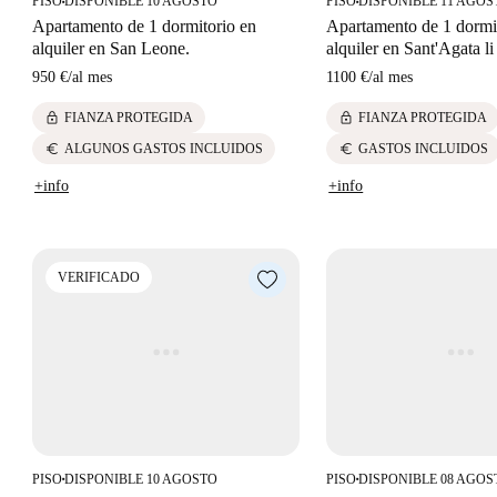
PISO
DISPONIBLE 10 AGOSTO
PISO
DISPONIBLE 11 AGOS
■
■
Apartamento de 1 dormitorio en
Apartamento de 1 dormi
alquiler en San Leone.
alquiler en Sant'Agata li 
950 €
/
al mes
1100 €
/
al mes
lock
lock
FIANZA PROTEGIDA
FIANZA PROTEGIDA
euro
euro
ALGUNOS GASTOS INCLUIDOS
GASTOS INCLUIDOS
+info
+info
VERIFICADO
PISO
DISPONIBLE 10 AGOSTO
PISO
DISPONIBLE 08 AGOS
■
■