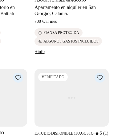
TO
PISO
DISPONIBLE 08 AGOSTO
■
torio en
Apartamento en alquiler en San
Battiati
Giorgio, Catania.
700 €
/
al mes
lock
FIANZA PROTEGIDA
euro
ALGUNOS GASTOS INCLUIDOS
+info
VERIFICADO
star
TO
5 (1)
ESTUDIO
DISPONIBLE 18 AGOSTO
■
■