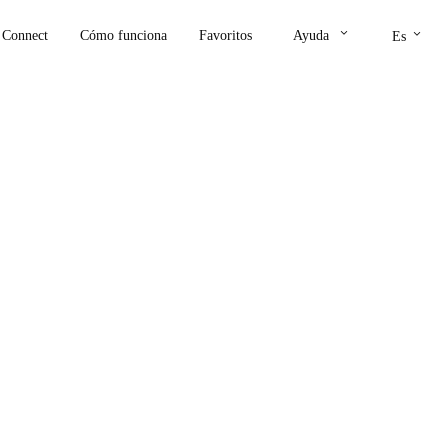
keyboard_arrow_down
keyboard_arrow_down
Connect
Cómo funciona
Favoritos
Ayuda
Es