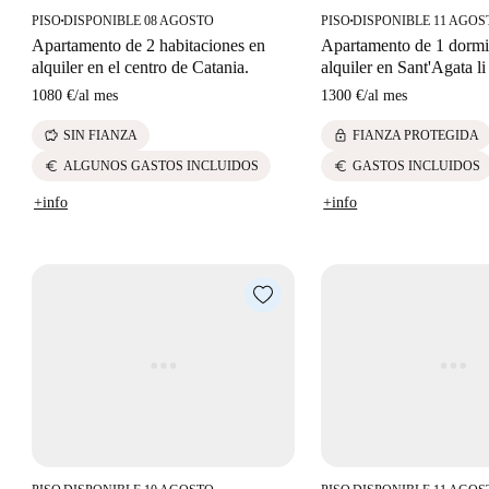
PISO
DISPONIBLE 08 AGOSTO
PISO
DISPONIBLE 11 AGOS
■
■
Apartamento de 2 habitaciones en
Apartamento de 1 dormi
alquiler en el centro de Catania.
alquiler en Sant'Agata li 
1080 €
/
al mes
1300 €
/
al mes
savings
lock
SIN FIANZA
FIANZA PROTEGIDA
euro
euro
ALGUNOS GASTOS INCLUIDOS
GASTOS INCLUIDOS
+info
+info