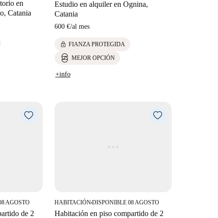
torio en
Estudio en alquiler en Ognina,
co, Catania
Catania
600 €
/
al mes
lock
FIANZA PROTEGIDA
MEJOR OPCIÓN
+info
08 AGOSTO
HABITACIÓN
DISPONIBLE 08 AGOSTO
■
artido de 2
Habitación en piso compartido de 2