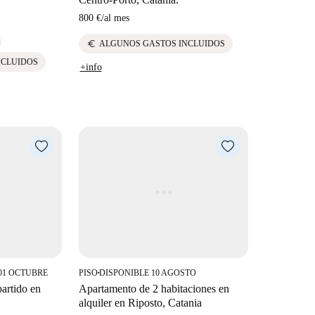
800 €
/
al mes
euro
ALGUNOS GASTOS INCLUIDOS
NCLUIDOS
+info
01 OCTUBRE
PISO
DISPONIBLE 10 AGOSTO
■
artido en
Apartamento de 2 habitaciones en
alquiler en Riposto, Catania