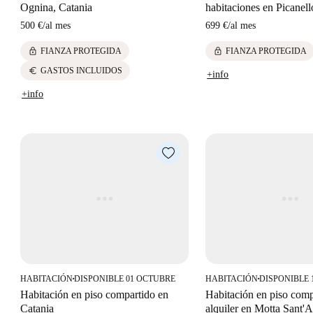
Ognina, Catania
habitaciones en Picanell
500 €
/
al mes
699 €
/
al mes
lock
lock
FIANZA PROTEGIDA
FIANZA PROTEGIDA
euro
GASTOS INCLUIDOS
+info
+info
HABITACIÓN
DISPONIBLE 01 OCTUBRE
HABITACIÓN
DISPONIBLE 
■
■
Habitación en piso compartido en
Habitación en piso comp
Catania
alquiler en Motta Sant'A