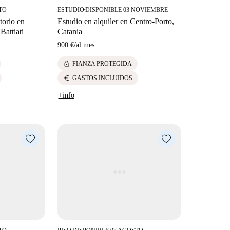
TO
ESTUDIO
DISPONIBLE 03 NOVIEMBRE
■
torio en
Estudio en alquiler en Centro-Porto,
Battiati
Catania
900 €
/
al mes
lock
FIANZA PROTEGIDA
euro
GASTOS INCLUIDOS
+info