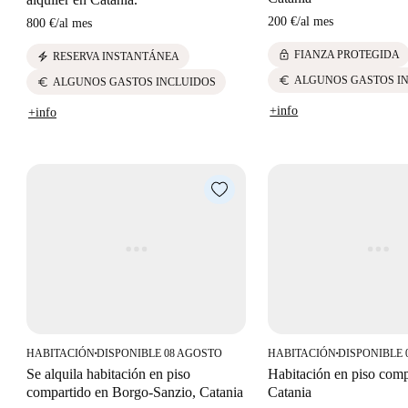
200 €
/
al mes
800 €
/
al mes
lock
FIANZA PROTEGIDA
electric_bolt
RESERVA INSTANTÁNEA
euro
ALGUNOS GASTOS I
euro
ALGUNOS GASTOS INCLUIDOS
+info
+info
HABITACIÓN
DISPONIBLE 08 AGOSTO
HABITACIÓN
DISPONIBLE 
■
■
Se alquila habitación en piso
Habitación en piso comp
compartido en Borgo-Sanzio, Catania
Catania