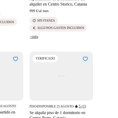
alquiler en Centro Storico, Catania
999 €
/
al mes
savings
SIN FIANZA
NCLUIDOS
euro
ALGUNOS GASTOS INCLUIDOS
+info
VERIFICADO
star
10 AGOSTO
5 (1)
PISO
DISPONIBLE 25 AGOSTO
■
■
artido en
Se alquila piso de 1 dormitorio en
Centro-Porto, Catania.