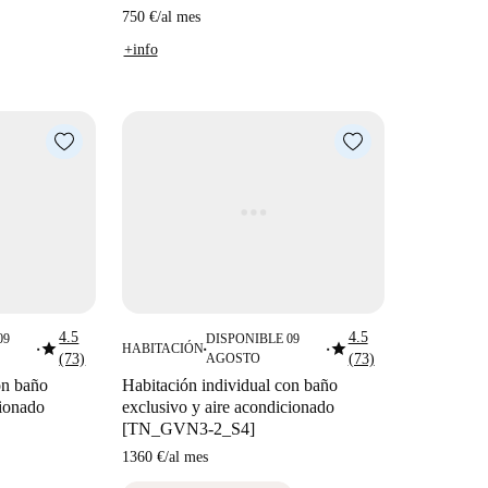
750 €
/
al mes
+info
4.5
4.5
09
DISPONIBLE 09
star
star
HABITACIÓN
■
■
■
(73)
AGOSTO
(73)
on baño
Habitación individual con baño
cionado
exclusivo y aire acondicionado
[TN_GVN3-2_S4]
1360 €
/
al mes