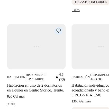
euro
GASTOS INCLUIDOS
+info
4.5
DISPONIBLE 01
DISPONIBLE 
star
HABITACIÓN
HABITACIÓN
■
■
■
SEPTIEMBRE
(73)
AGOSTO
Habitación en piso de 2 dormitorios
Habitación individual co
en alquiler en Centro Storico, Trento.
acondicionado y baño e
[TN_GVN3-1_S8]
820 €
/
al mes
1360 €
/
al mes
+info