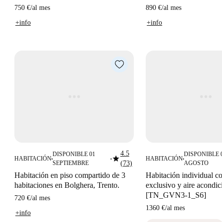
750 €
/
al mes
890 €
/
al mes
+info
+info
4.5
DISPONIBLE 01
DISPONIBLE 
star
HABITACIÓN
HABITACIÓN
■
■
■
SEPTIEMBRE
(73)
AGOSTO
Habitación en piso compartido de 3
Habitación individual c
habitaciones en Bolghera, Trento.
exclusivo y aire acondi
[TN_GVN3-1_S6]
720 €
/
al mes
1360 €
/
al mes
+info