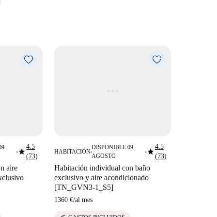
4.5
4.5
09
DISPONIBLE 09
star
star
HABITACIÓN
■
■
■
(73)
AGOSTO
(73)
n aire
Habitación individual con baño
xclusivo
exclusivo y aire acondicionado
[TN_GVN3-1_S5]
1360 €
/
al mes