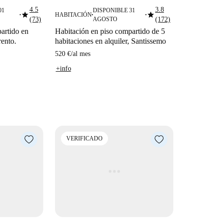
4.5
3.8
01
DISPONIBLE 31
star
star
HABITACIÓN
■
■
■
(73)
AGOSTO
(172)
artido en
Habitación en piso compartido de 5
rento.
habitaciones en alquiler, Santissemo
520 €
/
al mes
+info
VERIFICADO