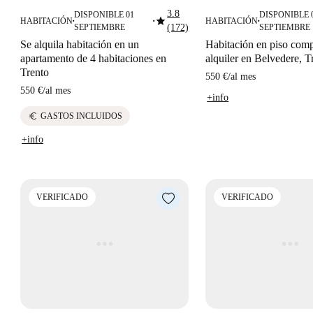
3.8
DISPONIBLE 01
DISPONIBLE 
star
HABITACIÓN
HABITACIÓN
■
■
■
SEPTIEMBRE
(172)
SEPTIEMBRE
Se alquila habitación en un
Habitación en piso comp
apartamento de 4 habitaciones en
alquiler en Belvedere, T
Trento
550 €
/
al mes
550 €
/
al mes
+info
euro
GASTOS INCLUIDOS
+info
VERIFICADO
VERIFICADO