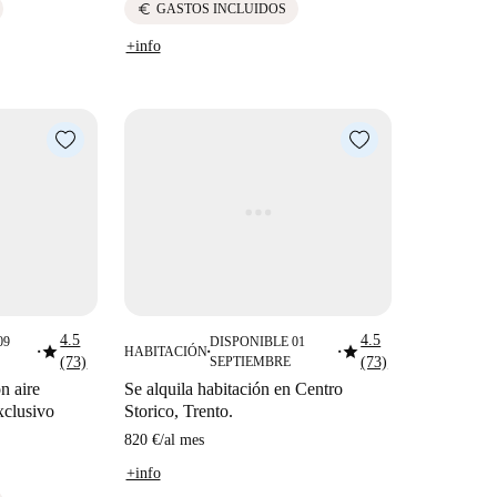
euro
GASTOS INCLUIDOS
+info
4.5
4.5
09
DISPONIBLE 01
star
star
HABITACIÓN
■
■
■
(73)
SEPTIEMBRE
(73)
n aire
Se alquila habitación en Centro
xclusivo
Storico, Trento.
820 €
/
al mes
+info