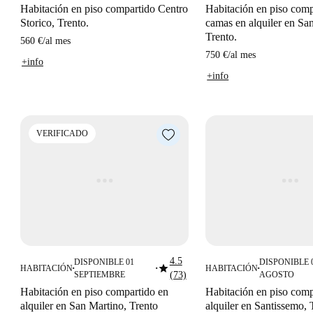
Habitación en piso compartido Centro
Habitación en piso comp
Storico, Trento.
camas en alquiler en Sa
Trento.
560 €
/
al mes
750 €
/
al mes
+info
+info
VERIFICADO
4.5
DISPONIBLE 01
DISPONIBLE 
star
HABITACIÓN
HABITACIÓN
■
■
■
SEPTIEMBRE
(73)
AGOSTO
Habitación en piso compartido en
Habitación en piso comp
alquiler en San Martino, Trento
alquiler en Santissemo, 