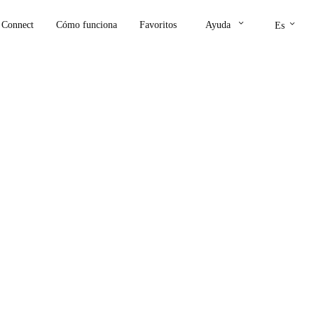
keyboard_arrow_down
keyboard_arrow_down
Connect
Cómo funciona
Favoritos
Ayuda
Es