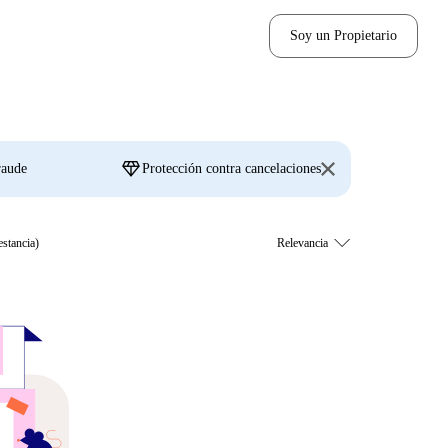
Soy un Propietario
diamond
raude
Protección contra cancelaciones
estancia)