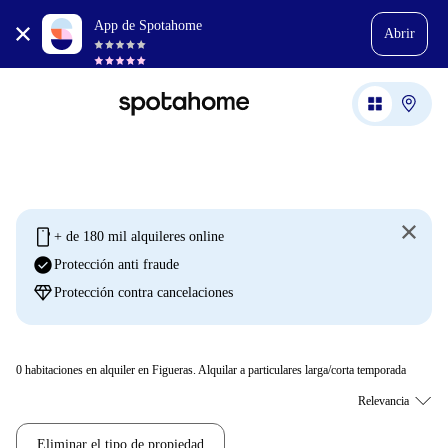
App de Spotahome
Abrir
mobile
+ de 180 mil alquileres online
check_circle
Protección anti fraude
diamond
Protección contra cancelaciones
0
habitaciones en alquiler en Figueras. Alquilar a particulares larga/corta temporada
Eliminar el tipo de propiedad