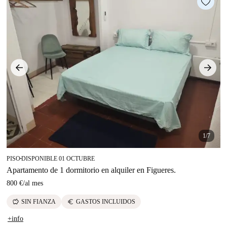
1/7
PISO
DISPONIBLE 01 OCTUBRE
■
Apartamento de 1 dormitorio en alquiler en Figueres.
800 €
/
al mes
savings
euro
SIN FIANZA
GASTOS INCLUIDOS
+info