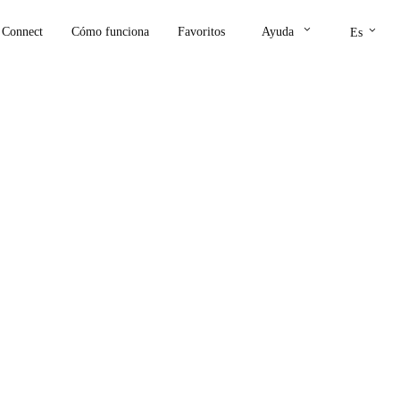
keyboard_arrow_down
keyboard_arrow_down
Connect
Cómo funciona
Favoritos
Ayuda
Es