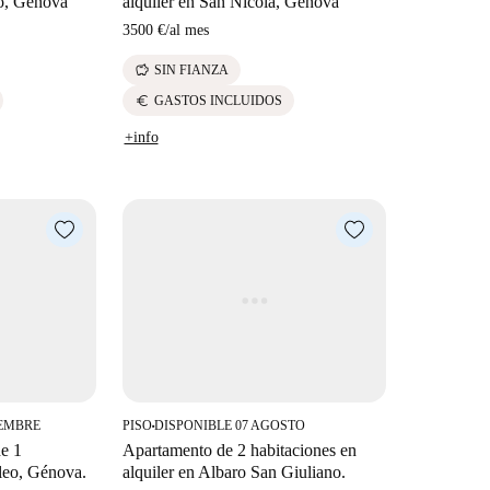
zo, Génova
alquiler en San Nicola, Génova
3500 €
/
al mes
savings
SIN FIANZA
euro
GASTOS INCLUIDOS
+info
IEMBRE
PISO
DISPONIBLE 07 AGOSTO
■
de 1
Apartamento de 2 habitaciones en
leo, Génova.
alquiler en Albaro San Giuliano.