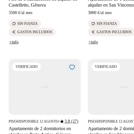
Castelletto, Génova
alquiler en San Vincen
3500 €
/
al mes
3000 €
/
al mes
savings
savings
SIN FIANZA
SIN FIANZA
euro
euro
GASTOS INCLUIDOS
GASTOS INCLUIDOS
+info
+info
VERIFICADO
VERIFICADO
star
3.8 (27)
PISO
DISPONIBLE 12 AGOSTO
PISO
DISPONIBLE 12 AGOS
■
■
■
Apartamento de 2 dormitorios en
Apartamento de 2 dormi