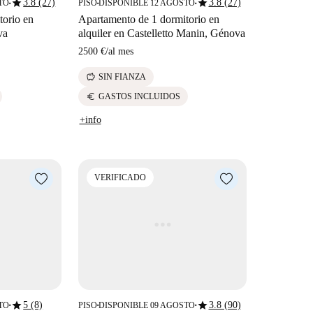
star
star
3.8 (27)
3.8 (27)
TO
PISO
DISPONIBLE 12 AGOSTO
■
■
■
torio en
Apartamento de 1 dormitorio en
va
alquiler en Castelletto Manin, Génova
2500 €
/
al mes
savings
SIN FIANZA
euro
GASTOS INCLUIDOS
+info
VERIFICADO
star
star
5 (8)
3.8 (90)
TO
PISO
DISPONIBLE 09 AGOSTO
■
■
■