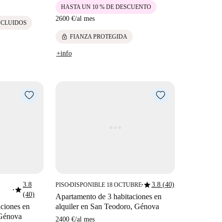
HASTA UN 10 % DE DESCUENTO
2600 €
/
al mes
NCLUIDOS
lock
FIANZA PROTEGIDA
+info
star
3.8
3.8 (40)
PISO
DISPONIBLE 18 OCTUBRE
■
■
star
■
(40)
Apartamento de 3 habitaciones en
aciones en
alquiler en San Teodoro, Génova
 Génova
2400 €
/
al mes