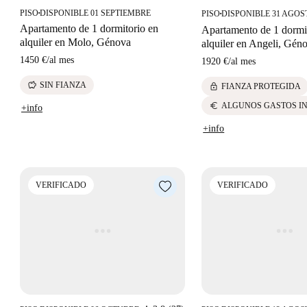
PISO
DISPONIBLE 01 SEPTIEMBRE
PISO
DISPONIBLE 31 AGOS
■
■
Apartamento de 1 dormitorio en
Apartamento de 1 dormi
alquiler en Molo, Génova
alquiler en Angeli, Gén
1450 €
/
al mes
1920 €
/
al mes
savings
SIN FIANZA
lock
FIANZA PROTEGIDA
euro
ALGUNOS GASTOS I
+info
+info
VERIFICADO
VERIFICADO