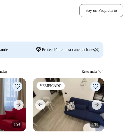
Soy un Propietario
diamond
raude
Protección contra cancelaciones
ncia)
VERIFICADO
1/24
1/18