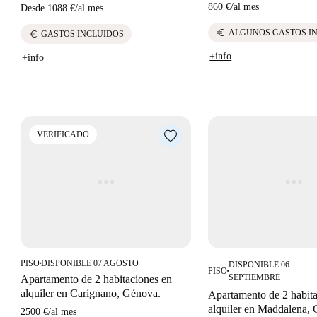
860 €
/
al mes
Desde
1088 €
/
al mes
euro
ALGUNOS GASTOS I
euro
GASTOS INCLUIDOS
+info
+info
VERIFICADO
PISO
DISPONIBLE 07 AGOSTO
DISPONIBLE 06
■
PISO
■
SEPTIEMBRE
Apartamento de 2 habitaciones en
alquiler en Carignano, Génova.
Apartamento de 2 habit
alquiler en Maddalena,
2500 €
/
al mes