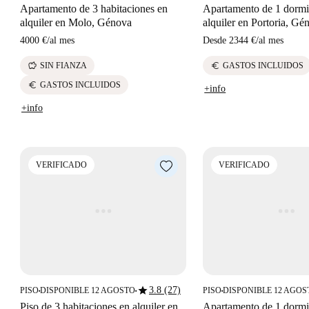
Apartamento de 3 habitaciones en
Apartamento de 1 dormi
alquiler en Molo, Génova
alquiler en Portoria, Gé
4000 €
/
al mes
Desde
2344 €
/
al mes
savings
euro
SIN FIANZA
GASTOS INCLUIDOS
euro
GASTOS INCLUIDOS
+info
+info
VERIFICADO
VERIFICADO
star
3.8 (27)
PISO
DISPONIBLE 12 AGOSTO
PISO
DISPONIBLE 12 AGOS
■
■
■
Piso de 3 habitaciones en alquiler en
Apartamento de 1 dormi