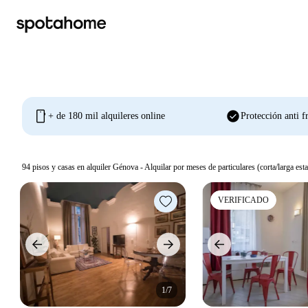
mobile
check_circle
+ de 180 mil alquileres online
Protección anti f
94
pisos y casas en alquiler Génova - Alquilar por meses de particulares (corta/larga esta
VERIFICADO
1/7