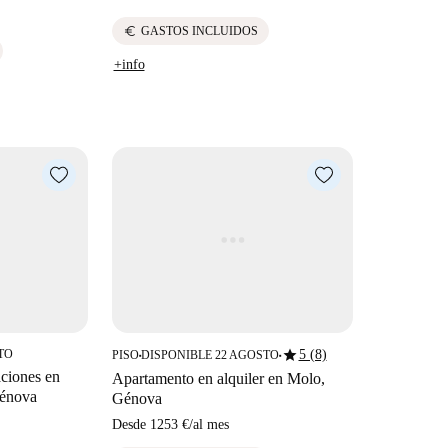
euro
GASTOS INCLUIDOS
+info
star
TO
5 (8)
PISO
DISPONIBLE 22 AGOSTO
■
■
aciones en
Apartamento en alquiler en Molo,
Génova
Génova
Desde
1253 €
/
al mes