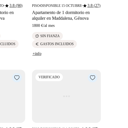
star
star
3.8 (90)
3.8 (27)
TO
PISO
DISPONIBLE 15 OCTUBRE
■
■
■
torio en
Apartamento de 1 dormitorio en
ova
alquiler en Maddalena, Génova
1800 €
/
al mes
savings
SIN FIANZA
euro
NCLUIDOS
GASTOS INCLUIDOS
+info
VERIFICADO