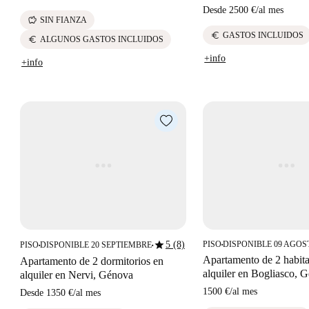
Desde
2500 €
/
al mes
savings
SIN FIANZA
euro
GASTOS INCLUIDOS
euro
ALGUNOS GASTOS INCLUIDOS
+info
+info
star
5 (8)
PISO
DISPONIBLE 09 AGOS
PISO
DISPONIBLE 20 SEPTIEMBRE
■
■
■
Apartamento de 2 habit
Apartamento de 2 dormitorios en
alquiler en Bogliasco, 
alquiler en Nervi, Génova
1500 €
/
al mes
Desde
1350 €
/
al mes