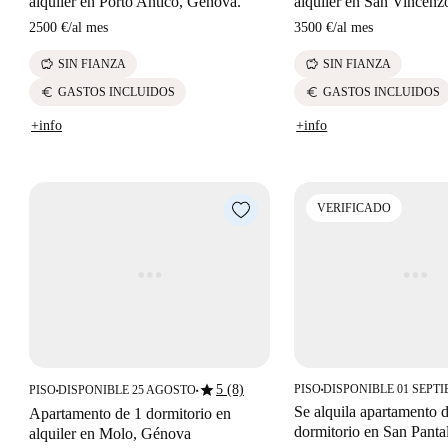
alquiler en Porto Antico, Génova.
alquiler en San Vincen
2500 €
/
al mes
3500 €
/
al mes
savings
savings
SIN FIANZA
SIN FIANZA
euro
euro
GASTOS INCLUIDOS
GASTOS INCLUIDOS
+info
+info
VERIFICADO
star
5 (8)
PISO
DISPONIBLE 01 SEPT
PISO
DISPONIBLE 25 AGOSTO
■
■
■
Se alquila apartamento 
Apartamento de 1 dormitorio en
dormitorio en San Panta
alquiler en Molo, Génova