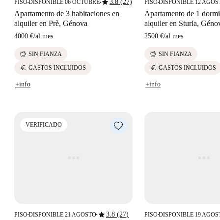
star
3.8 (27)
PISO
DISPONIBLE 06 OCTUBRE
PISO
DISPONIBLE 12 AGOS
■
■
■
Apartamento de 3 habitaciones en
Apartamento de 1 dormi
alquiler en Prè, Génova
alquiler en Sturla, Géno
4000 €
/
al mes
2500 €
/
al mes
savings
savings
SIN FIANZA
SIN FIANZA
euro
euro
GASTOS INCLUIDOS
GASTOS INCLUIDOS
+info
+info
VERIFICADO
star
3.8 (27)
PISO
DISPONIBLE 21 AGOSTO
PISO
DISPONIBLE 19 AGOS
■
■
■