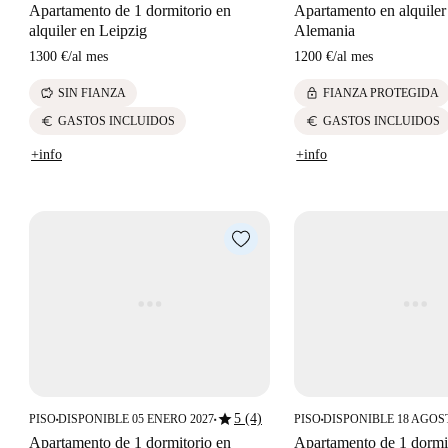
Apartamento de 1 dormitorio en
Apartamento en alquiler
alquiler en Leipzig
Alemania
1300 €
/
al mes
1200 €
/
al mes
savings
lock
SIN FIANZA
FIANZA PROTEGIDA
euro
euro
GASTOS INCLUIDOS
GASTOS INCLUIDOS
+info
+info
star
5 (4)
PISO
DISPONIBLE 05 ENERO 2027
PISO
DISPONIBLE 18 AGOS
■
■
■
Apartamento de 1 dormitorio en
Apartamento de 1 dormi