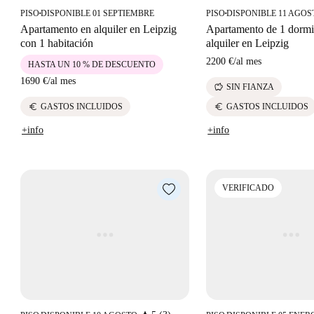
PISO
DISPONIBLE 01 SEPTIEMBRE
PISO
DISPONIBLE 11 AGOS
■
■
Apartamento en alquiler en Leipzig
Apartamento de 1 dormi
con 1 habitación
alquiler en Leipzig
2200 €
/
al mes
HASTA UN 10 % DE DESCUENTO
1690 €
/
al mes
savings
SIN FIANZA
euro
euro
GASTOS INCLUIDOS
GASTOS INCLUIDOS
+info
+info
VERIFICADO