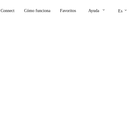
keyboard_arrow_down
keyboard_arrow_down
Connect
Cómo funciona
Favoritos
Ayuda
Es