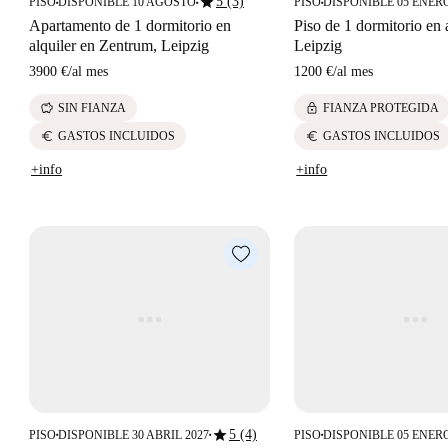
star
5 (3)
PISO
DISPONIBLE 10 AGOSTO
PISO
DISPONIBLE 05 ENERO
■
■
■
Apartamento de 1 dormitorio en
Piso de 1 dormitorio en 
alquiler en Zentrum, Leipzig
Leipzig
3900 €
/
al mes
1200 €
/
al mes
savings
lock
SIN FIANZA
FIANZA PROTEGIDA
euro
euro
GASTOS INCLUIDOS
GASTOS INCLUIDOS
+info
+info
star
5 (4)
PISO
DISPONIBLE 30 ABRIL 2027
PISO
DISPONIBLE 05 ENERO
■
■
■