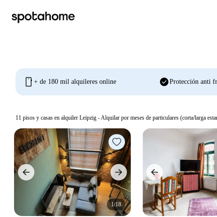
mobile
check_circle
+ de 180 mil alquileres online
Protección anti f
11
pisos y casas en alquiler Leipzig - Alquilar por meses de particulares (corta/larga esta
1/18