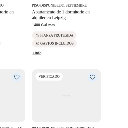
TO
PISO
DISPONIBLE 01 SEPTIEMBRE
■
torio en
Apartamento de 1 dormitorio en
alquiler en Leipzig
1400 €
/
al mes
lock
FIANZA PROTEGIDA
euro
GASTOS INCLUIDOS
+info
VERIFICADO