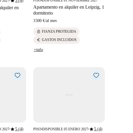
star
5 (4)
PISO
DISPONIBLE 01 NOVIEMBRE 2027
 2027
■
■
Apartamento en alquiler en Leipzig, 1
alquiler en
dormitorio
1500 €
/
al mes
lock
FIANZA PROTEGIDA
euro
GASTOS INCLUIDOS
+info
star
star
5 (4)
5 (4)
 2027
PISO
DISPONIBLE 05 ENERO 2027
■
■
■