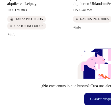
alquiler en Leipzig
alquiler en Uhlandstraße
1000 €
/
al mes
1150 €
/
al mes
lock
euro
FIANZA PROTEGIDA
GASTOS INCLUIDOS
euro
GASTOS INCLUIDOS
+info
+info
¿No encuentras lo que buscas? Crea una aler
Guardar búsqu