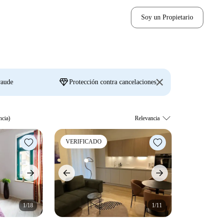
Soy un Propietario
diamond
raude
Protección contra cancelaciones
ncia)
VERIFICADO
1/18
1/11