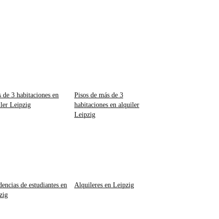
s de 3 habitaciones en
Pisos de más de 3
iler Leipzig
habitaciones en alquiler
Leipzig
dencias de estudiantes en
Alquileres en Leipzig
zig