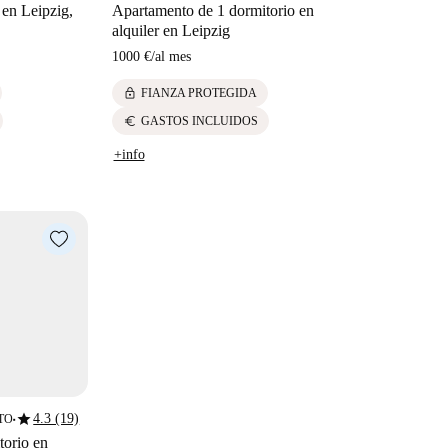
 en Leipzig,
Apartamento de 1 dormitorio en
alquiler en Leipzig
1000 €
/
al mes
lock
FIANZA PROTEGIDA
euro
GASTOS INCLUIDOS
+info
star
4.3 (19)
TO
■
torio en