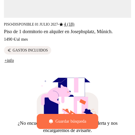
star
4 (18)
PISO
DISPONIBLE 01 JULIO 2027
■
■
Piso de 1 dormitorio en alquiler en Josephsplatz, Múnich.
1490 €
/
al mes
euro
GASTOS INCLUIDOS
+info
Guardar búsqueda
¿No encuentras lo que buscas? Crea una alerta y nos
encargaremos de avisarte.