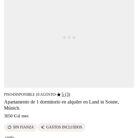
star
5 (3)
PISO
DISPONIBLE 10 AGOSTO
■
■
Apartamento de 1 dormitorio en alquiler en Land in Sonne,
Múnich.
3050 €
/
al mes
savings
euro
SIN FIANZA
GASTOS INCLUIDOS
+info