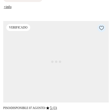
+info
VERIFICADO
star
5 (1)
PISO
DISPONIBLE 07 AGOSTO
■
■