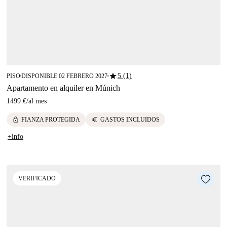
star
5 (1)
PISO
DISPONIBLE 02 FEBRERO 2027
■
■
Apartamento en alquiler en Múnich
1499 €
/
al mes
lock
euro
FIANZA PROTEGIDA
GASTOS INCLUIDOS
+info
VERIFICADO