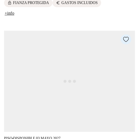
lock
euro
FIANZA PROTEGIDA
GASTOS INCLUIDOS
+info
PISO
DISPONIBLE 03 MAYO 2027
■