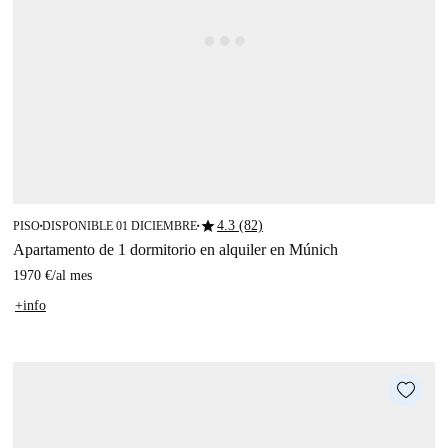
star
4.3 (82)
PISO
DISPONIBLE 01 DICIEMBRE
■
■
Apartamento de 1 dormitorio en alquiler en Múnich
1970 €
/
al mes
+info