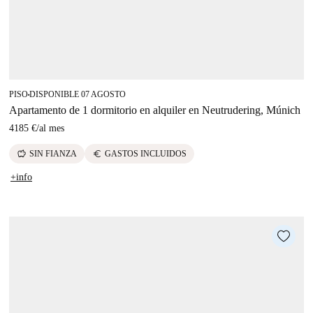
PISO
DISPONIBLE 07 AGOSTO
■
Apartamento de 1 dormitorio en alquiler en Neutrudering, Múnich
4185 €
/
al mes
savings
euro
SIN FIANZA
GASTOS INCLUIDOS
+info