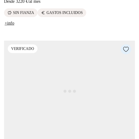
Desde
3220 €
/
al mes
savings
euro
SIN FIANZA
GASTOS INCLUIDOS
+info
VERIFICADO