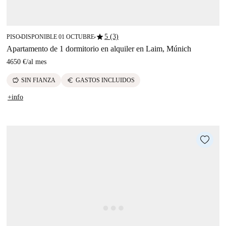
star
5 (3)
PISO
DISPONIBLE 01 OCTUBRE
■
■
Apartamento de 1 dormitorio en alquiler en Laim, Múnich
4650 €
/
al mes
savings
euro
SIN FIANZA
GASTOS INCLUIDOS
+info