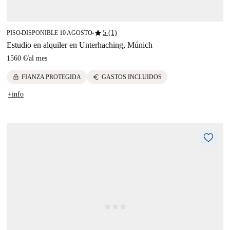
star
5 (1)
PISO
DISPONIBLE 10 AGOSTO
■
■
Estudio en alquiler en Unterhaching, Múnich
1560 €
/
al mes
lock
euro
FIANZA PROTEGIDA
GASTOS INCLUIDOS
+info