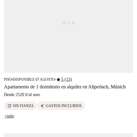
star
5 (13)
PISO
DISPONIBLE 07 AGOSTO
■
■
Apartamento de 1 dormitorio en alquiler en Altperlach, Múnich
Desde
2520 €
/
al mes
savings
euro
SIN FIANZA
GASTOS INCLUIDOS
+info