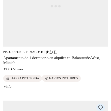
star
5 (1)
PISO
DISPONIBLE 09 AGOSTO
■
■
Apartamento de 1 dormitorio en alquiler en Balanstraße-West,
Múnich
3900 €
/
al mes
lock
euro
FIANZA PROTEGIDA
GASTOS INCLUIDOS
+info