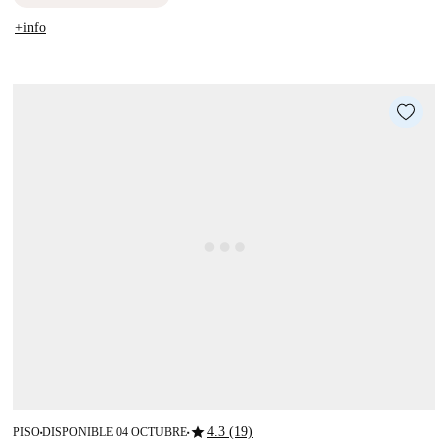
+info
star
4.3 (19)
PISO
DISPONIBLE 04 OCTUBRE
■
■