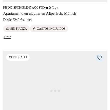
star
5 (13)
PISO
DISPONIBLE 07 AGOSTO
■
■
Apartamento en alquiler en Altperlach, Múnich
Desde
2240 €
/
al mes
savings
euro
SIN FIANZA
GASTOS INCLUIDOS
+info
VERIFICADO