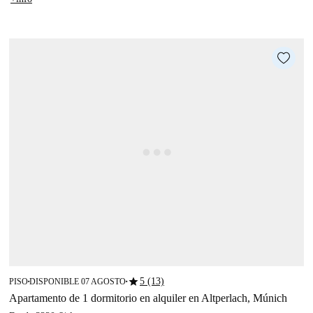
star
5 (13)
PISO
DISPONIBLE 07 AGOSTO
■
■
Apartamento de 1 dormitorio en alquiler en Altperlach, Múnich