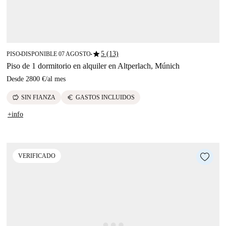
star
5 (13)
PISO
DISPONIBLE 07 AGOSTO
■
■
Piso de 1 dormitorio en alquiler en Altperlach, Múnich
Desde
2800 €
/
al mes
savings
euro
SIN FIANZA
GASTOS INCLUIDOS
+info
VERIFICADO