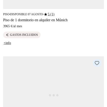
star
5 (1)
PISO
DISPONIBLE 07 AGOSTO
■
■
Piso de 1 dormitorio en alquiler en Múnich
3965 €
/
al mes
euro
GASTOS INCLUIDOS
+info