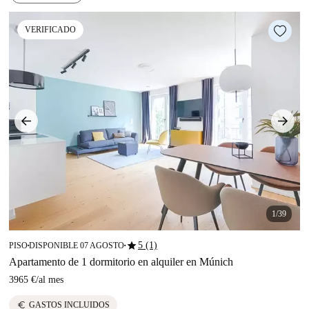
VERIFICADO
1/39
star
5 (1)
PISO
DISPONIBLE 07 AGOSTO
■
■
Apartamento de 1 dormitorio en alquiler en Múnich
3965 €
/
al mes
euro
GASTOS INCLUIDOS