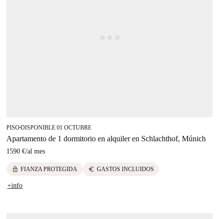
PISO
DISPONIBLE 01 OCTUBRE
■
Apartamento de 1 dormitorio en alquiler en Schlachthof, Múnich
1590 €
/
al mes
lock
euro
FIANZA PROTEGIDA
GASTOS INCLUIDOS
+info