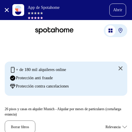
App de Spotahome
Abrir
mobile
+ de 180 mil alquileres online
check_circle
Protección anti fraude
diamond
Protección contra cancelaciones
26
pisos y casas en alquiler Munich - Alquilar por meses de particulares (corta/larga
estancia)
Borrar filtros