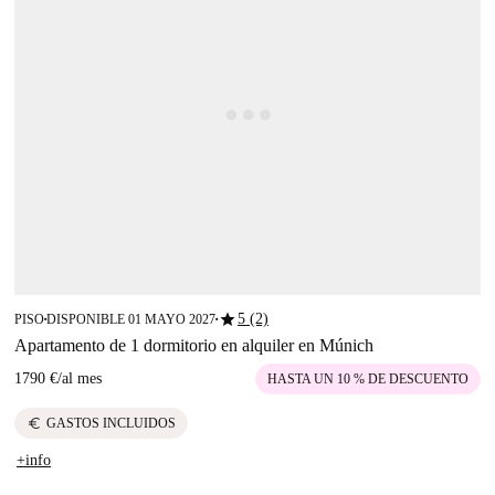
star
5 (2)
PISO
DISPONIBLE 01 MAYO 2027
■
■
Apartamento de 1 dormitorio en alquiler en Múnich
1790 €
/
al mes
HASTA UN 10 % DE DESCUENTO
euro
GASTOS INCLUIDOS
+info