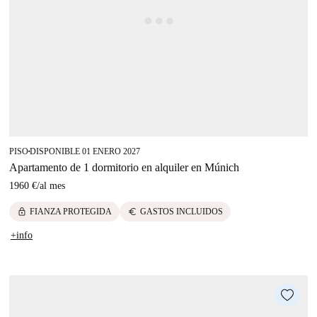
PISO
DISPONIBLE 01 ENERO 2027
■
Apartamento de 1 dormitorio en alquiler en Múnich
1960 €
/
al mes
lock
euro
FIANZA PROTEGIDA
GASTOS INCLUIDOS
+info