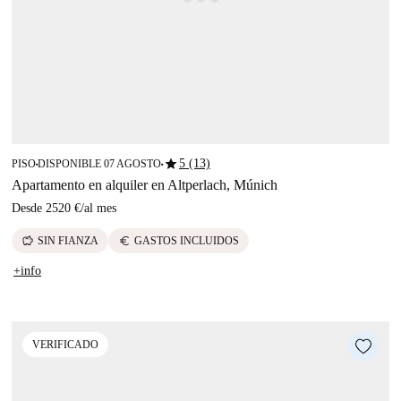
star
5 (13)
PISO
DISPONIBLE 07 AGOSTO
■
■
Apartamento en alquiler en Altperlach, Múnich
Desde
2520 €
/
al mes
savings
euro
SIN FIANZA
GASTOS INCLUIDOS
+info
VERIFICADO