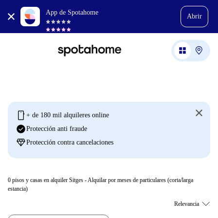
App de Spotahome
Abrir
mobile
+ de 180 mil alquileres online
check_circle
Protección anti fraude
diamond
Protección contra cancelaciones
0
pisos y casas en alquiler Sitges - Alquilar por meses de particulares (corta/larga
estancia)