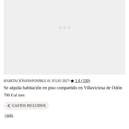
star
3.8 (330)
HABITACIÓN
DISPONIBLE 01 JULIO 2027
■
■
Se alquila habitación en piso compartido en Villaviciosa de Odón
700 €
/
al mes
euro
GASTOS INCLUIDOS
+info