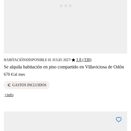
star
3.8 (330)
HABITACIÓN
DISPONIBLE 01 JULIO 2027
■
■
Se alquila habitación en piso compartido en Villaviciosa de Odón
670 €
/
al mes
euro
GASTOS INCLUIDOS
+info