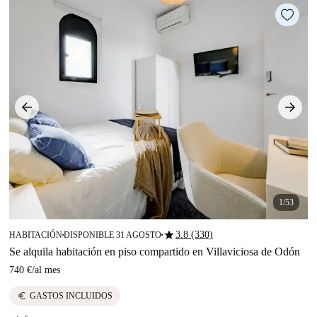
1/53
star
3.8 (330)
HABITACIÓN
DISPONIBLE 31 AGOSTO
■
■
Se alquila habitación en piso compartido en Villaviciosa de Odón
740 €
/
al mes
euro
GASTOS INCLUIDOS