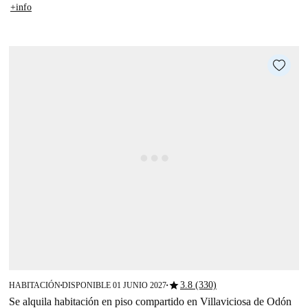
+info
star
3.8 (330)
HABITACIÓN
DISPONIBLE 01 JUNIO 2027
■
■
Se alquila habitación en piso compartido en Villaviciosa de Odón