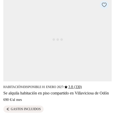
star
3.8 (330)
HABITACIÓN
DISPONIBLE 01 ENERO 2027
■
■
Se alquila habitación en piso compartido en Villaviciosa de Odón
690 €
/
al mes
euro
GASTOS INCLUIDOS