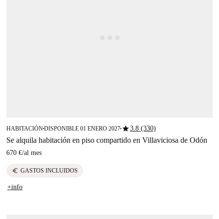
star
3.8 (330)
HABITACIÓN
DISPONIBLE 01 ENERO 2027
■
■
Se alquila habitación en piso compartido en Villaviciosa de Odón
670 €
/
al mes
euro
GASTOS INCLUIDOS
+info