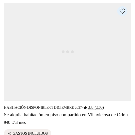
star
3.8 (330)
HABITACIÓN
DISPONIBLE 01 DICIEMBRE 2027
■
■
Se alquila habitación en piso compartido en Villaviciosa de Odón
940 €
/
al mes
euro
GASTOS INCLUIDOS