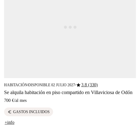
star
3.8 (330)
HABITACIÓN
DISPONIBLE 02 JULIO 2027
■
■
Se alquila habitación en piso compartido en Villaviciosa de Odón
700 €
/
al mes
euro
GASTOS INCLUIDOS
+info