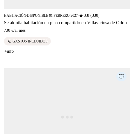
star
3.8 (330)
HABITACIÓN
DISPONIBLE 01 FEBRERO 2027
■
■
Se alquila habitación en piso compartido en Villaviciosa de Odón
730 €
/
al mes
euro
GASTOS INCLUIDOS
+info