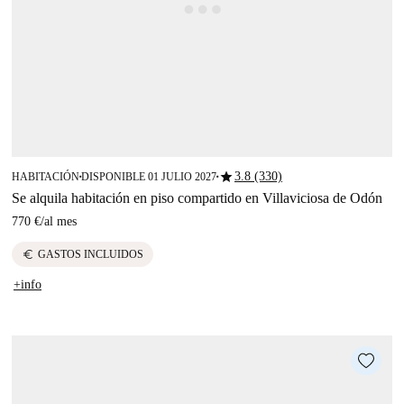
star
3.8 (330)
HABITACIÓN
DISPONIBLE 01 JULIO 2027
■
■
Se alquila habitación en piso compartido en Villaviciosa de Odón
770 €
/
al mes
euro
GASTOS INCLUIDOS
+info