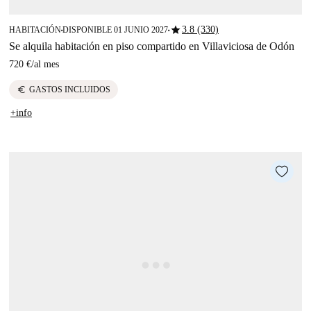
star
3.8 (330)
HABITACIÓN
DISPONIBLE 01 JUNIO 2027
■
■
Se alquila habitación en piso compartido en Villaviciosa de Odón
720 €
/
al mes
euro
GASTOS INCLUIDOS
+info