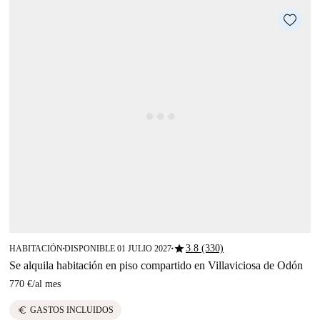
star
3.8 (330)
HABITACIÓN
DISPONIBLE 01 JULIO 2027
■
■
Se alquila habitación en piso compartido en Villaviciosa de Odón
770 €
/
al mes
euro
GASTOS INCLUIDOS