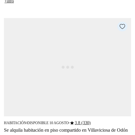
+info
star
3.8 (330)
HABITACIÓN
DISPONIBLE 10 AGOSTO
■
■
Se alquila habitación en piso compartido en Villaviciosa de Odón