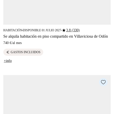
star
3.8 (330)
HABITACIÓN
DISPONIBLE 01 JULIO 2027
■
■
Se alquila habitación en piso compartido en Villaviciosa de Odón
740 €
/
al mes
euro
GASTOS INCLUIDOS
+info