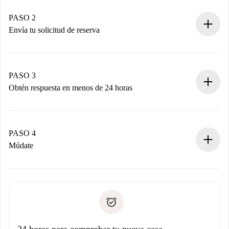
Casas y Propietarios verificados.
Tienes toda la información necesaria por adelantado.
PASO 2
Envía tu solicitud de reserva
Envía detalles básicos de tu perfil y de tu método de pago.
Recuerda que no te cobraremos nada hasta que el
propietario acepte.
PASO 3
Obtén respuesta en menos de 24 horas
El propietario tiene menos de 24 horas para confirmar.
Si es aceptada, te haremos el cargo y te pondremos en
contacto con el propietario.
PASO 4
Si es rechazada: No te haremos ningún cargo y te
Múdate
ofreceremos alternativas.
Acuerda con el propietario los detalles de tu llegada,
Documentos necesarios si tu propiedad es “
Spotahome
recogida de llaves, etc.
plus
”.
Spotahome sólo transferirá el primer pago al propietario si
Documento de identidad o Pasaporte
no nos comunicas ningún problema.
Prueba de solvencia
Domiciliación del pago
24 horas para comprobar tu nueva casa