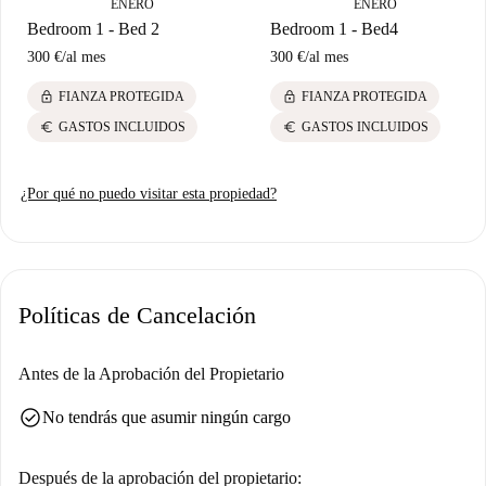
ENERO
ENERO
Bedroom 1 - Bed 2
Bedroom 1 - Bed4
300 €
/
al mes
300 €
/
al mes
lock
lock
FIANZA PROTEGIDA
FIANZA PROTEGIDA
euro
euro
GASTOS INCLUIDOS
GASTOS INCLUIDOS
¿Por qué no puedo visitar esta propiedad?
Políticas de Cancelación
Antes de la Aprobación del Propietario
check_circle
No tendrás que asumir ningún cargo
Después de la aprobación del propietario: