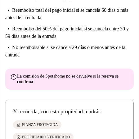
Reembolso total del pago inicial
si se cancela 60 días o más
antes de la entrada
Reembolso del 50% del pago inicial
si se cancela entre 30 y
59 días antes de la entrada
No reembolsable
si se cancela 29 días o menos antes de la
entrada
error
La comisión de Spotahome
no se devuelve
si la reserva se
confirma
Y recuerda, con esta propiedad tendrás:
lock
FIANZA PROTEGIDA
check_circle
PROPIETARIO VERIFICADO