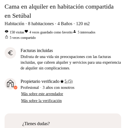
Cama en alquiler en habitación compartida
en Setúbal
Habitación
8
habitaciones
4
Baños
120
m2
visibility
favorite
person
158
visitas
4
veces guardado como favorito
5
interesados
ios_share
5
veces compartido
Facturas incluidas
euro
Disfruta de una vida sin preocupaciones con las facturas
incluidas, que cubren alquiler y servicios para una experiencia
de alquiler sin complicaciones.
star
Propietario verificado
5 (5)
Profesional
·
3 años
con nosotros
Más sobre este arrendador
Más sobre la verificación
¿Tienes dudas?