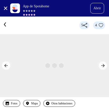
App de Spotahome
Abrir
5
4
Fotos
Mapa
Otras habitaciones