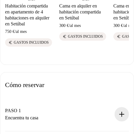
Habitación compartida
Cama en alquiler en
Cama en al
en apartamento de 4
habitación compartida
habitación
habitaciones en alquiler
en Setúbal
en Setúbal
en Setúbal
300 €
/
al mes
300 €
/
al me
750 €
/
al mes
euro
euro
GASTOS INCLUIDOS
GASTO
euro
GASTOS INCLUIDOS
Cómo reservar
PASO 1
Encuentra tu casa
Proceso de reserva 100% online.