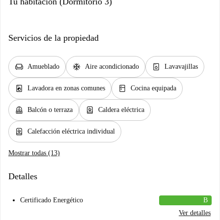
Tu habitación (Dormitorio 3)
Servicios de la propiedad
chair
ac_unit
dishwasher_gen
Amueblado
Aire acondicionado
Lavavajillas
local_laundry_service
kitchen
Lavadora en zonas comunes
Cocina equipada
balcony
water_heater
Balcón o terraza
Caldera eléctrica
water_heater
Calefacción eléctrica individual
Mostrar todas (13)
Detalles
Certificado Energético
B
Ver detalles