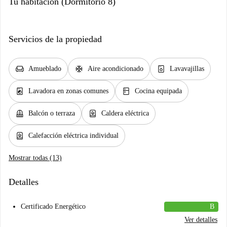
Tu habitación (Dormitorio 8)
Servicios de la propiedad
chair
ac_unit
dishwasher_gen
Amueblado
Aire acondicionado
Lavavajillas
local_laundry_service
kitchen
Lavadora en zonas comunes
Cocina equipada
balcony
water_heater
Balcón o terraza
Caldera eléctrica
water_heater
Calefacción eléctrica individual
Mostrar todas (13)
Detalles
Certificado Energético
B
Ver detalles