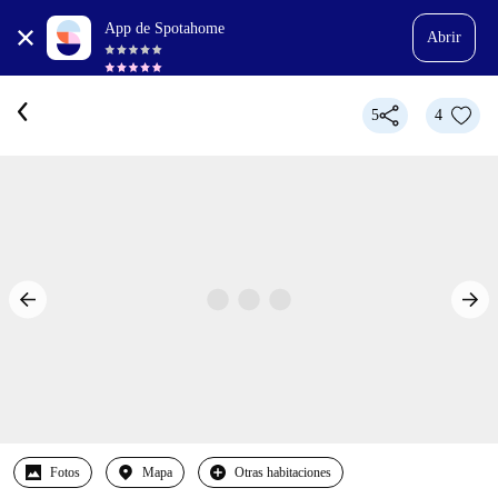
App de Spotahome
Abrir
5
4
Fotos
Mapa
Otras habitaciones