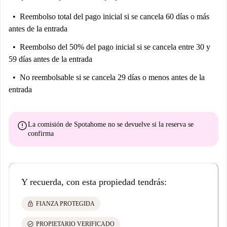
Reembolso total del pago inicial
si se cancela 60 días o más
antes de la entrada
Reembolso del 50% del pago inicial
si se cancela entre 30 y
59 días antes de la entrada
No reembolsable
si se cancela 29 días o menos antes de la
entrada
error
La comisión de Spotahome
no se devuelve
si la reserva se
confirma
Y recuerda, con esta propiedad tendrás:
lock
FIANZA PROTEGIDA
check_circle
PROPIETARIO VERIFICADO