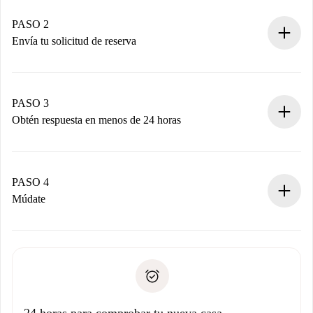
Casas y Propietarios verificados.
Tienes toda la información necesaria por adelantado.
PASO 2
Envía tu solicitud de reserva
Envía detalles básicos de tu perfil y de tu método de pago.
Recuerda que no te cobraremos nada hasta que el
propietario acepte.
PASO 3
Obtén respuesta en menos de 24 horas
El propietario tiene menos de 24 horas para confirmar.
Si es aceptada, te haremos el cargo y te pondremos en
contacto con el propietario.
PASO 4
Si es rechazada: No te haremos ningún cargo y te
Múdate
ofreceremos alternativas.
Acuerda con el propietario los detalles de tu llegada,
Documentos necesarios si tu propiedad es “
Spotahome
recogida de llaves, etc.
plus
”.
Spotahome sólo transferirá el primer pago al propietario si
Documento de identidad o Pasaporte
no nos comunicas ningún problema.
Prueba de solvencia
Domiciliación del pago
24 horas para comprobar tu nueva casa