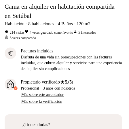
Cama en alquiler en habitación compartida
en Setúbal
Habitación
8
habitaciones
4
Baños
120
m2
visibility
favorite
person
214
visitas
4
veces guardado como favorito
5
interesados
ios_share
5
veces compartido
Facturas incluidas
euro
Disfruta de una vida sin preocupaciones con las facturas
incluidas, que cubren alquiler y servicios para una experiencia
de alquiler sin complicaciones.
star
Propietario verificado
5 (5)
Profesional
·
3 años
con nosotros
Más sobre este arrendador
Más sobre la verificación
¿Tienes dudas?