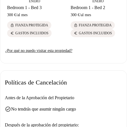
ENERO
ENERO
Bedroom 1 - Bed 3
Bedroom 1 - Bed 2
300 €
/
al mes
300 €
/
al mes
lock
lock
FIANZA PROTEGIDA
FIANZA PROTEGIDA
euro
euro
GASTOS INCLUIDOS
GASTOS INCLUIDOS
¿Por qué no puedo visitar esta propiedad?
Políticas de Cancelación
Antes de la Aprobación del Propietario
check_circle
No tendrás que asumir ningún cargo
Después de la aprobación del propietario: