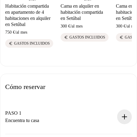
Habitación compartida
Cama en alquiler en
Cama en al
en apartamento de 4
habitación compartida
habitación
habitaciones en alquiler
en Setúbal
en Setúbal
en Setúbal
300 €
/
al mes
300 €
/
al me
750 €
/
al mes
euro
euro
GASTOS INCLUIDOS
GASTO
euro
GASTOS INCLUIDOS
Cómo reservar
PASO 1
Encuentra tu casa
Proceso de reserva 100% online.