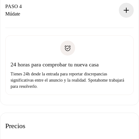
contacto con el propietario.
PASO 4
Si es rechazada: No te haremos ningún cargo y te
Múdate
ofreceremos alternativas.
Acuerda con el propietario los detalles de tu llegada,
Documentos necesarios si tu propiedad es “
Spotahome
recogida de llaves, etc.
plus
”.
Spotahome sólo transferirá el primer pago al propietario si
Documento de identidad o Pasaporte
no nos comunicas ningún problema.
Prueba de solvencia
Domiciliación del pago
24 horas para comprobar tu nueva casa
Tienes 24h desde la entrada para reportar discrepancias
significativas entre el anuncio y la realidad. Spotahome trabajará
para resolverlo.
Precios