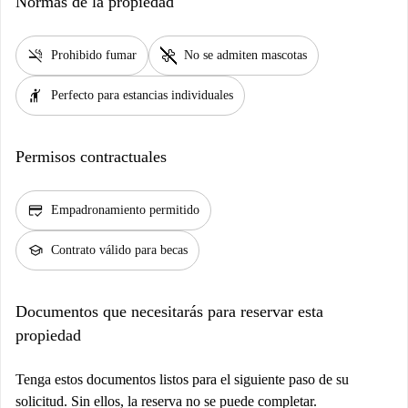
Normas de la propiedad
smoke_free
pet_supplies
Prohibido fumar
No se admiten mascotas
hail
Perfecto para estancias individuales
Permisos contractuales
credit_score
Empadronamiento permitido
school
Contrato válido para becas
Documentos que necesitarás para reservar esta
propiedad
Tenga estos documentos listos para el siguiente paso de su
solicitud. Sin ellos, la reserva no se puede completar.