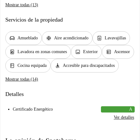
Mostrar todas (13)
Servicios de la propiedad
chair
ac_unit
dishwasher_gen
Amueblado
Aire acondicionado
Lavavajillas
local_laundry_service
image
elevator
Lavadora en zonas comunes
Exterior
Ascensor
kitchen
accessible
Cocina equipada
Accesible para discapacitados
Mostrar todas (14)
Detalles
Certificado Energético
A
Ver detalles