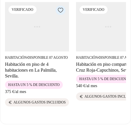
VERIFICADO
VERIFICADO
HABITACIÓN
DISPONIBLE 07 AGOSTO
HABITACIÓN
DISPONIBLE 07 AG
■
■
Habitación en piso de 4
Habitación en piso compartid
habitaciones en La Palmilla,
Cruz Roja-Capuchinos, Sevill
Sevilla.
HASTA UN 5 % DE DESCUENTO
HASTA UN 5 % DE DESCUENTO
540 €
/
al mes
375 €
/
al mes
euro
ALGUNOS GASTOS INCLUI
euro
ALGUNOS GASTOS INCLUIDOS