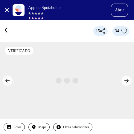
App de Spotahome
Abrir
15
34
VERIFICADO
Fotos
Mapa
Otras habitaciones