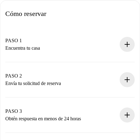
Cómo reservar
PASO 1
Encuentra tu casa
Proceso de reserva 100% online.
Casas y Propietarios verificados.
Tienes toda la información necesaria por adelantado.
PASO 2
Envía tu solicitud de reserva
Envía detalles básicos de tu perfil y de tu método de pago.
Recuerda que no te cobraremos nada hasta que el
propietario acepte.
PASO 3
Obtén respuesta en menos de 24 horas
El propietario tiene menos de 24 horas para confirmar.
Si es aceptada, te haremos el cargo y te pondremos en