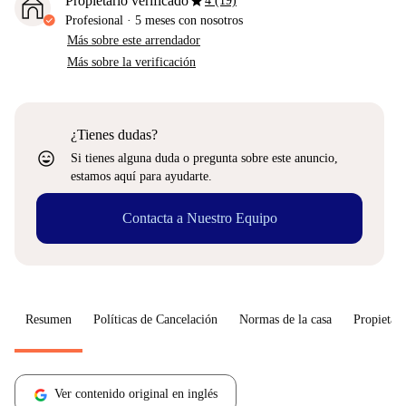
star
Propietario verificado
4 (19)
Profesional
·
5 meses
con nosotros
Más sobre este arrendador
Más sobre la verificación
¿Tienes dudas?
sentiment_very_satisfied
Si tienes alguna duda o pregunta sobre este anuncio,
estamos aquí para ayudarte.
Contacta a Nuestro Equipo
Resumen
Políticas de Cancelación
Normas de la casa
Propietari
Ver contenido original en inglés