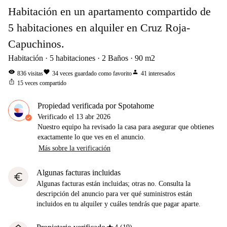
Habitación en un apartamento compartido de
5 habitaciones en alquiler en Cruz Roja-
Capuchinos.
Habitación
5
habitaciones
2
Baños
90
m2
visibility
favorite
person
836
visitas
34
veces guardado como favorito
41
interesados
ios_share
15
veces compartido
Propiedad verificada por Spotahome
Verificado el
13 abr 2026
Nuestro equipo ha revisado la casa para asegurar que obtienes
exactamente lo que ves en el anuncio.
Más sobre la verificación
Algunas facturas incluidas
euro
Algunas facturas están incluidas; otras no. Consulta la
descripción del anuncio para ver qué suministros están
incluidos en tu alquiler y cuáles tendrás que pagar aparte.