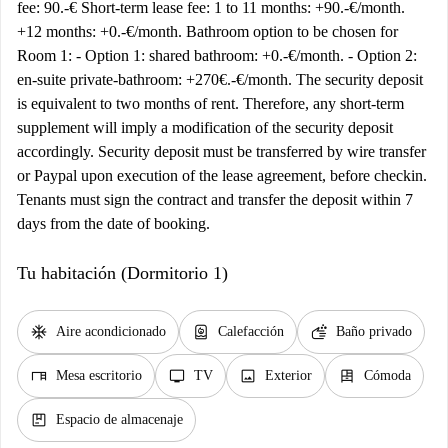
fee: 90.-€ Short-term lease fee: 1 to 11 months: +90.-€/month.
+12 months: +0.-€/month. Bathroom option to be chosen for
Room 1: - Option 1: shared bathroom: +0.-€/month. - Option 2:
en-suite private-bathroom: +270€.-€/month. The security deposit
is equivalent to two months of rent. Therefore, any short-term
supplement will imply a modification of the security deposit
accordingly. Security deposit must be transferred by wire transfer
or Paypal upon execution of the lease agreement, before checkin.
Tenants must sign the contract and transfer the deposit within 7
days from the date of booking.
Tu habitación (Dormitorio 1)
ac_unit
water_heater
soap
Aire acondicionado
Calefacción
Baño privado
desk
tv
image
dresser
Mesa escritorio
TV
Exterior
Cómoda
package
Espacio de almacenaje