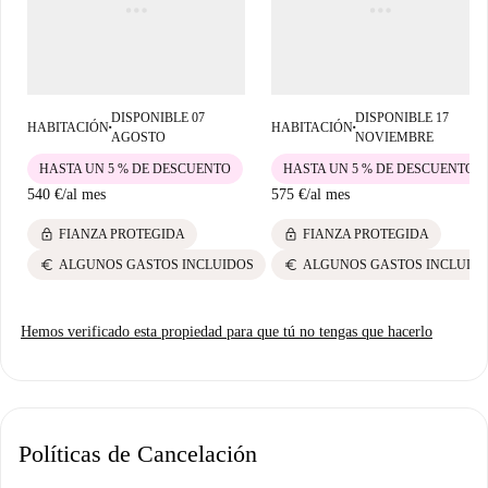
Levante, todos a poca distancia de la propiedad. Esta zona también
cuenta con encantadores restaurantes mediterráneos como Abacería Rqr y
Ojo Patio. ¡Haz de esta acogedora habitación tu próximo hogar en
Sevilla!
DISPONIBLE 07
DISPONIBLE 17
HABITACIÓN
HABITACIÓN
■
■
AGOSTO
NOVIEMBRE
HASTA UN 5 % DE DESCUENTO
HASTA UN 5 % DE DESCUENTO
540 €
/
al mes
575 €
/
al mes
lock
lock
FIANZA PROTEGIDA
FIANZA PROTEGIDA
euro
euro
ALGUNOS GASTOS INCLUIDOS
ALGUNOS GASTOS INCLUID
Hemos verificado esta propiedad para que tú no tengas que hacerlo
Políticas de Cancelación