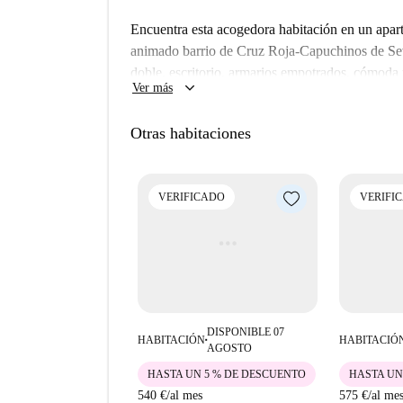
encontrará diversos puntos de interés como el R
restaurante Bengali Café y opciones de cocina 
Encuentra esta acogedora habitación en un apar
poca distancia a pie. Descubra esta vibrante zon
animado barrio de Cruz Roja-Capuchinos de Se
doble, escritorio, armarios empotrados, cómoda 
keyboard_arrow_down
Ver más
incluye llave individual y aire acondicionado 
parejas.
Otras habitaciones
El apartamento goza de una ubicación ideal en
servicios. El supermercado Aldi, muy cerca, of
amantes de la gastronomía pueden disfrutar de 
VERIFICADO
VERIFI
probar platos mediterráneos en Abacería Rqr o 
como la Casa Plana de la Bruja y la Puerta de 
DISPONIBLE 07
HABITACIÓN
HABITACIÓ
■
AGOSTO
HASTA UN 5 % DE DESCUENTO
HASTA UN
540 €
/
al mes
575 €
/
al me