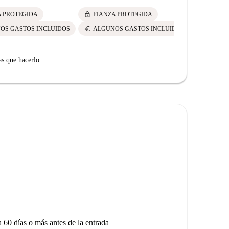
lock
lock
A PROTEGIDA
FIANZA PROTEGIDA
FIANZ
euro
euro
OS GASTOS INCLUIDOS
ALGUNOS GASTOS INCLUIDOS
ALGUN
as que hacerlo
a 60 días o más antes de la entrada