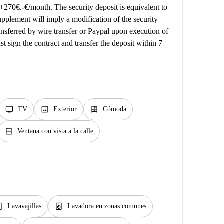
 +270€.-€/month. The security deposit is equivalent to
upplement will imply a modification of the security
ansferred by wire transfer or Paypal upon execution of
t sign the contract and transfer the deposit within 7
tv
image
dresser
TV
Exterior
Cómoda
window_closed
Ventana con vista a la calle
er_gen
local_laundry_service
Lavavajillas
Lavadora en zonas comunes