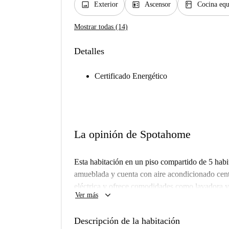
image
elevator
kitchen
Exterior
Ascensor
Cocina equ
Mostrar todas (14)
Detalles
Certificado Energético
La opinión de Spotahome
Esta habitación en un piso compartido de 5 habi
amueblada y cuenta con aire acondicionado centr
eléctrica y ofrece comodidades como lavadora y
keyboard_arrow_down
Ver más
personalmente, garantizando así una opción de al
El piso está ubicado en el animado barrio de Cr
Descripción de la habitación