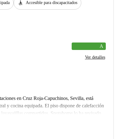
accessible
ipada
Accesible para discapacitados
A
Ver detalles
taciones en Cruz Roja-Capuchinos, Sevilla, está
al y cocina equipada. El piso dispone de calefacción
 lavavajillas compartidos. Spotahome lo ha revisado
quiler fiable.
uz Roja-Capuchinos, en Sevilla. En las inmediaciones,