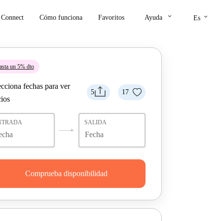
keyboard_arrow_down
keyboard_arrow_down
Connect
Cómo funciona
Favoritos
Ayuda
Es
asta un 5% dto
ecciona fechas para ver
5
17
cios
NTRADA
SALIDA
Comprueba disponibilidad