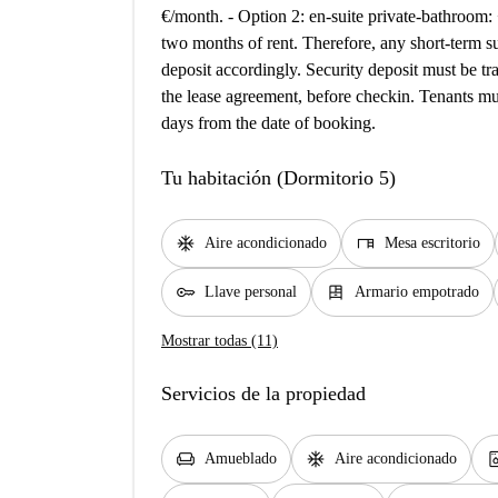
€/month. - Option 2: en-suite private-bathroom:
two months of rent. Therefore, any short-term s
deposit accordingly. Security deposit must be tr
the lease agreement, before checkin. Tenants mus
days from the date of booking.
Tu habitación (Dormitorio 5)
ac_unit
desk
Aire acondicionado
Mesa escritorio
key
dresser
Llave personal
Armario empotrado
Mostrar todas (11)
Servicios de la propiedad
chair
ac_unit
dishwash
Amueblado
Aire acondicionado