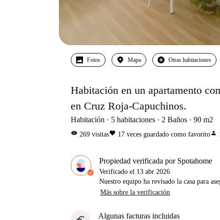
Fotos
Mapa
Otras habitaciones
Habitación en un apartamento comp
en Cruz Roja-Capuchinos.
Habitación
5
habitaciones
2
Baños
90
m2
visibility
favorite
person
269
visitas
17
veces guardado como favorito
Propiedad verificada por Spotahome
Verificado el
13 abr 2026
Nuestro equipo ha revisado la casa para ase
Más sobre la verificación
Algunas facturas incluidas