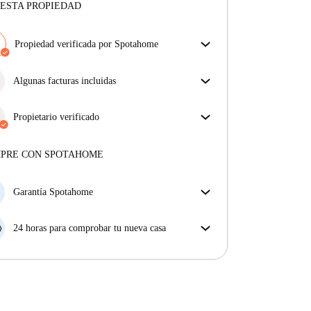
ESTA PROPIEDAD
Propiedad verificada por Spotahome
Nuestro equipo ha revisado la casa para asegurar que
obtienes exactamente lo que ves en el anuncio.
Algunas facturas incluidas
Más sobre la verificación
Algunas facturas están incluidas; otras no. Consulta
la descripción del anuncio para ver qué suministros
Propietario verificado
están incluidos en tu alquiler y cuáles tendrás que
Profesional
·
5 meses
con nosotros
pagar aparte.
Más sobre este arrendador
MPRE CON SPOTAHOME
Más sobre la verificación
Garantía Spotahome
Si el propietario cancela tu reserva dentro de las 48
horas previas a la fecha de entrada, Spotahome A) te
24 horas para comprobar tu nueva casa
ayudará a encontrar un nuevo alojamiento y cubrirá
Si existe alguna diferencia con el anuncio que viste
el hotel hasta que encuentres nueva casa o B) te hará
en Spotahome, comunícanoslo dentro de las 24 horas
la devolución íntegra de la reserva.
siguientes a tu llegada para que podamos buscar una
solución.