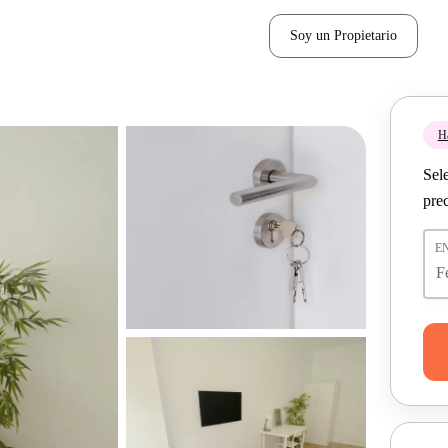
Soy un Propietario
H
Sel
pre
E