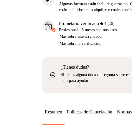
euro
Algunas facturas están incluidas; otras no. 
están incluidos en tu alquiler y cuáles tendr
star
Propietario verificado
4 (19)
Profesional
·
5 meses
con nosotros
Más sobre este arrendador
Más sobre la verificación
¿Tienes dudas?
sentiment_very_satisfied
Si tienes alguna duda o pregunta sobre est
aquí para ayudarte.
Resumen
Políticas de Cancelación
Normas 