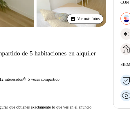
CON 
Ver más fotos
euro
artido de 5 habitaciones en alquiler
SIE
ios_share
12
interesados
5
veces compartido
gurar que obtienes exactamente lo que ves en el anuncio.