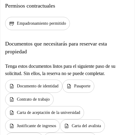
Permisos contractuales
credit_score
Empadronamiento permitido
Documentos que necesitarás para reservar esta
propiedad
Tenga estos documentos listos para el siguiente paso de su
solicitud. Sin ellos, la reserva no se puede completar.
description
description
Documento de identidad
Pasaporte
description
Contrato de trabajo
description
Carta de aceptación de la universidad
description
description
Justificante de ingresos
Carta del avalista