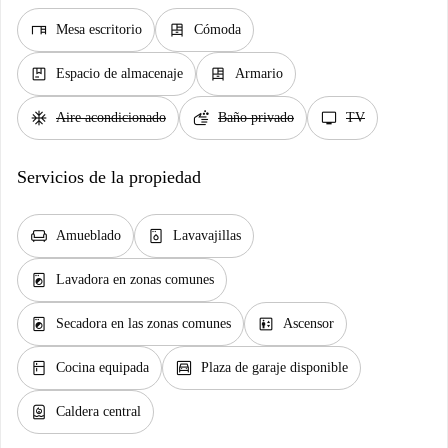
desk
dresser
Mesa escritorio
Cómoda
package
dresser
Espacio de almacenaje
Armario
ac_unit
soap
tv
Aire acondicionado
Baño privado
TV
Servicios de la propiedad
chair
dishwasher_gen
Amueblado
Lavavajillas
local_laundry_service
Lavadora en zonas comunes
local_laundry_service
elevator
Secadora en las zonas comunes
Ascensor
kitchen
garage
Cocina equipada
Plaza de garaje disponible
water_heater
Caldera central