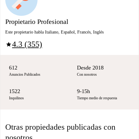
Propietario Profesional
Este propietario habla Italiano, Español, Francés, Inglés
4.3 (355)
star
612
Desde 2018
Anuncios Publicados
Con nosotros
1522
9-15h
Inquilinos
Tiempo medio de respuesta
Otras propiedades publicadas con
nosotros