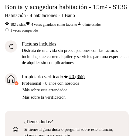
Bonita y acogedora habitación - 15m² - ST36
Habitación
4
habitaciones
1
Baño
visibility
favorite
person
102
visitas
4
veces guardado como favorito
6
interesados
ios_share
1
veces compartido
Facturas incluidas
euro
Disfruta de una vida sin preocupaciones con las facturas
incluidas, que cubren alquiler y servicios para una experiencia
de alquiler sin complicaciones.
star
Propietario verificado
4.3 (355)
Profesional
·
8 años
con nosotros
Más sobre este arrendador
Más sobre la verificación
¿Tienes dudas?
sentiment_very_satisfied
Si tienes alguna duda o pregunta sobre este anuncio,
estamos aquí para ayudarte.