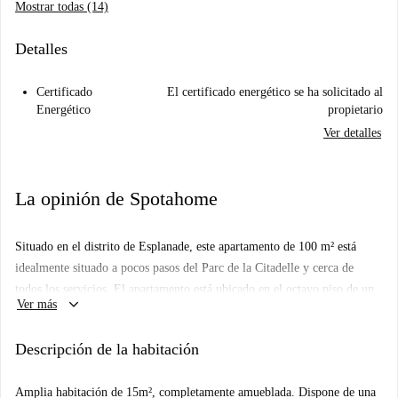
Mostrar todas (14)
Detalles
Certificado
El certificado energético se ha solicitado al
Energético
propietario
Ver detalles
La opinión de Spotahome
Situado en el distrito de Esplanade, este apartamento de 100 m² está
idealmente situado a pocos pasos del Parc de la Citadelle y cerca de
todos los servicios. El apartamento está ubicado en el octavo piso de un
keyboard_arrow_down
Ver más
edificio seguro con códigos digitales y guardia y tiene ascensor. El
apartamento se compone de 4 habitaciones, una cocina, un baño con
Descripción de la habitación
ducha y un WC separado. Cada habitación del apartamento es elegible
para APL según las condiciones de CAF.
Amplia habitación de 15m², completamente amueblada. Dispone de una