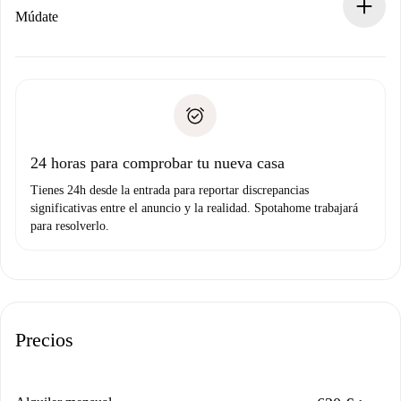
Si es rechazada: No te haremos ningún cargo y te
Múdate
ofreceremos alternativas.
Acuerda con el propietario los detalles de tu llegada,
Documentos necesarios si tu propiedad es “
Spotahome
recogida de llaves, etc.
plus
”.
Spotahome sólo transferirá el primer pago al propietario si
Documento de identidad o Pasaporte
no nos comunicas ningún problema.
Prueba de solvencia
Domiciliación del pago
24 horas para comprobar tu nueva casa
Tienes 24h desde la entrada para reportar discrepancias
significativas entre el anuncio y la realidad. Spotahome trabajará
para resolverlo.
Precios