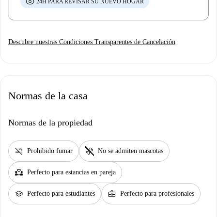
24H PARA REVISAR SU NUEVO HOGAR
Descubre nuestras Condiciones Transparentes de Cancelación
Normas de la casa
Normas de la propiedad
smoke_free
pet_supplies
Prohibido fumar
No se admiten mascotas
partner_heart
Perfecto para estancias en pareja
school
business_center
Perfecto para estudiantes
Perfecto para profesionales