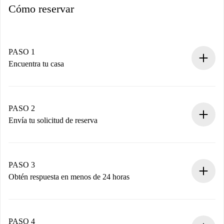
Cómo reservar
PASO 1
Encuentra tu casa
Proceso de reserva 100% online.
Casas y Propietarios verificados.
Tienes toda la información necesaria por adelantado.
PASO 2
Envía tu solicitud de reserva
Envía detalles básicos de tu perfil y de tu método de pago.
Recuerda que no te cobraremos nada hasta que el
propietario acepte.
PASO 3
Obtén respuesta en menos de 24 horas
El propietario tiene menos de 24 horas para confirmar.
Si es aceptada, te haremos el cargo y te pondremos en
contacto con el propietario.
PASO 4