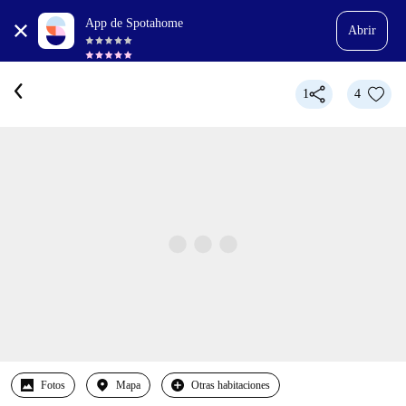
App de Spotahome
Abrir
1
4
Fotos
Mapa
Otras habitaciones