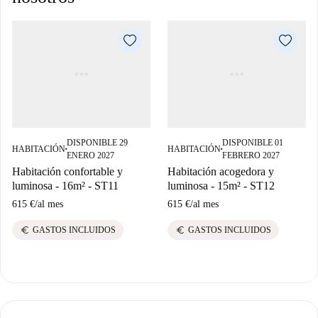
DISPONIBLE 29
DISPONIBLE 01
HABITACIÓN
HABITACIÓN
■
■
ENERO 2027
FEBRERO 2027
Habitación confortable y
Habitación acogedora y
luminosa - 16m² - ST11
luminosa - 15m² - ST12
615 €
/
al mes
615 €
/
al mes
euro
euro
GASTOS INCLUIDOS
GASTOS INCLUIDOS