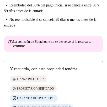
aspiradora) está disponible en el apartamento, así como una lavadora. El
Reembolso del 50% del pago inicial
si se cancela entre 30 y
alquiler de la habitación incluye provisión para gastos: luz, agua,
59 días antes de la entrada
calefacción, internet y seguro del hogar. El alojamiento es elegible para
APL (arrendamiento individual).
No reembolsable
si se cancela 29 días o menos antes de la
entrada
error
La comisión de Spotahome
no se devuelve
si la reserva se
confirma
Y recuerda, con esta propiedad tendrás:
lock
FIANZA PROTEGIDA
check_circle
PROPIETARIO VERIFICADO
GARANTÍA DE SPOTAHOME