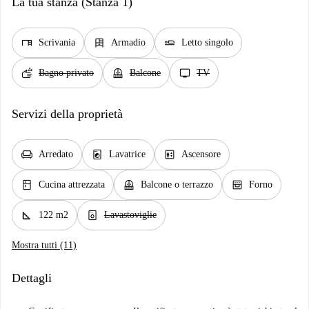
La tua stanza (Stanza 1)
desk
dresser
airline_seat_flat
Scrivania
Armadio
Letto singolo
soap
balcony
tv
Bagno privato
Balcone
TV
Servizi della proprietà
chair
local_laundry_service
elevator
Arredato
Lavatrice
Ascensore
kitchen
balcony
oven_gen
Cucina attrezzata
Balcone o terrazzo
Forno
square_foot
dishwasher_gen
122 m2
Lavastoviglie
Mostra tutti (11)
Dettagli