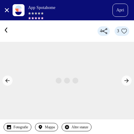
App Spotahome
Apri
4
3
Fotografie
Mappa
Altre stanze