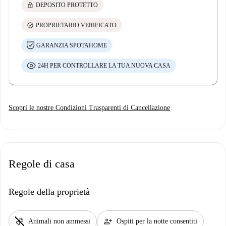
lock
DEPOSITO PROTETTO
check_circle
PROPRIETARIO VERIFICATO
GARANZIA SPOTAHOME
24H PER CONTROLLARE LA TUA NUOVA CASA
Scopri le nostre Condizioni Trasparenti di Cancellazione
Regole di casa
Regole della proprietà
pet_supplies
person_add
Animali non ammessi
Ospiti per la notte consentiti