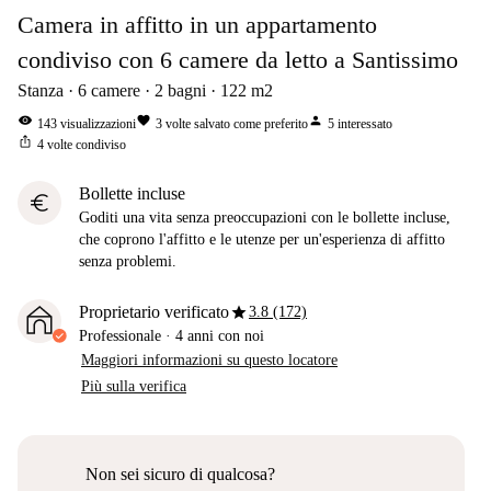
Camera in affitto in un appartamento
condiviso con 6 camere da letto a Santissimo
Stanza
6
camere
2
bagni
122
m2
visibility
favorite
person
143
visualizzazioni
3
volte salvato come preferito
5
interessato
ios_share
4
volte condiviso
Bollette incluse
euro
Goditi una vita senza preoccupazioni con le bollette incluse,
che coprono l'affitto e le utenze per un'esperienza di affitto
senza problemi.
star
Proprietario verificato
3.8 (172)
Professionale
·
4 anni
con noi
Maggiori informazioni su questo locatore
Più sulla verifica
Non sei sicuro di qualcosa?