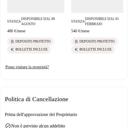
supermercati come Aldi e NaturaSì, che offrono la comodità di fare la
spesa quotidiana. Godetevi la vivace atmosfera di Santissimo
soggiornando in questa fantastica proprietà.
DISPONIBILE DAL 09
DISPONIBILE DAL 01
STANZA
STANZA
■
■
AGOSTO
FEBBRAIO
480 €
/
mese
540 €
/
mese
lock
lock
DEPOSITO PROTETTO
DEPOSITO PROTETTO
euro
euro
BOLLETTE INCLUSE
BOLLETTE INCLUSE
Posso visitare la proprietà?
Politica di Cancellazione
Prima dell'approvazione del Proprietario
check_circle
Non è previsto alcun addebito