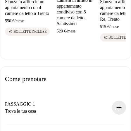
Camera in affitto in
Stanza in affitto in un
Stanza in affitto 
appartamento
appartamento con 4
appartamento co
condiviso con 5
camere da letto a Trento
camere da letto a
camere da letto,
Re, Trento
550 €
/
mese
Santissimo
515 €
/
mese
520 €
/
mese
euro
BOLLETTE INCLUSE
euro
BOLLETTE I
Come prenotare
PASSAGGIO 1
Trova la tua casa
Processo di prenotazione 100% online.
Case e Proprietari verificati.