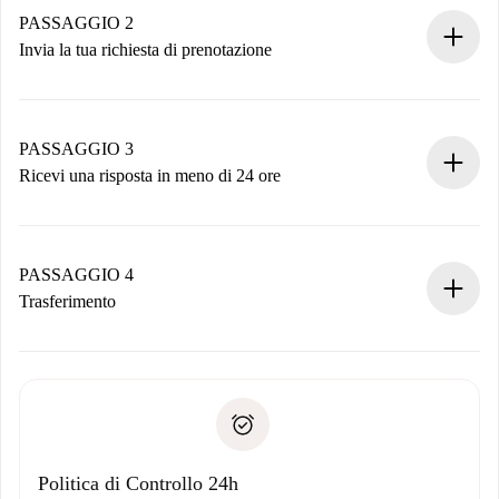
Hai tutte le informazioni necessarie in anticipo.
PASSAGGIO 2
Invia la tua richiesta di prenotazione
Invia dettagli base del tuo profilo e metodo di pagamento.
Ricorda che non ti addebiteremo nulla finché il proprietario
non accetta.
PASSAGGIO 3
Ricevi una risposta in meno di 24 ore
Il proprietario ha fino a 24 ore per confermare.
Se accettata, ti addebiteremo il pagamento e ti metteremo in
contatto con il proprietario.
PASSAGGIO 4
Se rifiutata: non ti addebiteremo nulla e ti proporremo
Trasferimento
alternative.
Concorda con il proprietario i dettagli del tuo arrivo, ritiro
Documenti richiesti se la proprietà è “
Spotahome plus
”.
delle chiavi, ecc.
Documento d'identità o Passaporto
Spotahome trasferirà il primo pagamento al proprietario
Prova di solvibilità
solo se non segnali problemi.
Domiciliazione del pagamento
Politica di Controllo 24h