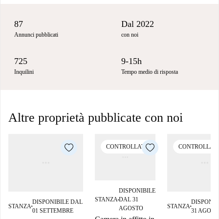
87
Dal 2022
Annunci pubblicati
con noi
725
9-15h
Inquilini
Tempo medio di risposta
Altre proprietà pubblicate con noi
CONTROLLATO
CONTROLLAT
DISPONIBILE
STANZA
DAL 31
DISPONIBILE DAL
DISPONIB
■
STANZA
STANZA
■
■
AGOSTO
01 SETTEMBRE
31 AGOST