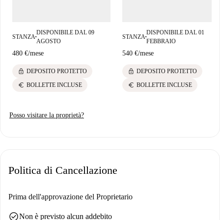
supermercati come Aldi e NaturaSì, che offrono la comodità di fare la
spesa quotidiana. Godetevi la vivace atmosfera di Santissimo
soggiornando in questa fantastica proprietà.
DISPONIBILE DAL 09
DISPONIBILE DAL 01
STANZA
STANZA
■
■
AGOSTO
FEBBRAIO
480 €
/
mese
540 €
/
mese
lock
lock
DEPOSITO PROTETTO
DEPOSITO PROTETTO
euro
euro
BOLLETTE INCLUSE
BOLLETTE INCLUSE
Posso visitare la proprietà?
Politica di Cancellazione
Prima dell'approvazione del Proprietario
check_circle
Non è previsto alcun addebito