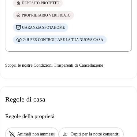
lock
DEPOSITO PROTETTO
check_circle
PROPRIETARIO VERIFICATO
GARANZIA SPOTAHOME
24H PER CONTROLLARE LA TUA NUOVA CASA
Scopri le nostre Condizioni Trasparenti di Cancellazione
Regole di casa
Regole della proprietà
pet_supplies
person_add
Animali non ammessi
Ospiti per la notte consentiti