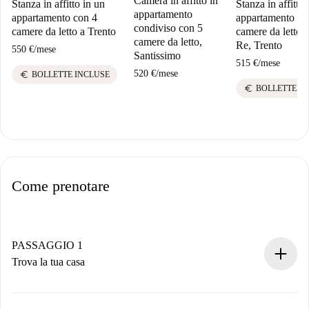
Camera in affitto in
Stanza in affitto in un
Stanza in affitto 
appartamento
appartamento con 4
appartamento co
condiviso con 5
camere da letto a Trento
camere da letto a
camere da letto,
Re, Trento
550 €
/
mese
Santissimo
515 €
/
mese
520 €
/
mese
euro
BOLLETTE INCLUSE
euro
BOLLETTE I
Come prenotare
PASSAGGIO 1
Trova la tua casa
Processo di prenotazione 100% online.
Case e Proprietari verificati.