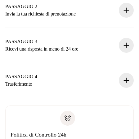
Hai tutte le informazioni necessarie in anticipo.
PASSAGGIO 2
Invia la tua richiesta di prenotazione
Invia dettagli base del tuo profilo e metodo di pagamento.
Ricorda che non ti addebiteremo nulla finché il proprietario
non accetta.
PASSAGGIO 3
Ricevi una risposta in meno di 24 ore
Il proprietario ha fino a 24 ore per confermare.
Se accettata, ti addebiteremo il pagamento e ti metteremo in
contatto con il proprietario.
PASSAGGIO 4
Se rifiutata: non ti addebiteremo nulla e ti proporremo
Trasferimento
alternative.
Concorda con il proprietario i dettagli del tuo arrivo, ritiro
Documenti richiesti se la proprietà è “
Spotahome plus
”.
delle chiavi, ecc.
Documento d'identità o Passaporto
Spotahome trasferirà il primo pagamento al proprietario
Prova di solvibilità
solo se non segnali problemi.
Domiciliazione del pagamento
Politica di Controllo 24h