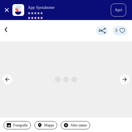
App Spotahome
Apri
4
3
Fotografie
Mappa
Altre stanze