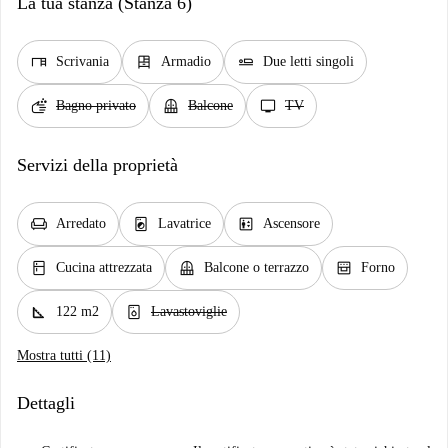
La tua stanza (Stanza 6)
desk
dresser
airline_seat_flat
Scrivania
Armadio
Due letti singoli
soap
balcony
tv
Bagno privato
Balcone
TV
Servizi della proprietà
chair
local_laundry_service
elevator
Arredato
Lavatrice
Ascensore
kitchen
balcony
oven_gen
Cucina attrezzata
Balcone o terrazzo
Forno
square_foot
dishwasher_gen
122 m2
Lavastoviglie
Mostra tutti (11)
Dettagli