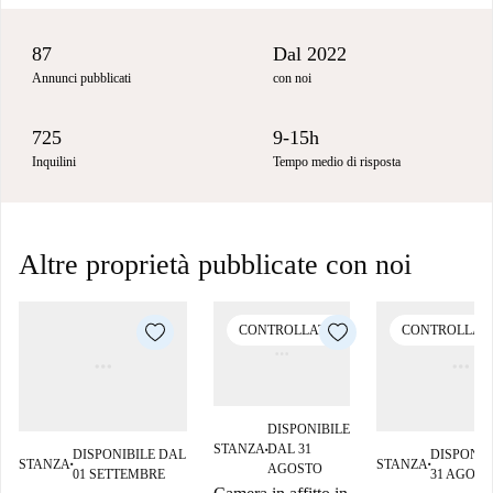
87
Dal 2022
Annunci pubblicati
con noi
725
9-15h
Inquilini
Tempo medio di risposta
Altre proprietà pubblicate con noi
CONTROLLATO
CONTROLLAT
DISPONIBILE
STANZA
DAL 31
DISPONIBILE DAL
DISPONIB
■
STANZA
STANZA
■
■
AGOSTO
01 SETTEMBRE
31 AGOST