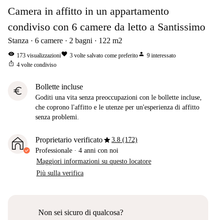
Camera in affitto in un appartamento
condiviso con 6 camere da letto a Santissimo
Stanza
6
camere
2
bagni
122
m2
visibility
favorite
person
173
visualizzazioni
3
volte salvato come preferito
9
interessato
ios_share
4
volte condiviso
Bollette incluse
euro
Goditi una vita senza preoccupazioni con le bollette incluse,
che coprono l'affitto e le utenze per un'esperienza di affitto
senza problemi.
star
Proprietario verificato
3.8 (172)
Professionale
·
4 anni
con noi
Maggiori informazioni su questo locatore
Più sulla verifica
Non sei sicuro di qualcosa?