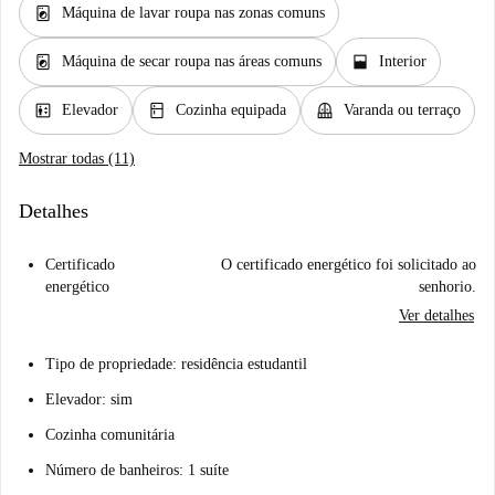
local_laundry_service
Máquina de lavar roupa nas zonas comuns
local_laundry_service
window_open
Máquina de secar roupa nas áreas comuns
Interior
elevator
kitchen
balcony
Elevador
Cozinha equipada
Varanda ou terraço
Mostrar todas (11)
Detalhes
Certificado
O certificado energético foi solicitado ao
energético
senhorio.
Ver detalhes
Tipo de propriedade: residência estudantil
Elevador: sim
Cozinha comunitária
Número de banheiros: 1 suíte