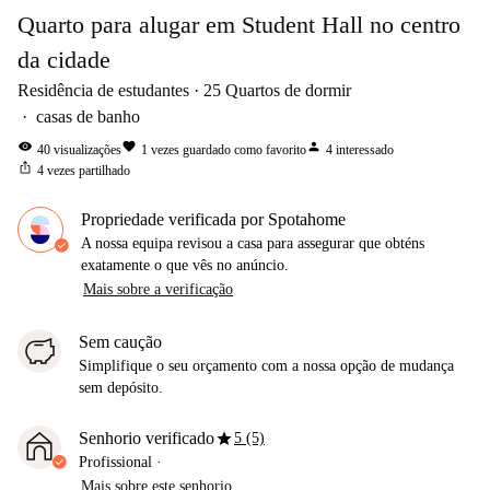
Quarto para alugar em Student Hall no centro
da cidade
Residência de estudantes
25
Quartos de dormir
casas de banho
visibility
favorite
person
40
visualizações
1
vezes guardado como favorito
4
interessado
ios_share
4
vezes partilhado
Propriedade verificada por Spotahome
A nossa equipa revisou a casa para assegurar que obténs
exatamente o que vês no anúncio.
Mais sobre a verificação
Sem caução
Simplifique o seu orçamento com a nossa opção de mudança
sem depósito.
star
Senhorio verificado
5 (5)
Profissional
·
Mais sobre este senhorio