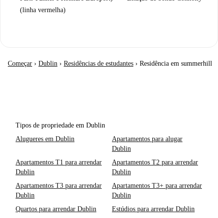
(linha vermelha)
Começar
›
Dublin
›
Residências de estudantes
›
Residência em summerhill
Tipos de propriedade em Dublin
Alugueres em Dublin
Apartamentos para alugar
Dublin
Apartamentos T1 para arrendar
Apartamentos T2 para arrendar
Dublin
Dublin
Apartamentos T3 para arrendar
Apartamentos T3+ para arrendar
Dublin
Dublin
Quartos para arrendar Dublin
Estúdios para arrendar Dublin