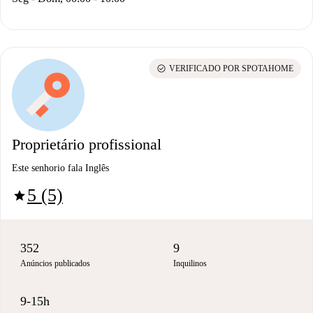
check_circle
VERIFICADO POR SPOTAHOME
Proprietário profissional
Este senhorio fala Inglês
5 (5)
star
352
9
Anúncios publicados
Inquilinos
9-15h