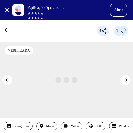
Aplicação Spotahome
Abrir
4
1
VERIFICADA
Fotografias
Mapa
Video
360º
Planta det