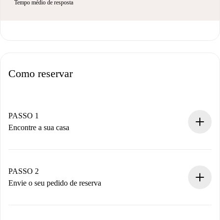
Tempo médio de resposta
Como reservar
PASSO 1
Encontre a sua casa
Processo de reserva 100% online.
Casas e Proprietários verificados.
Você tem todas as informações necessárias
PASSO 2
antecipadamente.
Envie o seu pedido de reserva
Envie detalhes básicos do seu perfil e método de
pagamento.