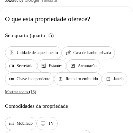
O que esta propriedade oferece?
Seu quarto (quarto 15)
water_heater
soap
Unidade de aquecimento
Casa de banho privada
desk
shelves
package
Secretária
Estantes
Arrumação
key
dresser
window_closed
Chave independente
Roupeiro embutido
Janela
Mostrar todas (13)
Comodidades da propriedade
chair
tv
Mobilado
TV