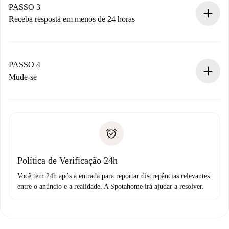
Não cobramos nada até que o proprietário confirme.
PASSO 3
Receba resposta em menos de 24 horas
O proprietário tem até 24 horas para confirmar.
Se aceita, faremos a cobrança e conectaremos você ao
proprietário.
PASSO 4
Se recusada: não cobraremos nada e ofereceremos
Mude-se
alternativas.
Combine os detalhes da chegada com o proprietário,
Documentos necessários para “
Spotahome plus
”.
entrega das chaves, etc.
Documento de identidade ou Passaporte
A Spotahome só transferirá o primeiro pagamento se você
Comprovante de solvência
não comunicar nenhum problema.
Débito direto bancário
Política de Verificação 24h
Você tem 24h após a entrada para reportar discrepâncias relevantes
entre o anúncio e a realidade. A Spotahome irá ajudar a resolver.