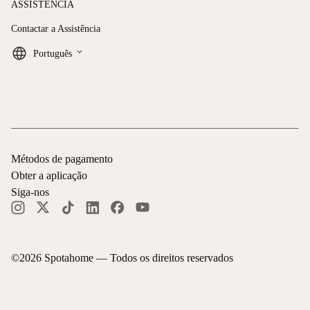
ASSISTÊNCIA
Contactar a Assistência
keyboard_arrow_down
Português
Métodos de pagamento
Obter a aplicação
Siga-nos
©
2026
Spotahome —
Todos os direitos reservados