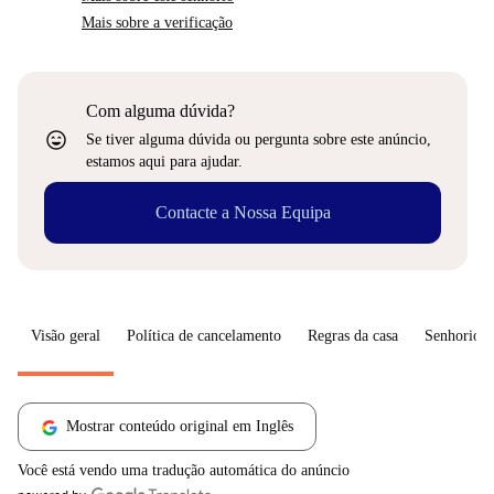
Mais sobre a verificação
Com alguma dúvida?
sentiment_very_satisfied
Se tiver alguma dúvida ou pergunta sobre este anúncio,
estamos aqui para ajudar.
Contacte a Nossa Equipa
Visão geral
Política de cancelamento
Regras da casa
Senhorio
Mostrar conteúdo original em Inglês
Você está vendo uma tradução automática do anúncio