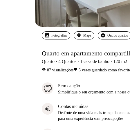
Fotografias
Mapa
Outros quartos
Quarto em apartamento comparti
Quarto
4
Quartos
1
casa de banho
120
m2
visibility
favorite
87
visualizações
5
vezes guardado como favorit
Sem caução
Simplifique o seu orçamento com a nossa 
Contas incluídas
euro
Desfrute de uma vida mais tranquila com as 
para uma experiência sem preocupações