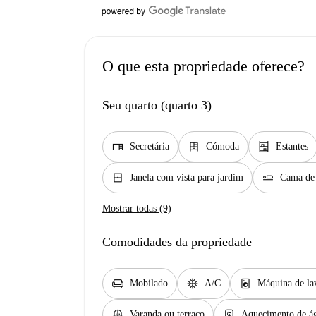
O que esta propriedade oferece?
Seu quarto (quarto 3)
desk
dresser
shelves
Secretária
Cómoda
Estantes
window_closed
airline_seat_flat
Janela com vista para jardim
Cama de 
Mostrar todas (9)
Comodidades da propriedade
chair
ac_unit
local_laundry_service
Mobilado
A/C
Máquina de la
balcony
water_heater
Varanda ou terraço
Aquecimento de ág