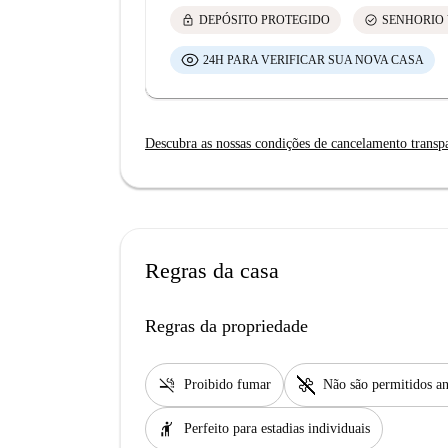
lock
check_circle
DEPÓSITO PROTEGIDO
SENHORIO 
24H PARA VERIFICAR SUA NOVA CASA
Descubra as nossas condições de cancelamento transp
Regras da casa
Regras da propriedade
smoke_free
pet_supplies
Proibido fumar
Não são permitidos an
hail
Perfeito para estadias individuais