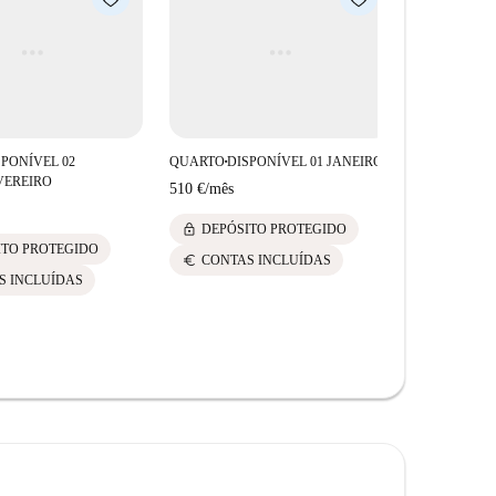
o Bianco e o Pronto Gallo nas proximidades. A
 de experiências gastronômicas adequadas para
SPONÍVEL 02
QUARTO
DISPONÍVEL 01 JANEIRO
■
VEREIRO
510 €
/
mês
lock
DEPÓSITO PROTEGIDO
ITO PROTEGIDO
euro
CONTAS INCLUÍDAS
S INCLUÍDAS