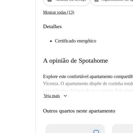
Mostrar todas (13)
Detalhes
Certificado energético
A opinião de Spotahome
Explore este confortável apartamento comparti
Vicenza. O apartamento dispõe de cozinha total
uma máquina de lavar de uso comum. Esta prop
keyboard_arrow_down
Veja mais
está totalmente mobiliada, oferecendo um ambien
o ambiente. Fumar e animais de estimação não s
Outros quartos neste apartamento
Fi — estão incluídas no preço do aluguel, torna
O apartamento está localizado na charmosa área
como Green Pizza Alte, New Esprit e Gelateria