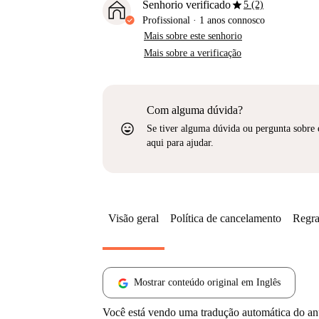
star
Senhorio verificado
5 (2)
Profissional
·
1 anos
connosco
Mais sobre este senhorio
Mais sobre a verificação
Com alguma dúvida?
sentiment_very_satisfied
Se tiver alguma dúvida ou pergunta sobre 
aqui para ajudar.
Visão geral
Política de cancelamento
Regra
Mostrar conteúdo original em Inglês
Você está vendo uma tradução automática do a