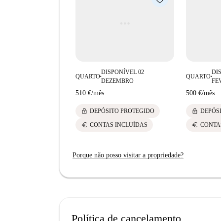
encontrará opções como a Trattoria al Cavallin
vizinhança oferece uma maravilhosa combinação
diversos gostos.
DISPONÍVEL 02
DI
QUARTO
QUARTO
■
■
DEZEMBRO
FE
510 €
/
mês
500 €
/
mês
lock
lock
DEPÓSITO PROTEGIDO
DEPÓS
euro
euro
CONTAS INCLUÍDAS
CONTA
Porque não posso visitar a propriedade?
Política de cancelamento