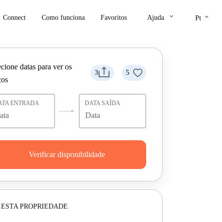
keyboard_arrow_down
keyboard_arrow_down
Connect
Como funciona
Favoritos
Ajuda
Pt
cione datas para ver os
3
5
ços
ATA ENTRADA
DATA SAÍDA
Verificar disponibilidade
 ESTA PROPRIEDADE