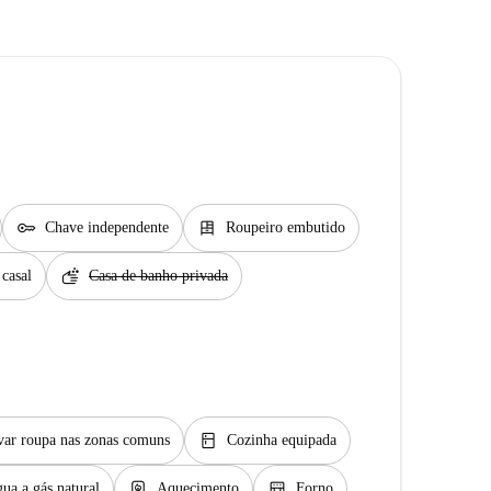
key
dresser
Chave independente
Roupeiro embutido
soap
casal
Casa de banho privada
kitchen
var roupa nas zonas comuns
Cozinha equipada
water_heater
oven_gen
ua a gás natural
Aquecimento
Forno