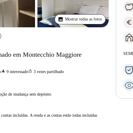
Mostrar todas as fotos
euro
lhado em Montecchio Maggiore
SEM
person
ios_share
o
9
interessado
3
vezes partilhado
opção de mudança sem depósito.
contas incluídas. A renda e as contas estão todas incluídas