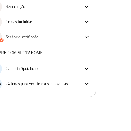
Sem caução
Simplifique o seu orçamento com a nossa opção de
mudança sem depósito.
Contas incluídas
Desfrute de uma vida mais tranquila com as contas
incluídas. A renda e as contas estão todas incluídas
Senhorio verificado
para uma experiência sem preocupações
Profissional
·
1 anos
connosco
Mais sobre este senhorio
PRE COM SPOTAHOME
Mais sobre a verificação
Garantia Spotahome
Se o proprietário cancelar a sua reserva com pouca
antecedência, nós iremos A) pagar um hotel e ajudá-
24 horas para verificar a sua nova casa
lo a encontrar novo alojamento, ou B) reembolsar o
Se a propriedade não corresponder ao prometido no
seu dinheiro na totalidade.
nosso anúncio, tem 24 horas depois de se mudar para
pedir para ser realojado.