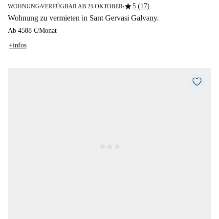
star
5 (17)
WOHNUNG
VERFÜGBAR AB 25 OKTOBER
■
■
Wohnung zu vermieten in Sant Gervasi Galvany.
Ab
4588 €
/
Monat
+infos