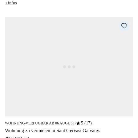
+infos
star
5 (17)
WOHNUNG
VERFÜGBAR AB 06 AUGUST
■
■
Wohnung zu vermieten in Sant Gervasi Galvany.