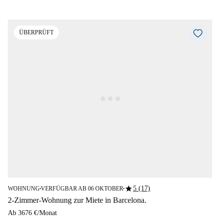
ÜBERPRÜFT
star
5 (17)
WOHNUNG
VERFÜGBAR AB 06 OKTOBER
■
■
2-Zimmer-Wohnung zur Miete in Barcelona.
Ab
3676 €
/
Monat