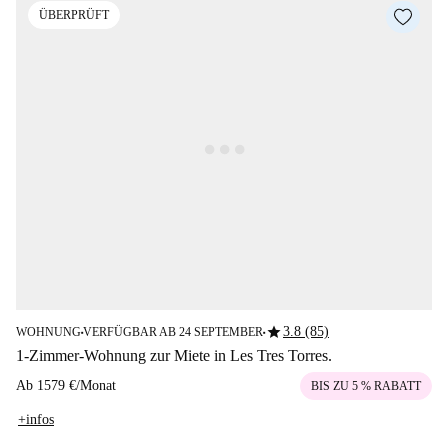
ÜBERPRÜFT
star
3.8 (85)
WOHNUNG
VERFÜGBAR AB 24 SEPTEMBER
■
■
1-Zimmer-Wohnung zur Miete in Les Tres Torres.
Ab
1579 €
/
Monat
BIS ZU 5 % RABATT
+infos