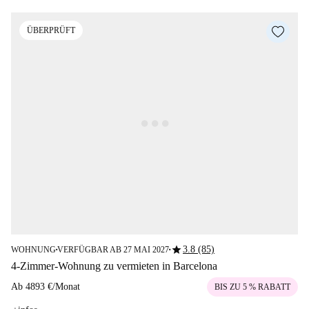
ÜBERPRÜFT
star
3.8 (85)
WOHNUNG
VERFÜGBAR AB 27 MAI 2027
■
■
4-Zimmer-Wohnung zu vermieten in Barcelona
Ab
4893 €
/
Monat
BIS ZU 5 % RABATT