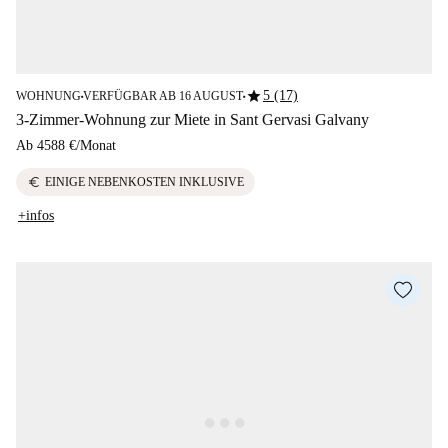
star
5 (17)
WOHNUNG
VERFÜGBAR AB 16 AUGUST
■
■
3-Zimmer-Wohnung zur Miete in Sant Gervasi Galvany
Ab
4588 €
/
Monat
euro
EINIGE NEBENKOSTEN INKLUSIVE
+infos