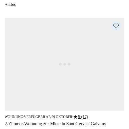
+infos
star
5 (17)
WOHNUNG
VERFÜGBAR AB 29 OKTOBER
■
■
2-Zimmer-Wohnung zur Miete in Sant Gervasi Galvany