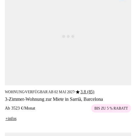
star
3.8 (85)
WOHNUNG
VERFÜGBAR AB 02 MAI 2027
■
■
3-Zimmer-Wohnung zur Miete in Sarrià, Barcelona
Ab
3523 €
/
Monat
BIS ZU 5 % RABATT
+infos