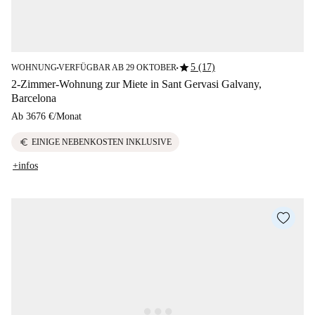
star
5 (17)
WOHNUNG
VERFÜGBAR AB 29 OKTOBER
■
■
2-Zimmer-Wohnung zur Miete in Sant Gervasi Galvany,
Barcelona
Ab
3676 €
/
Monat
euro
EINIGE NEBENKOSTEN INKLUSIVE
+infos