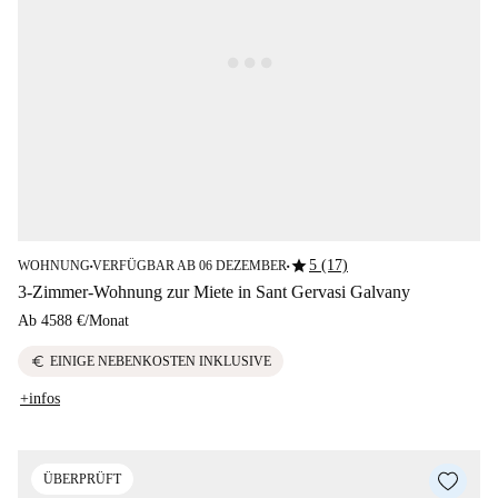
star
5 (17)
WOHNUNG
VERFÜGBAR AB 06 DEZEMBER
■
■
3-Zimmer-Wohnung zur Miete in Sant Gervasi Galvany
Ab
4588 €
/
Monat
euro
EINIGE NEBENKOSTEN INKLUSIVE
+infos
ÜBERPRÜFT