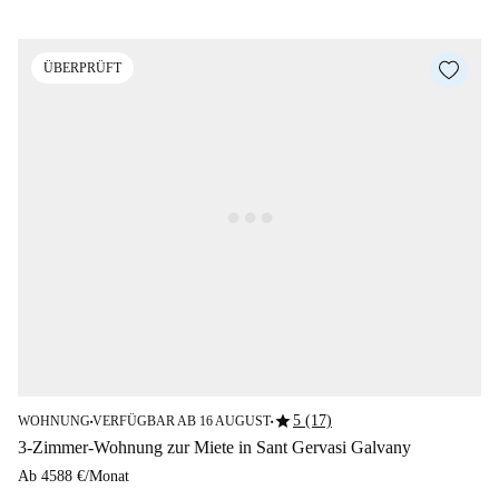
ÜBERPRÜFT
star
5 (17)
WOHNUNG
VERFÜGBAR AB 16 AUGUST
■
■
3-Zimmer-Wohnung zur Miete in Sant Gervasi Galvany
Ab
4588 €
/
Monat