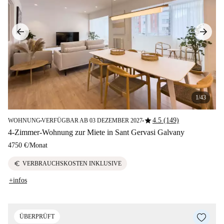
1/43
star
4.5 (149)
WOHNUNG
VERFÜGBAR AB 03 DEZEMBER 2027
■
■
4-Zimmer-Wohnung zur Miete in Sant Gervasi Galvany
4750 €
/
Monat
euro
VERBRAUCHSKOSTEN INKLUSIVE
+infos
ÜBERPRÜFT