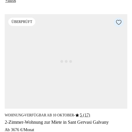
+infos
ÜBERPRÜFT
star
5 (17)
WOHNUNG
VERFÜGBAR AB 10 OKTOBER
■
■
2-Zimmer-Wohnung zur Miete in Sant Gervasi Galvany
Ab
3676 €
/
Monat