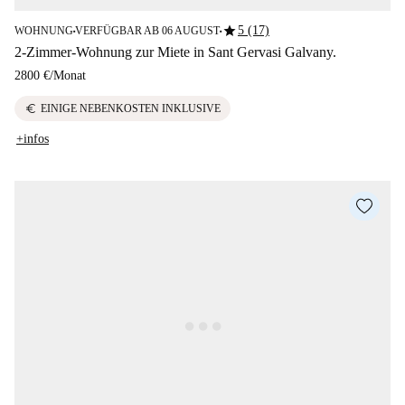
star
5 (17)
WOHNUNG
VERFÜGBAR AB 06 AUGUST
■
■
2-Zimmer-Wohnung zur Miete in Sant Gervasi Galvany.
2800 €
/
Monat
euro
EINIGE NEBENKOSTEN INKLUSIVE
+infos