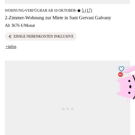
star
5 (17)
WOHNUNG
VERFÜGBAR AB 10 OKTOBER
■
■
2-Zimmer-Wohnung zur Miete in Sant Gervasi Galvany
Ab
3676 €
/
Monat
euro
EINIGE NEBENKOSTEN INKLUSIVE
+infos