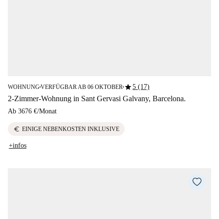
star
5 (17)
WOHNUNG
VERFÜGBAR AB 06 OKTOBER
■
■
2-Zimmer-Wohnung in Sant Gervasi Galvany, Barcelona.
Ab
3676 €
/
Monat
euro
EINIGE NEBENKOSTEN INKLUSIVE
+infos