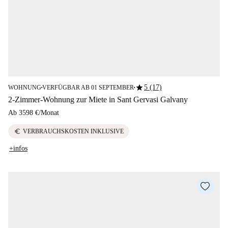
star
5 (17)
WOHNUNG
VERFÜGBAR AB 01 SEPTEMBER
■
■
2-Zimmer-Wohnung zur Miete in Sant Gervasi Galvany
Ab
3598 €
/
Monat
euro
VERBRAUCHSKOSTEN INKLUSIVE
+infos