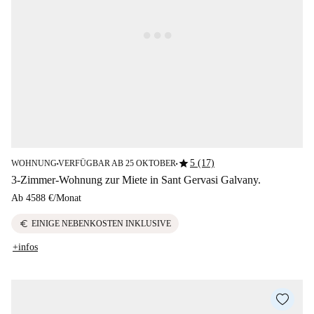
star
5 (17)
WOHNUNG
VERFÜGBAR AB 25 OKTOBER
■
■
3-Zimmer-Wohnung zur Miete in Sant Gervasi Galvany.
Ab
4588 €
/
Monat
euro
EINIGE NEBENKOSTEN INKLUSIVE
+infos