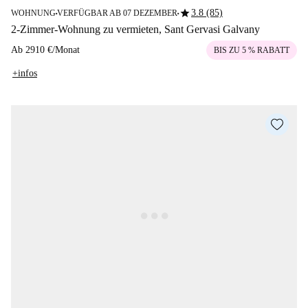
star
3.8 (85)
WOHNUNG
VERFÜGBAR AB 07 DEZEMBER
■
■
2-Zimmer-Wohnung zu vermieten, Sant Gervasi Galvany
Ab
2910 €
/
Monat
BIS ZU 5 % RABATT
+infos