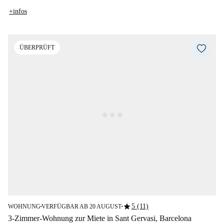
+infos
ÜBERPRÜFT
star
5 (11)
WOHNUNG
VERFÜGBAR AB 20 AUGUST
■
■
3-Zimmer-Wohnung zur Miete in Sant Gervasi, Barcelona