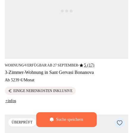
star
5 (17)
WOHNUNG
VERFÜGBAR AB 27 SEPTEMBER
■
■
3-Zimmer-Wohnung in Sant Gervasi Bonanova
Ab
5239 €
/
Monat
euro
EINIGE NEBENKOSTEN INKLUSIVE
+infos
Suche speichern
ÜBERPRÜFT