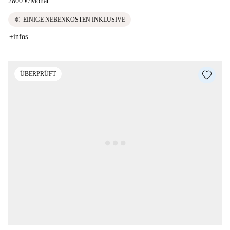
2800 €
/
Monat
euro
EINIGE NEBENKOSTEN INKLUSIVE
+infos
ÜBERPRÜFT