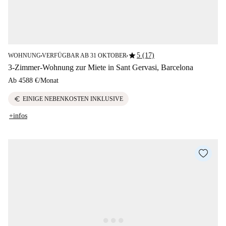
star
5 (17)
WOHNUNG
VERFÜGBAR AB 31 OKTOBER
■
■
3-Zimmer-Wohnung zur Miete in Sant Gervasi, Barcelona
Ab
4588 €
/
Monat
euro
EINIGE NEBENKOSTEN INKLUSIVE
+infos