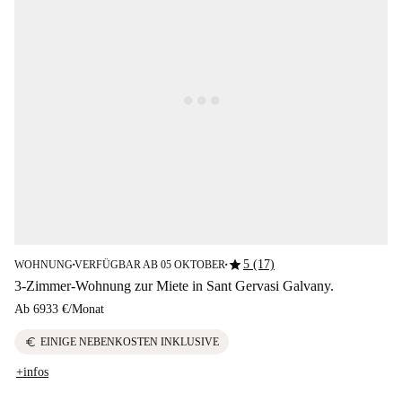
star
5 (17)
WOHNUNG
VERFÜGBAR AB 05 OKTOBER
■
■
3-Zimmer-Wohnung zur Miete in Sant Gervasi Galvany.
Ab
6933 €
/
Monat
euro
EINIGE NEBENKOSTEN INKLUSIVE
+infos