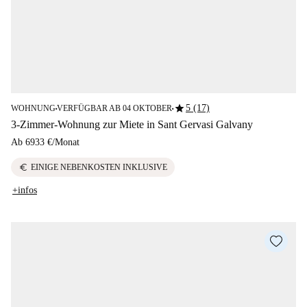
star
5 (17)
WOHNUNG
VERFÜGBAR AB 04 OKTOBER
■
■
3-Zimmer-Wohnung zur Miete in Sant Gervasi Galvany
Ab
6933 €
/
Monat
euro
EINIGE NEBENKOSTEN INKLUSIVE
+infos