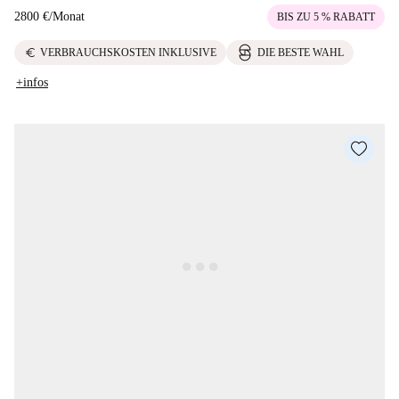
2800 €
/
Monat
BIS ZU 5 % RABATT
euro
VERBRAUCHSKOSTEN INKLUSIVE
DIE BESTE WAHL
+infos