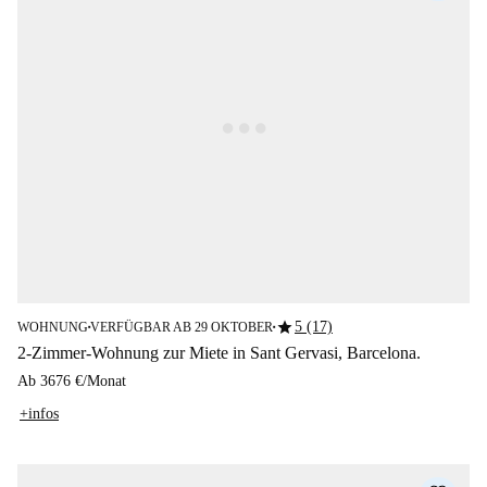
star
5 (17)
WOHNUNG
VERFÜGBAR AB 29 OKTOBER
■
■
2-Zimmer-Wohnung zur Miete in Sant Gervasi, Barcelona.
Ab
3676 €
/
Monat
+infos