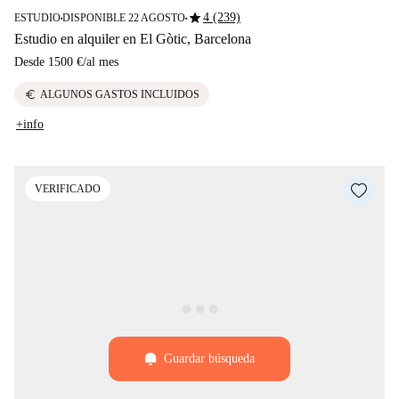
star
4 (239)
ESTUDIO
DISPONIBLE 22 AGOSTO
■
■
Estudio en alquiler en El Gòtic, Barcelona
Desde
1500 €
/
al mes
euro
ALGUNOS GASTOS INCLUIDOS
+info
VERIFICADO
Guardar búsqueda