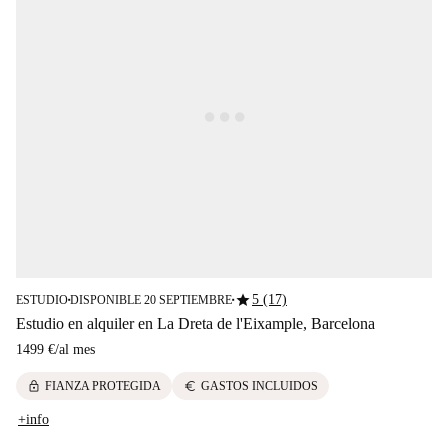
star
5 (17)
ESTUDIO
DISPONIBLE 20 SEPTIEMBRE
■
■
Estudio en alquiler en La Dreta de l'Eixample, Barcelona
1499 €
/
al mes
lock
euro
FIANZA PROTEGIDA
GASTOS INCLUIDOS
+info