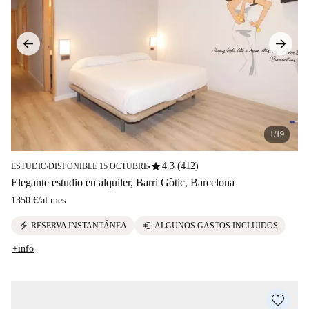
1/19
star
4.3 (412)
ESTUDIO
DISPONIBLE 15 OCTUBRE
■
■
Elegante estudio en alquiler, Barri Gòtic, Barcelona
1350 €
/
al mes
electric_bolt
euro
RESERVA INSTANTÁNEA
ALGUNOS GASTOS INCLUIDOS
+info