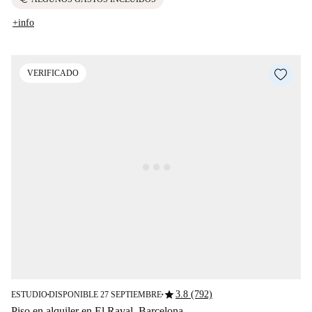
+info
VERIFICADO
star
3.8 (792)
ESTUDIO
DISPONIBLE 27 SEPTIEMBRE
■
■
Piso en alquiler en El Raval, Barcelona