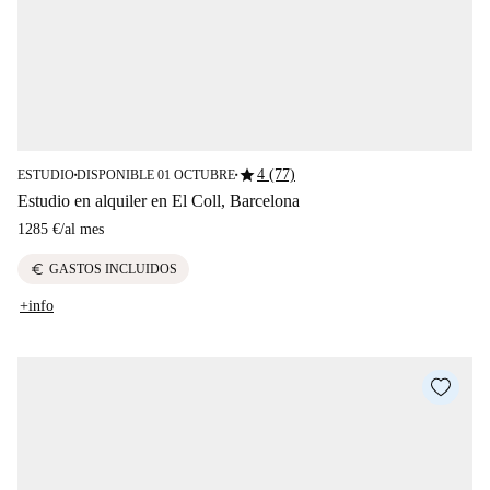
star
4 (77)
ESTUDIO
DISPONIBLE 01 OCTUBRE
■
■
Estudio en alquiler en El Coll, Barcelona
1285 €
/
al mes
euro
GASTOS INCLUIDOS
+info