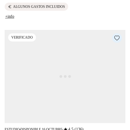
euro
ALGUNOS GASTOS INCLUIDOS
+info
VERIFICADO
star
4.5 (136)
ESTUDIO
DISPONIBLE 16 OCTUBRE
■
■