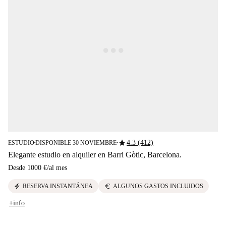
star
4.3 (412)
ESTUDIO
DISPONIBLE 30 NOVIEMBRE
■
■
Elegante estudio en alquiler en Barri Gòtic, Barcelona.
Desde
1000 €
/
al mes
electric_bolt
euro
RESERVA INSTANTÁNEA
ALGUNOS GASTOS INCLUIDOS
+info