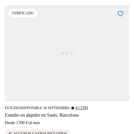
VERIFICADO
star
4 (239)
ESTUDIO
DISPONIBLE 30 SEPTIEMBRE
■
■
Estudio en alquiler en Sants, Barcelona
Desde
1700 €
/
al mes
euro
ALGUNOS GASTOS INCLUIDOS