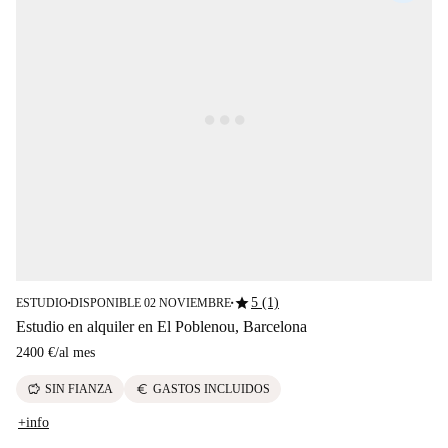
star
5 (1)
ESTUDIO
DISPONIBLE 02 NOVIEMBRE
■
■
Estudio en alquiler en El Poblenou, Barcelona
2400 €
/
al mes
savings
euro
SIN FIANZA
GASTOS INCLUIDOS
+info