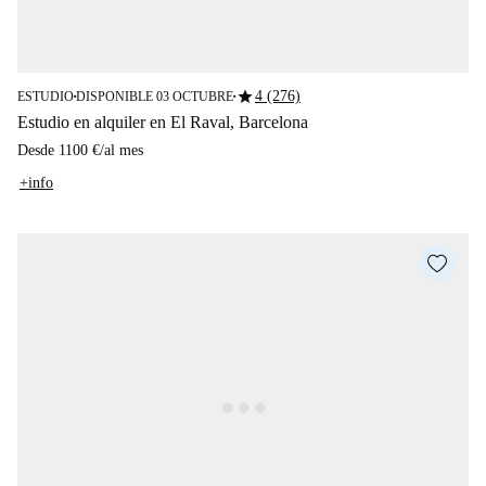
star
4 (276)
ESTUDIO
DISPONIBLE 03 OCTUBRE
■
■
Estudio en alquiler en El Raval, Barcelona
Desde
1100 €
/
al mes
+info