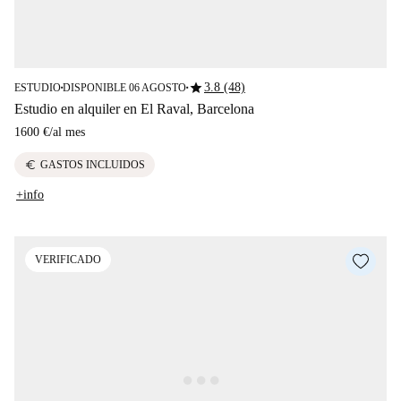
star
3.8 (48)
ESTUDIO
DISPONIBLE 06 AGOSTO
■
■
Estudio en alquiler en El Raval, Barcelona
1600 €
/
al mes
euro
GASTOS INCLUIDOS
+info
VERIFICADO