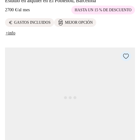
Estudio en alquiler en El Poblenou, Barcelona
2700 €
/
al mes
HASTA UN 15 % DE DESCUENTO
euro
GASTOS INCLUIDOS
MEJOR OPCIÓN
+info