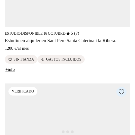
star
5 (7)
ESTUDIO
DISPONIBLE 16 OCTUBRE
■
■
Estudio en alquiler en Sant Pere Santa Caterina i la Ribera.
1200 €
/
al mes
savings
euro
SIN FIANZA
GASTOS INCLUIDOS
+info
VERIFICADO