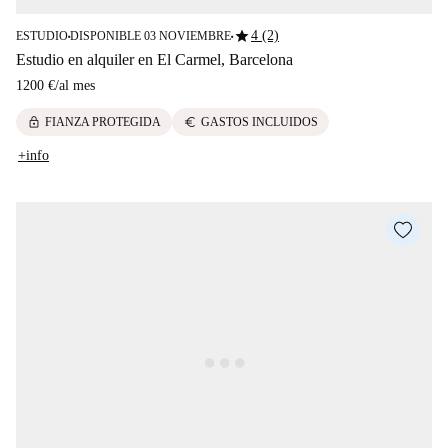
star
4 (2)
ESTUDIO
DISPONIBLE 03 NOVIEMBRE
■
■
Estudio en alquiler en El Carmel, Barcelona
1200 €
/
al mes
lock
euro
FIANZA PROTEGIDA
GASTOS INCLUIDOS
+info