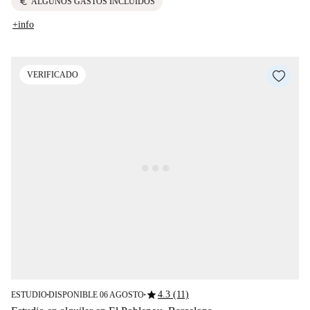
euro
ALGUNOS GASTOS INCLUIDOS
+info
VERIFICADO
star
4.3 (11)
ESTUDIO
DISPONIBLE 06 AGOSTO
■
■