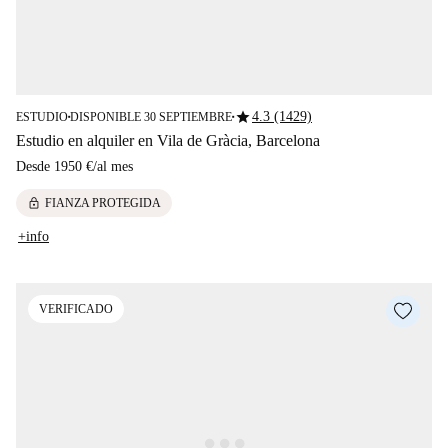
star
4.3 (1429)
ESTUDIO
DISPONIBLE 30 SEPTIEMBRE
■
■
Estudio en alquiler en Vila de Gràcia, Barcelona
Desde
1950 €
/
al mes
lock
FIANZA PROTEGIDA
+info
VERIFICADO