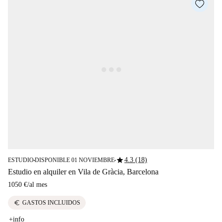
star
4.3 (18)
ESTUDIO
DISPONIBLE 01 NOVIEMBRE
■
■
Estudio en alquiler en Vila de Gràcia, Barcelona
1050 €
/
al mes
euro
GASTOS INCLUIDOS
+info