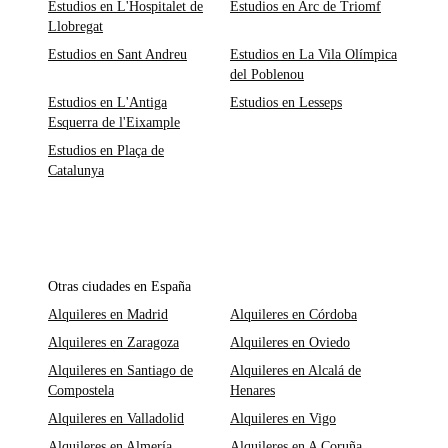
Estudios en L'Hospitalet de
Estudios en Arc de Triomf
Llobregat
Estudios en Sant Andreu
Estudios en La Vila Olímpica
del Poblenou
Estudios en L'Antiga
Estudios en Lesseps
Esquerra de l'Eixample
Estudios en Plaça de
Catalunya
Otras ciudades en España
Alquileres en Madrid
Alquileres en Córdoba
Alquileres en Zaragoza
Alquileres en Oviedo
Alquileres en Santiago de
Alquileres en Alcalá de
Compostela
Henares
Alquileres en Valladolid
Alquileres en Vigo
Alquileres en Almería
Alquileres en A Coruña