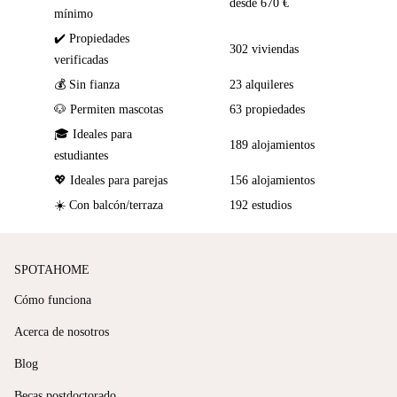
desde 670 €
mínimo
✔️ Propiedades
302 viviendas
verificadas
💰 Sin fianza
23 alquileres
🐶 Permiten mascotas
63 propiedades
🎓 Ideales para
189 alojamientos
estudiantes
💖 Ideales para parejas
156 alojamientos
☀️ Con balcón/terraza
192 estudios
SPOTAHOME
Cómo funciona
Acerca de nosotros
Blog
Becas postdoctorado