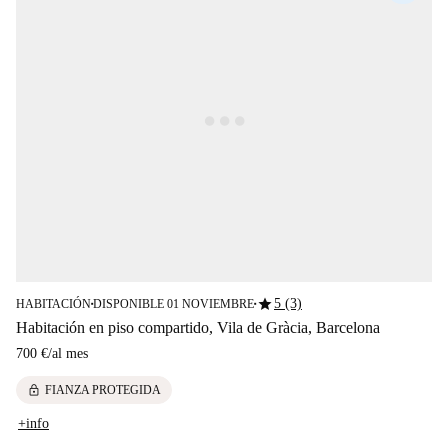
star
5 (3)
HABITACIÓN
DISPONIBLE 01 NOVIEMBRE
■
■
Habitación en piso compartido, Vila de Gràcia, Barcelona
700 €
/
al mes
lock
FIANZA PROTEGIDA
+info