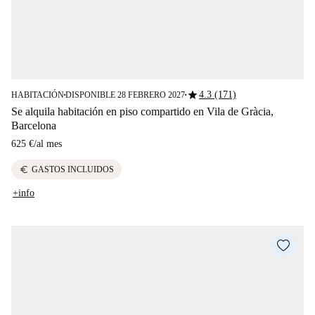
star
4.3 (171)
HABITACIÓN
DISPONIBLE 28 FEBRERO 2027
■
■
Se alquila habitación en piso compartido en Vila de Gràcia,
Barcelona
625 €
/
al mes
euro
GASTOS INCLUIDOS
+info