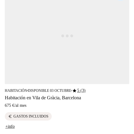
star
5 (3)
HABITACIÓN
DISPONIBLE 03 OCTUBRE
■
■
Habitación en Vila de Gràcia, Barcelona
675 €
/
al mes
euro
GASTOS INCLUIDOS
+info