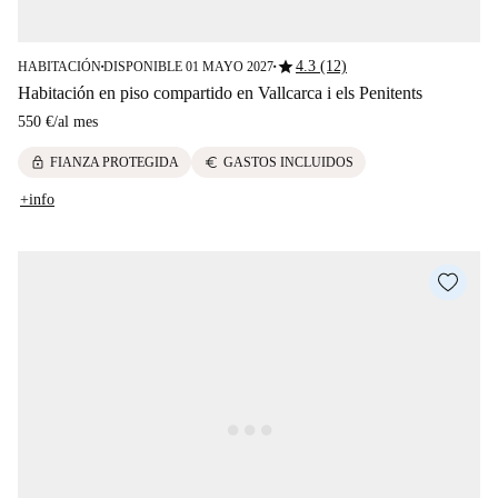
star
4.3 (12)
HABITACIÓN
DISPONIBLE 01 MAYO 2027
■
■
Habitación en piso compartido en Vallcarca i els Penitents
550 €
/
al mes
lock
euro
FIANZA PROTEGIDA
GASTOS INCLUIDOS
+info