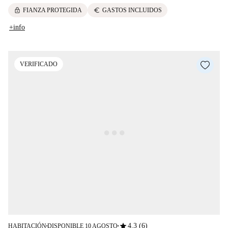
lock
euro
FIANZA PROTEGIDA
GASTOS INCLUIDOS
+info
VERIFICADO
star
4.3 (6)
HABITACIÓN
DISPONIBLE 10 AGOSTO
■
■