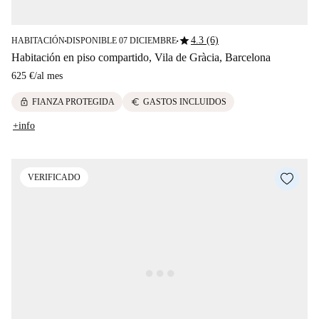
star
4.3 (6)
HABITACIÓN
DISPONIBLE 07 DICIEMBRE
■
■
Habitación en piso compartido, Vila de Gràcia, Barcelona
625 €
/
al mes
lock
euro
FIANZA PROTEGIDA
GASTOS INCLUIDOS
+info
VERIFICADO