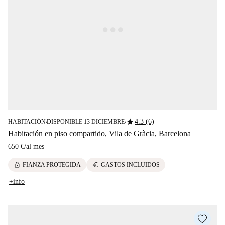
star
4.3 (6)
HABITACIÓN
DISPONIBLE 13 DICIEMBRE
■
■
Habitación en piso compartido, Vila de Gràcia, Barcelona
650 €
/
al mes
lock
euro
FIANZA PROTEGIDA
GASTOS INCLUIDOS
+info