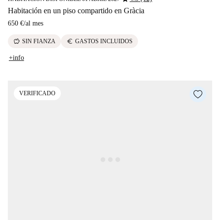
Habitación en un piso compartido en Gràcia
650 €
/
al mes
savings
euro
SIN FIANZA
GASTOS INCLUIDOS
+info
VERIFICADO