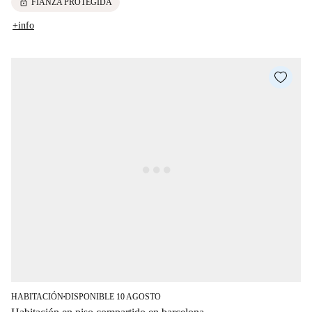
lock
FIANZA PROTEGIDA
+info
HABITACIÓN
DISPONIBLE 10 AGOSTO
■