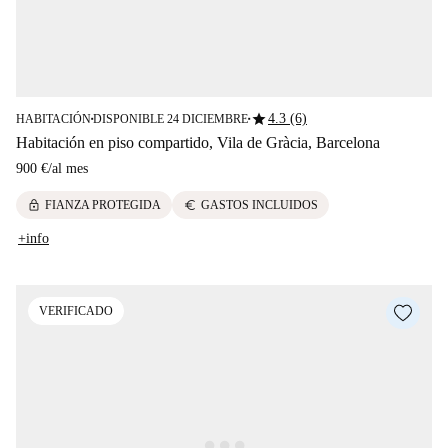
star
4.3 (6)
HABITACIÓN
DISPONIBLE 24 DICIEMBRE
■
■
Habitación en piso compartido, Vila de Gràcia, Barcelona
900 €
/
al mes
lock
euro
FIANZA PROTEGIDA
GASTOS INCLUIDOS
+info
VERIFICADO