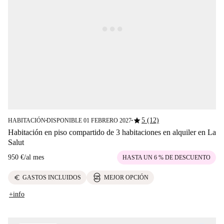
star
5 (12)
HABITACIÓN
DISPONIBLE 01 FEBRERO 2027
■
■
Habitación en piso compartido de 3 habitaciones en alquiler en La
Salut
950 €
/
al mes
HASTA UN 6 % DE DESCUENTO
euro
GASTOS INCLUIDOS
MEJOR OPCIÓN
+info