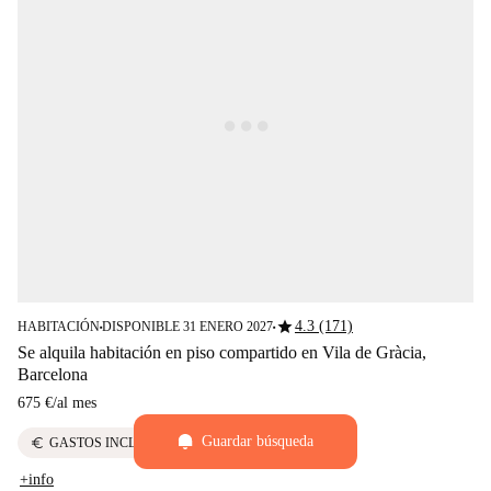
star
4.3 (171)
HABITACIÓN
DISPONIBLE 31 ENERO 2027
■
■
Se alquila habitación en piso compartido en Vila de Gràcia,
Barcelona
675 €
/
al mes
Guardar búsqueda
euro
GASTOS INCLUIDOS
+info