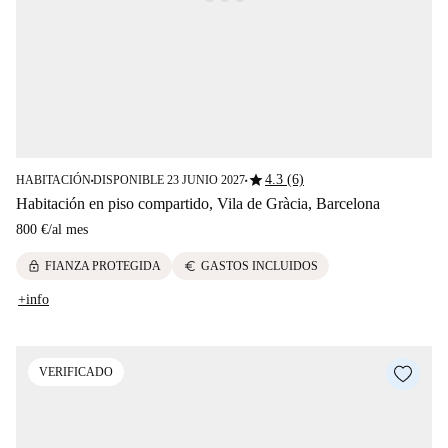
star
4.3 (6)
HABITACIÓN
DISPONIBLE 23 JUNIO 2027
■
■
Habitación en piso compartido, Vila de Gràcia, Barcelona
800 €
/
al mes
lock
euro
FIANZA PROTEGIDA
GASTOS INCLUIDOS
+info
VERIFICADO