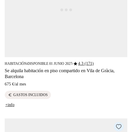
star
4.3 (171)
HABITACIÓN
DISPONIBLE 01 JUNIO 2027
■
■
Se alquila habitación en piso compartido en Vila de Gràcia,
Barcelona
675 €
/
al mes
euro
GASTOS INCLUIDOS
+info