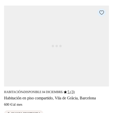
star
5 (3)
HABITACIÓN
DISPONIBLE 04 DICIEMBRE
■
■
Habitación en piso compartido, Vila de Gràcia, Barcelona
600 €
/
al mes