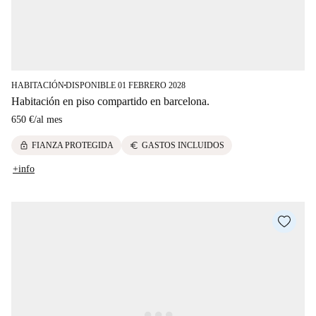
HABITACIÓN
DISPONIBLE 01 FEBRERO 2028
■
Habitación en piso compartido en barcelona.
650 €
/
al mes
lock
euro
FIANZA PROTEGIDA
GASTOS INCLUIDOS
+info