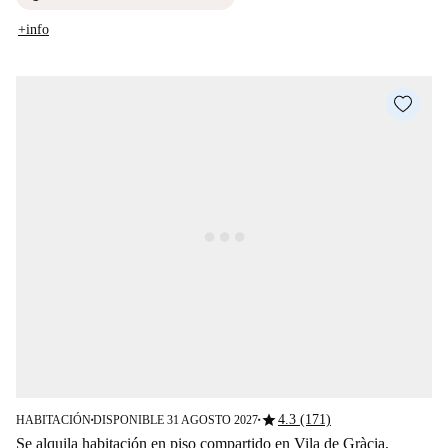
+info
star
4.3 (171)
HABITACIÓN
DISPONIBLE 31 AGOSTO 2027
■
■
Se alquila habitación en piso compartido en Vila de Gràcia,