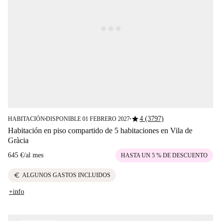
star
4 (3797)
HABITACIÓN
DISPONIBLE 01 FEBRERO 2027
■
■
Habitación en piso compartido de 5 habitaciones en Vila de
Gràcia
645 €
/
al mes
HASTA UN 5 % DE DESCUENTO
euro
ALGUNOS GASTOS INCLUIDOS
+info