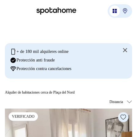
mobile
+ de 180 mil alquileres online
check_circle
Protección anti fraude
diamond
Protección contra cancelaciones
Alquiler de habitaciones cerca de Plaça del Nord
VERIFICADO