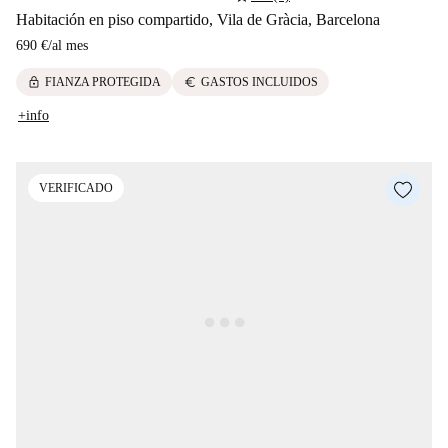
Habitación en piso compartido, Vila de Gràcia, Barcelona
690 €
/
al mes
lock
euro
FIANZA PROTEGIDA
GASTOS INCLUIDOS
+info
VERIFICADO