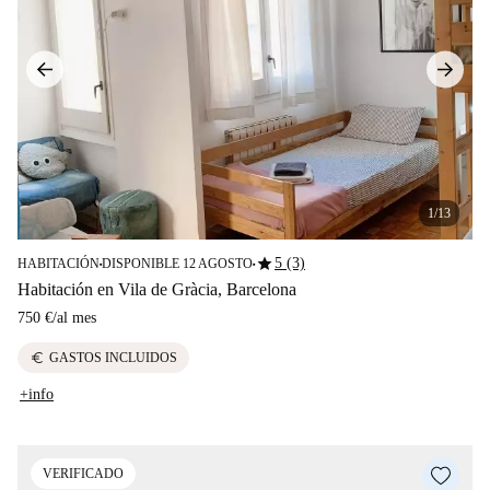
1/13
star
5 (3)
HABITACIÓN
DISPONIBLE 12 AGOSTO
■
■
Habitación en Vila de Gràcia, Barcelona
750 €
/
al mes
euro
GASTOS INCLUIDOS
+info
VERIFICADO