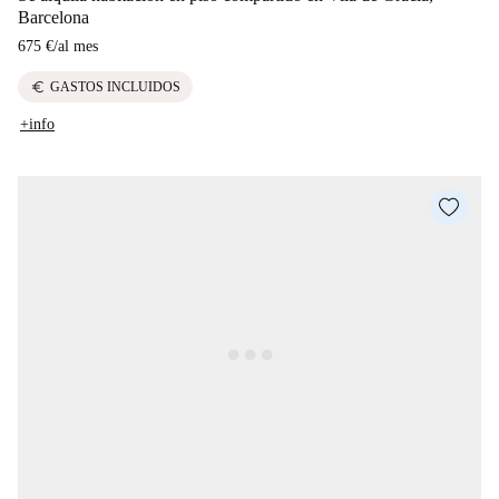
Barcelona
675 €
/
al mes
euro
GASTOS INCLUIDOS
+info