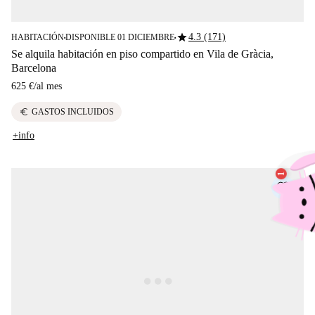
star
4.3 (171)
HABITACIÓN
DISPONIBLE 01 DICIEMBRE
■
■
Se alquila habitación en piso compartido en Vila de Gràcia,
Barcelona
625 €
/
al mes
euro
GASTOS INCLUIDOS
+info