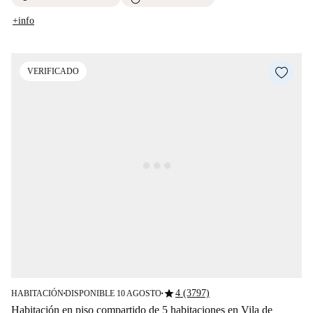
+info
VERIFICADO
star
4 (3797)
HABITACIÓN
DISPONIBLE 10 AGOSTO
■
■
Habitación en piso compartido de 5 habitaciones en Vila de