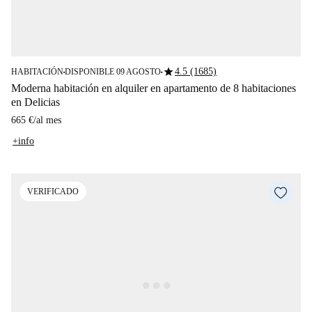
star
4.5 (1685)
HABITACIÓN
DISPONIBLE 09 AGOSTO
■
■
Moderna habitación en alquiler en apartamento de 8 habitaciones
en Delicias
665 €
/
al mes
+info
VERIFICADO