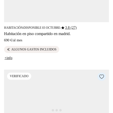
star
3.8 (27)
HABITACIÓN
DISPONIBLE 03 OCTUBRE
■
■
Habitación en piso compartido en madrid.
690 €
/
al mes
euro
ALGUNOS GASTOS INCLUIDOS
+info
VERIFICADO