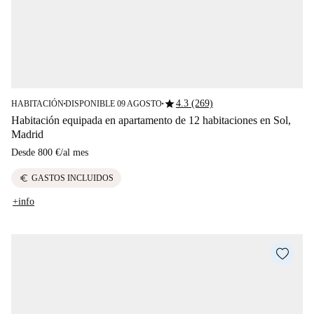
star
4.3 (269)
HABITACIÓN
DISPONIBLE 09 AGOSTO
■
■
Habitación equipada en apartamento de 12 habitaciones en Sol,
Madrid
Desde
800 €
/
al mes
euro
GASTOS INCLUIDOS
+info