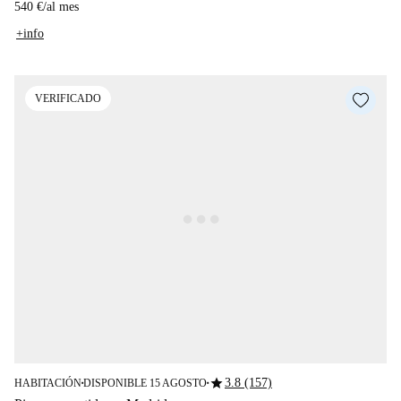
540 €
/
al mes
+info
VERIFICADO
star
3.8 (157)
HABITACIÓN
DISPONIBLE 15 AGOSTO
■
■