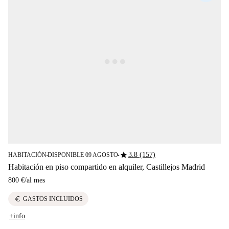
star
3.8 (157)
HABITACIÓN
DISPONIBLE 09 AGOSTO
■
■
Habitación en piso compartido en alquiler, Castillejos Madrid
800 €
/
al mes
euro
GASTOS INCLUIDOS
+info