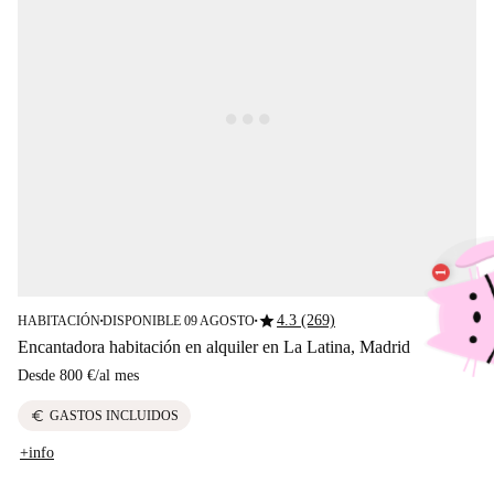
star
4.3 (269)
HABITACIÓN
DISPONIBLE 09 AGOSTO
■
■
Encantadora habitación en alquiler en La Latina, Madrid
Desde
800 €
/
al mes
euro
GASTOS INCLUIDOS
+info