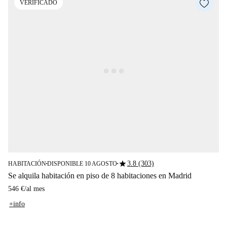
VERIFICADO
star
3.8 (303)
HABITACIÓN
DISPONIBLE 10 AGOSTO
■
■
Se alquila habitación en piso de 8 habitaciones en Madrid
546 €
/
al mes
+info