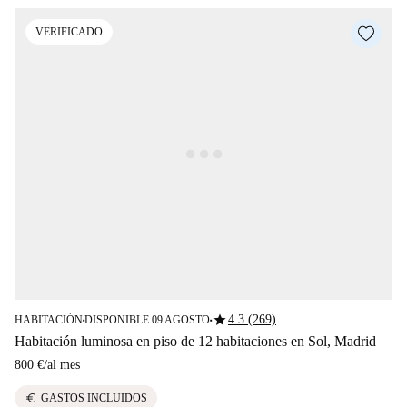
VERIFICADO
star
4.3 (269)
HABITACIÓN
DISPONIBLE 09 AGOSTO
■
■
Habitación luminosa en piso de 12 habitaciones en Sol, Madrid
800 €
/
al mes
euro
GASTOS INCLUIDOS