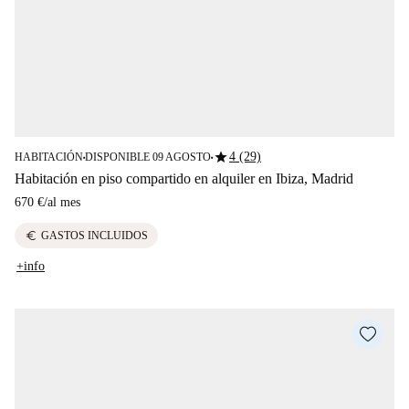
star
4 (29)
HABITACIÓN
DISPONIBLE 09 AGOSTO
■
■
Habitación en piso compartido en alquiler en Ibiza, Madrid
670 €
/
al mes
euro
GASTOS INCLUIDOS
+info