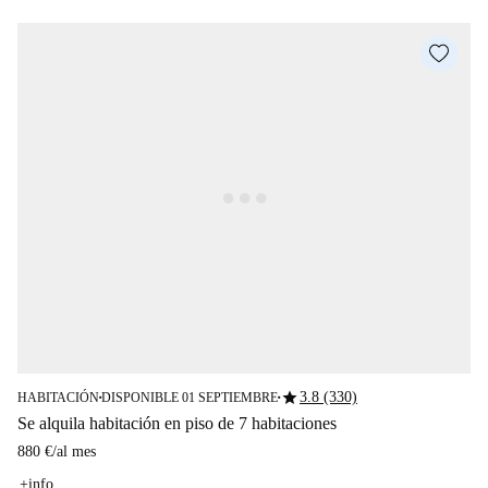
star
3.8 (330)
HABITACIÓN
DISPONIBLE 01 SEPTIEMBRE
■
■
Se alquila habitación en piso de 7 habitaciones
880 €
/
al mes
+info