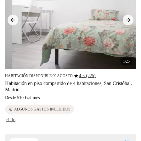
1/25
star
4.3 (225)
HABITACIÓN
DISPONIBLE 09 AGOSTO
■
■
Habitación en piso compartido de 4 habitaciones, San Cristóbal,
Madrid.
Desde
510 €
/
al mes
euro
ALGUNOS GASTOS INCLUIDOS
+info