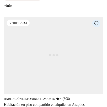
+info
VERIFICADO
star
4 (308)
HABITACIÓN
DISPONIBLE 11 AGOSTO
■
■
Habitación en piso compartido en alquiler en Arapiles.