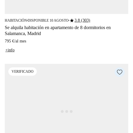
star
3.8 (303)
HABITACIÓN
DISPONIBLE 10 AGOSTO
■
■
Se alquila habitación en apartamento de 8 dormitorios en
Salamanca, Madrid
795 €
/
al mes
+info
VERIFICADO