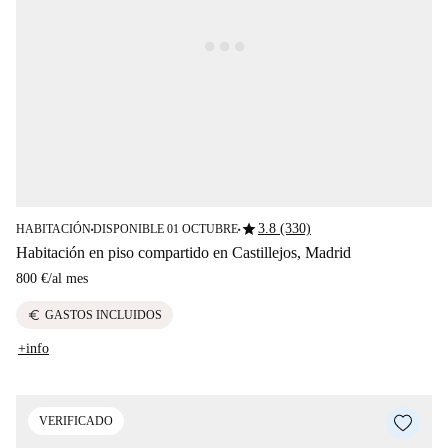
star
3.8 (330)
HABITACIÓN
DISPONIBLE 01 OCTUBRE
■
■
Habitación en piso compartido en Castillejos, Madrid
800 €
/
al mes
euro
GASTOS INCLUIDOS
+info
VERIFICADO