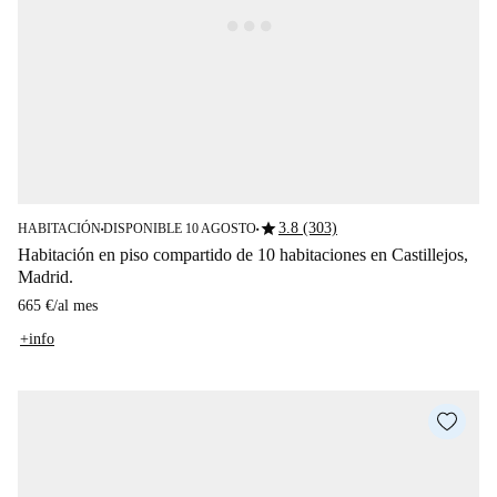
star
3.8 (303)
HABITACIÓN
DISPONIBLE 10 AGOSTO
■
■
Habitación en piso compartido de 10 habitaciones en Castillejos,
Madrid.
665 €
/
al mes
+info