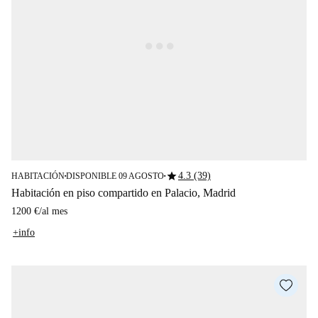
star
4.3 (39)
HABITACIÓN
DISPONIBLE 09 AGOSTO
■
■
Habitación en piso compartido en Palacio, Madrid
1200 €
/
al mes
+info