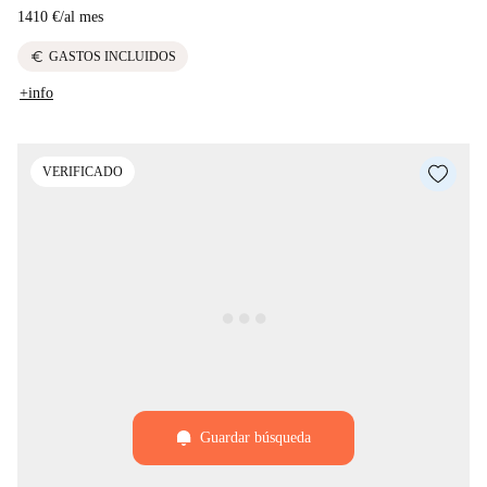
1410 €
/
al mes
euro
GASTOS INCLUIDOS
+info
VERIFICADO
Guardar búsqueda