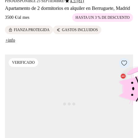
star
4.5 (81)
PISO
DISPONIBLE 25 SEPTIEMBRE
■
■
Apartamento de 2 dormitorios en alquiler en Berruguete, Madrid
3500 €
/
al mes
HASTA UN 3 % DE DESCUENTO
lock
euro
FIANZA PROTEGIDA
GASTOS INCLUIDOS
+info
VERIFICADO