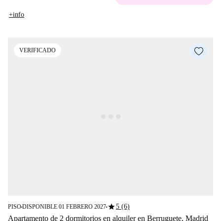
+info
VERIFICADO
star
5 (6)
PISO
DISPONIBLE 01 FEBRERO 2027
■
■
Apartamento de 2 dormitorios en alquiler en Berruguete, Madrid