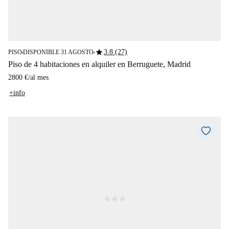
star
3.8 (27)
PISO
DISPONIBLE 31 AGOSTO
■
■
Piso de 4 habitaciones en alquiler en Berruguete, Madrid
2800 €
/
al mes
+info