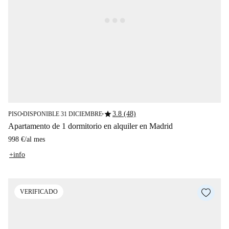
star
3.8 (48)
PISO
DISPONIBLE 31 DICIEMBRE
■
■
Apartamento de 1 dormitorio en alquiler en Madrid
998 €
/
al mes
+info
VERIFICADO