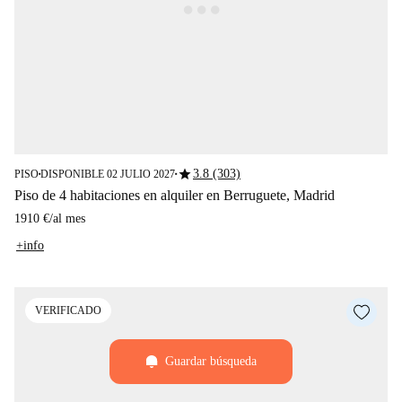
star
3.8 (303)
PISO
DISPONIBLE 02 JULIO 2027
■
■
Piso de 4 habitaciones en alquiler en Berruguete, Madrid
1910 €
/
al mes
+info
VERIFICADO
Guardar búsqueda