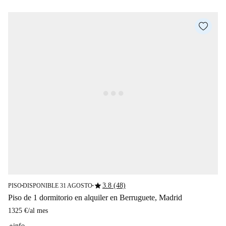
star
3.8 (48)
PISO
DISPONIBLE 31 AGOSTO
■
■
Piso de 1 dormitorio en alquiler en Berruguete, Madrid
1325 €
/
al mes
+info