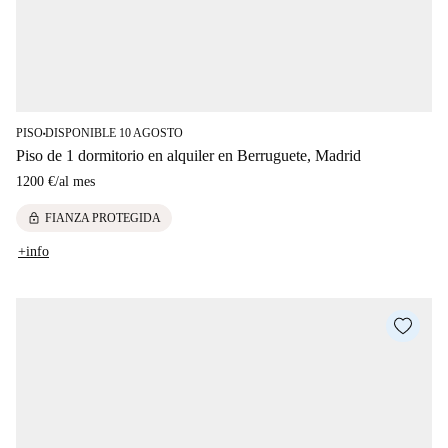
PISO
DISPONIBLE 10 AGOSTO
■
Piso de 1 dormitorio en alquiler en Berruguete, Madrid
1200 €
/
al mes
lock
FIANZA PROTEGIDA
+info