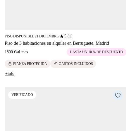
star
5 (1)
PISO
DISPONIBLE 21 DICIEMBRE
■
■
Piso de 3 habitaciones en alquiler en Berruguete, Madrid
1800 €
/
al mes
HASTA UN 10 % DE DESCUENTO
lock
euro
FIANZA PROTEGIDA
GASTOS INCLUIDOS
+info
VERIFICADO