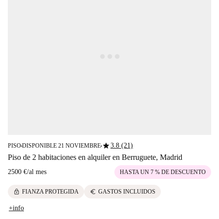
star
3.8 (21)
PISO
DISPONIBLE 21 NOVIEMBRE
■
■
Piso de 2 habitaciones en alquiler en Berruguete, Madrid
2500 €
/
al mes
HASTA UN 7 % DE DESCUENTO
lock
euro
FIANZA PROTEGIDA
GASTOS INCLUIDOS
+info