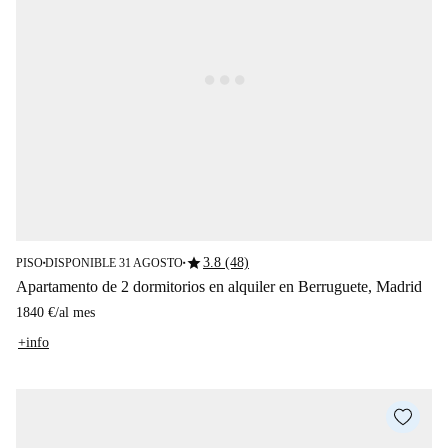
star
3.8 (48)
PISO
DISPONIBLE 31 AGOSTO
■
■
Apartamento de 2 dormitorios en alquiler en Berruguete, Madrid
1840 €
/
al mes
+info