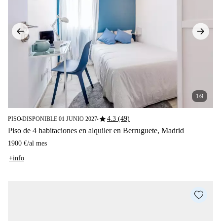
1/9
star
4.3 (49)
PISO
DISPONIBLE 01 JUNIO 2027
■
■
Piso de 4 habitaciones en alquiler en Berruguete, Madrid
1900 €
/
al mes
+info