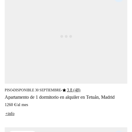
star
3.8 (48)
PISO
DISPONIBLE 30 SEPTIEMBRE
■
■
Apartamento de 1 dormitorio en alquiler en Tetuán, Madrid
1260 €
/
al mes
+info