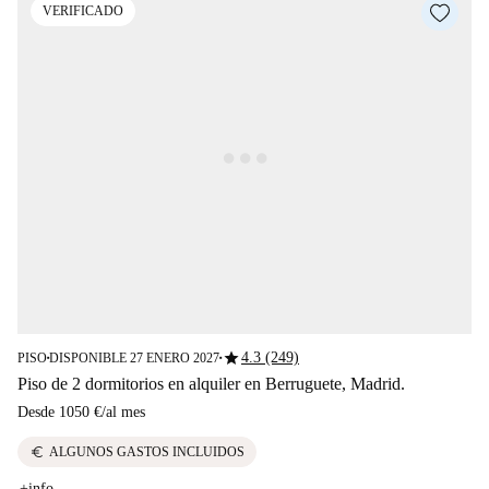
VERIFICADO
star
4.3 (249)
PISO
DISPONIBLE 27 ENERO 2027
■
■
Piso de 2 dormitorios en alquiler en Berruguete, Madrid.
Desde
1050 €
/
al mes
euro
ALGUNOS GASTOS INCLUIDOS
+info