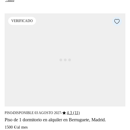
VERIFICADO
star
4.3 (11)
PISO
DISPONIBLE 03 AGOSTO 2027
■
■
Piso de 1 dormitorio en alquiler en Berruguete, Madrid.
1500 €
/
al mes