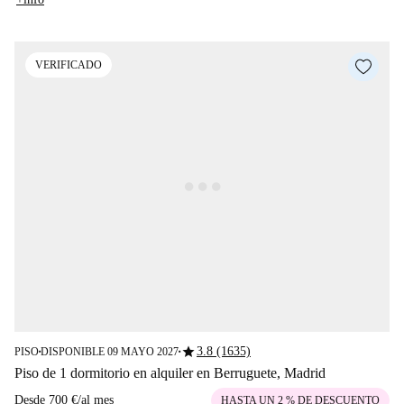
VERIFICADO
star
3.8 (1635)
PISO
DISPONIBLE 09 MAYO 2027
■
■
Piso de 1 dormitorio en alquiler en Berruguete, Madrid
Desde
700 €
/
al mes
HASTA UN 2 % DE DESCUENTO