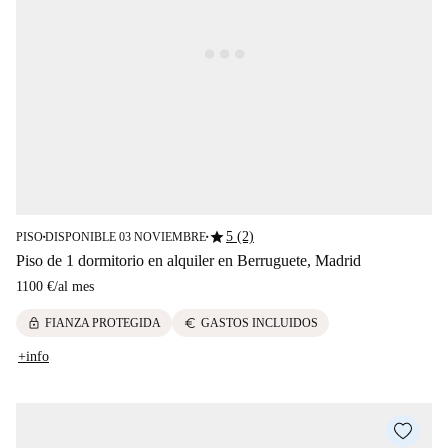
star
5 (2)
PISO
DISPONIBLE 03 NOVIEMBRE
■
■
Piso de 1 dormitorio en alquiler en Berruguete, Madrid
1100 €
/
al mes
lock
euro
FIANZA PROTEGIDA
GASTOS INCLUIDOS
+info