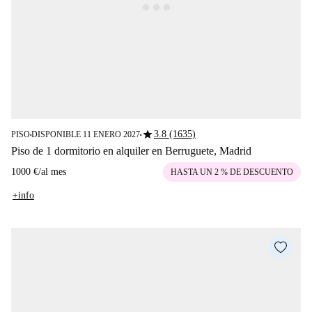
star
3.8 (1635)
PISO
DISPONIBLE 11 ENERO 2027
■
■
Piso de 1 dormitorio en alquiler en Berruguete, Madrid
1000 €
/
al mes
HASTA UN 2 % DE DESCUENTO
+info