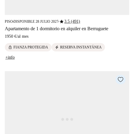
star
3.5 (491)
PISO
DISPONIBLE 28 JULIO 2027
■
■
Apartamento de 1 dormitorio en alquiler en Berruguete
1950 €
/
al mes
lock
electric_bolt
FIANZA PROTEGIDA
RESERVA INSTANTÁNEA
+info