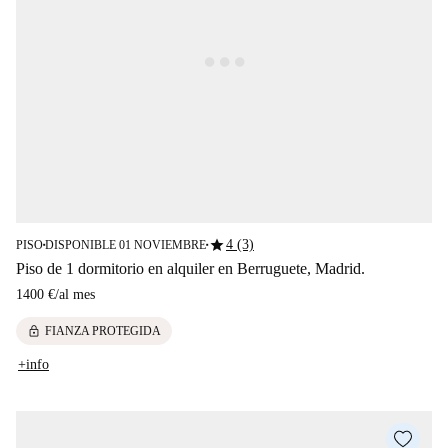
star
4 (3)
PISO
DISPONIBLE 01 NOVIEMBRE
■
■
Piso de 1 dormitorio en alquiler en Berruguete, Madrid.
1400 €
/
al mes
lock
FIANZA PROTEGIDA
+info