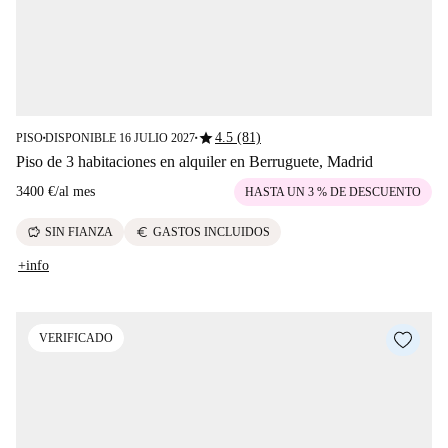
star
4.5 (81)
PISO
DISPONIBLE 16 JULIO 2027
■
■
Piso de 3 habitaciones en alquiler en Berruguete, Madrid
3400 €
/
al mes
HASTA UN 3 % DE DESCUENTO
savings
euro
SIN FIANZA
GASTOS INCLUIDOS
+info
VERIFICADO