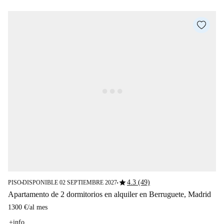
star
4.3 (49)
PISO
DISPONIBLE 02 SEPTIEMBRE 2027
■
■
Apartamento de 2 dormitorios en alquiler en Berruguete, Madrid
1300 €
/
al mes
+info