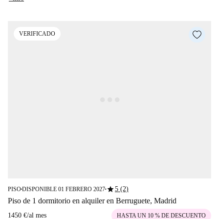
VERIFICADO
star
5 (2)
PISO
DISPONIBLE 01 FEBRERO 2027
■
■
Piso de 1 dormitorio en alquiler en Berruguete, Madrid
1450 €
/
al mes
HASTA UN 10 % DE DESCUENTO