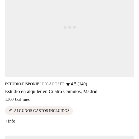
star
4.5 (140)
ESTUDIO
DISPONIBLE 08 AGOSTO
■
■
Estudio en alquiler en Cuatro Caminos, Madrid
1300 €
/
al mes
euro
ALGUNOS GASTOS INCLUIDOS
+info