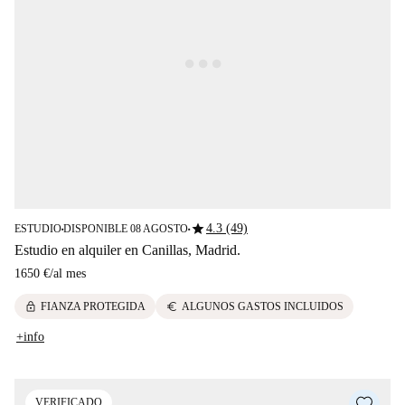
star
4.3 (49)
ESTUDIO
DISPONIBLE 08 AGOSTO
■
■
Estudio en alquiler en Canillas, Madrid.
1650 €
/
al mes
lock
euro
FIANZA PROTEGIDA
ALGUNOS GASTOS INCLUIDOS
+info
VERIFICADO