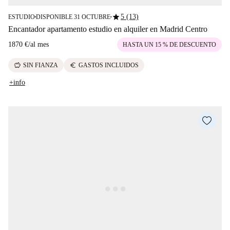
star
5 (13)
ESTUDIO
DISPONIBLE 31 OCTUBRE
■
■
Encantador apartamento estudio en alquiler en Madrid Centro
1870 €
/
al mes
HASTA UN 15 % DE DESCUENTO
savings
euro
SIN FIANZA
GASTOS INCLUIDOS
+info