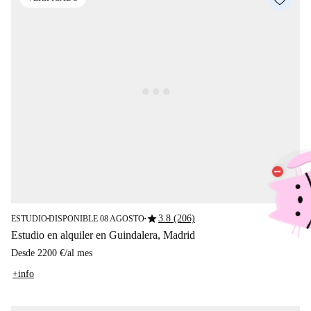
star
3.8 (206)
ESTUDIO
DISPONIBLE 08 AGOSTO
■
■
Estudio en alquiler en Guindalera, Madrid
Desde
2200 €
/
al mes
+info