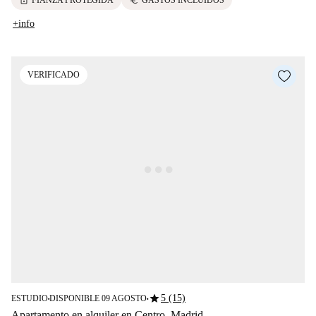
+info
VERIFICADO
star
5 (15)
ESTUDIO
DISPONIBLE 09 AGOSTO
■
■
Apartamento en alquiler en Centro, Madrid