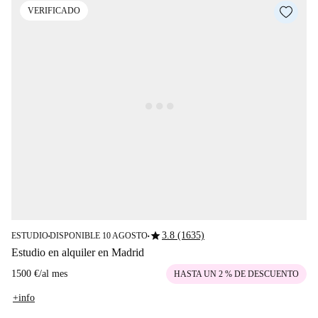
VERIFICADO
star
3.8 (1635)
ESTUDIO
DISPONIBLE 10 AGOSTO
■
■
Estudio en alquiler en Madrid
1500 €
/
al mes
HASTA UN 2 % DE DESCUENTO
+info