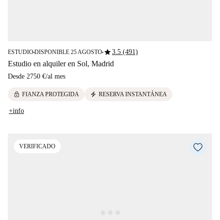
star
3.5 (491)
ESTUDIO
DISPONIBLE 25 AGOSTO
■
■
Estudio en alquiler en Sol, Madrid
Desde
2750 €
/
al mes
lock
electric_bolt
FIANZA PROTEGIDA
RESERVA INSTANTÁNEA
+info
VERIFICADO