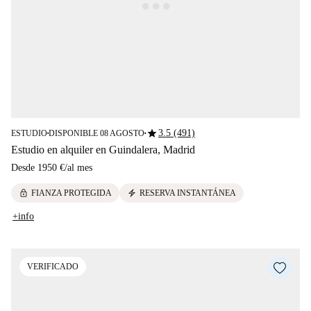
star
3.5 (491)
ESTUDIO
DISPONIBLE 08 AGOSTO
■
■
Estudio en alquiler en Guindalera, Madrid
Desde
1950 €
/
al mes
lock
electric_bolt
FIANZA PROTEGIDA
RESERVA INSTANTÁNEA
+info
VERIFICADO