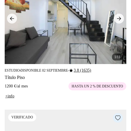
1/11
star
3.8 (1635)
ESTUDIO
DISPONIBLE 02 SEPTIEMBRE
■
■
Título Piso
1200 €
/
al mes
HASTA UN 2 % DE DESCUENTO
+info
VERIFICADO