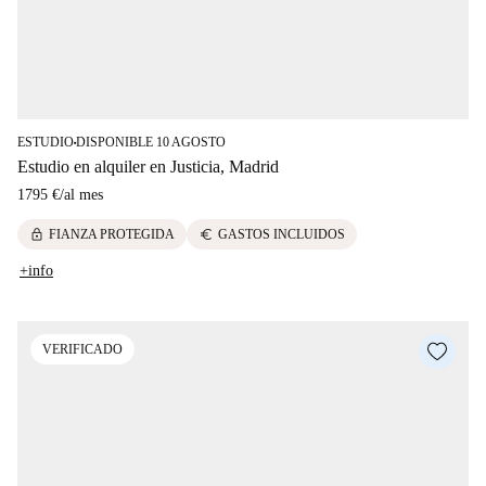
ESTUDIO
DISPONIBLE 10 AGOSTO
■
Estudio en alquiler en Justicia, Madrid
1795 €
/
al mes
lock
euro
FIANZA PROTEGIDA
GASTOS INCLUIDOS
+info
VERIFICADO