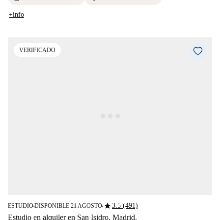
+info
VERIFICADO
star
3.5 (491)
ESTUDIO
DISPONIBLE 21 AGOSTO
■
■
Estudio en alquiler en San Isidro, Madrid.