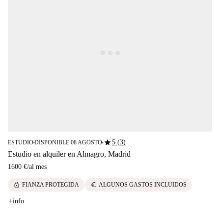
star
5 (3)
ESTUDIO
DISPONIBLE 08 AGOSTO
■
■
Estudio en alquiler en Almagro, Madrid
1600 €
/
al mes
lock
euro
FIANZA PROTEGIDA
ALGUNOS GASTOS INCLUIDOS
+info