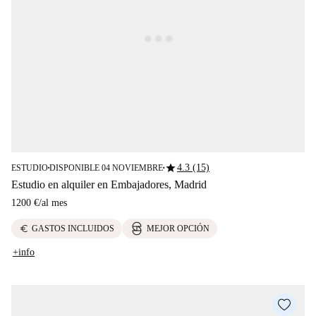
star
4.3 (15)
ESTUDIO
DISPONIBLE 04 NOVIEMBRE
■
■
Estudio en alquiler en Embajadores, Madrid
1200 €
/
al mes
euro
GASTOS INCLUIDOS
MEJOR OPCIÓN
+info