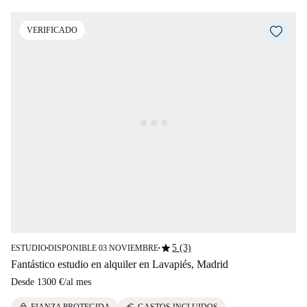
VERIFICADO
star
5 (3)
ESTUDIO
DISPONIBLE 03 NOVIEMBRE
■
■
Fantástico estudio en alquiler en Lavapiés, Madrid
Desde
1300 €
/
al mes
lock
euro
FIANZA PROTEGIDA
GASTOS INCLUIDOS