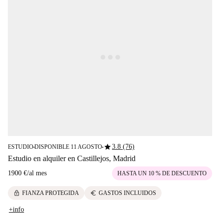
star
3.8 (76)
ESTUDIO
DISPONIBLE 11 AGOSTO
■
■
Estudio en alquiler en Castillejos, Madrid
1900 €
/
al mes
HASTA UN 10 % DE DESCUENTO
lock
euro
FIANZA PROTEGIDA
GASTOS INCLUIDOS
+info