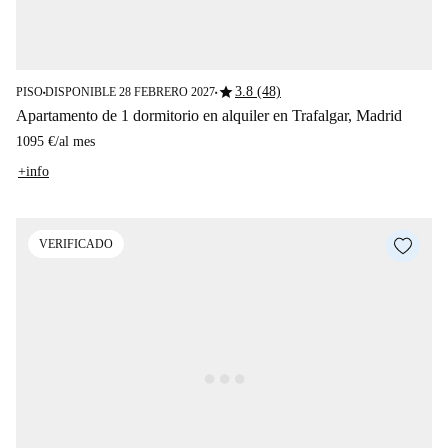
star
3.8 (48)
PISO
DISPONIBLE 28 FEBRERO 2027
■
■
Apartamento de 1 dormitorio en alquiler en Trafalgar, Madrid
1095 €
/
al mes
+info
VERIFICADO