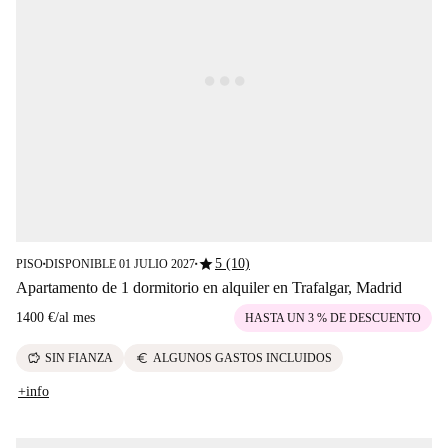
star
5 (10)
PISO
DISPONIBLE 01 JULIO 2027
■
■
Apartamento de 1 dormitorio en alquiler en Trafalgar, Madrid
1400 €
/
al mes
HASTA UN 3 % DE DESCUENTO
savings
euro
SIN FIANZA
ALGUNOS GASTOS INCLUIDOS
+info