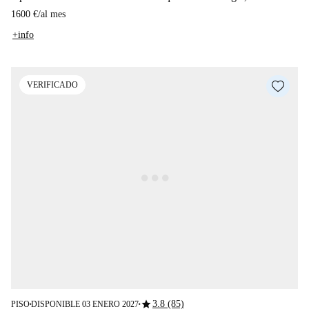
1600 €
/
al mes
+info
VERIFICADO
star
3.8 (85)
PISO
DISPONIBLE 03 ENERO 2027
■
■