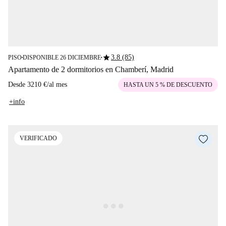
star
3.8 (85)
PISO
DISPONIBLE 26 DICIEMBRE
■
■
Apartamento de 2 dormitorios en Chamberí, Madrid
Desde
3210 €
/
al mes
HASTA UN 5 % DE DESCUENTO
+info
VERIFICADO