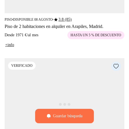
star
3.8 (85)
PISO
DISPONIBLE 08 AGOSTO
■
■
Piso de 2 habitaciones en alquiler en Arapiles, Madrid.
Desde
1971 €
/
al mes
HASTA UN 5 % DE DESCUENTO
+info
VERIFICADO
Guardar búsqueda