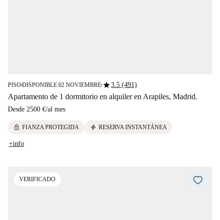
star
3.5 (491)
PISO
DISPONIBLE 02 NOVIEMBRE
■
■
Apartamento de 1 dormitorio en alquiler en Arapiles, Madrid.
Desde
2500 €
/
al mes
lock
electric_bolt
FIANZA PROTEGIDA
RESERVA INSTANTÁNEA
+info
VERIFICADO