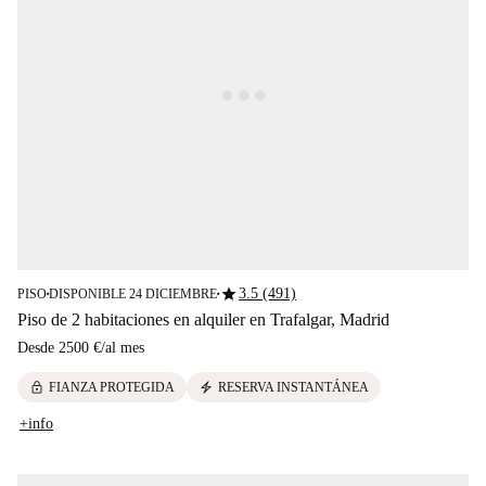
star
3.5 (491)
PISO
DISPONIBLE 24 DICIEMBRE
■
■
Piso de 2 habitaciones en alquiler en Trafalgar, Madrid
Desde
2500 €
/
al mes
lock
electric_bolt
FIANZA PROTEGIDA
RESERVA INSTANTÁNEA
+info