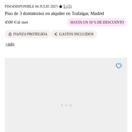
star
5 (1)
PISO
DISPONIBLE 04 JULIO 2027
■
■
Piso de 3 dormitorios en alquiler en Trafalgar, Madrid
4500 €
/
al mes
HASTA UN 10 % DE DESCUENTO
lock
euro
FIANZA PROTEGIDA
GASTOS INCLUIDOS
+info