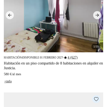
1/19
star
4 (627)
HABITACIÓN
DISPONIBLE 01 FEBRERO 2027
■
■
Habitación en un piso compartido de 8 habitaciones en alquiler en
Justicia.
580 €
/
al mes
+info