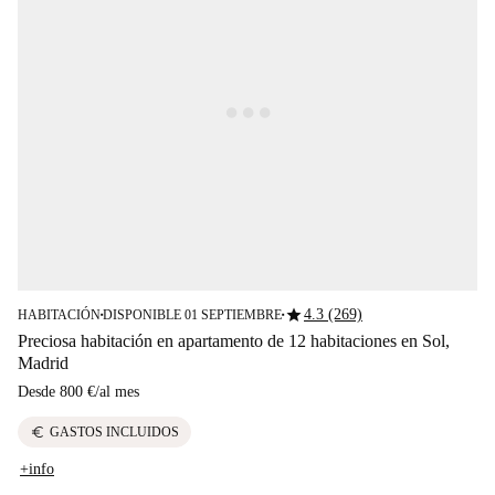
star
4.3 (269)
HABITACIÓN
DISPONIBLE 01 SEPTIEMBRE
■
■
Preciosa habitación en apartamento de 12 habitaciones en Sol,
Madrid
Desde
800 €
/
al mes
euro
GASTOS INCLUIDOS
+info