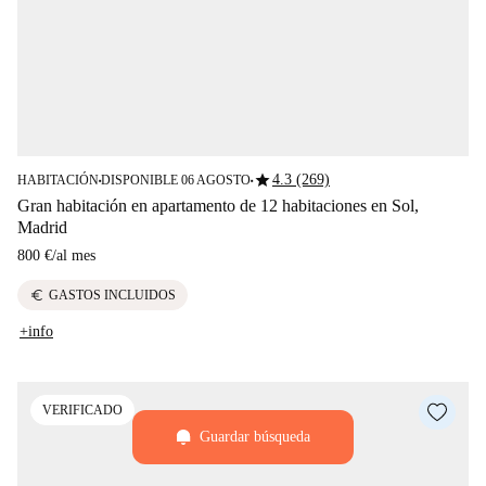
star
4.3 (269)
HABITACIÓN
DISPONIBLE 06 AGOSTO
■
■
Gran habitación en apartamento de 12 habitaciones en Sol,
Madrid
800 €
/
al mes
euro
GASTOS INCLUIDOS
+info
VERIFICADO
Guardar búsqueda