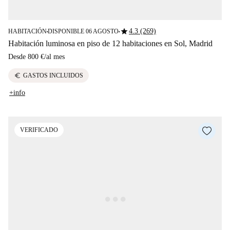
star
4.3 (269)
HABITACIÓN
DISPONIBLE 06 AGOSTO
■
■
Habitación luminosa en piso de 12 habitaciones en Sol, Madrid
Desde
800 €
/
al mes
euro
GASTOS INCLUIDOS
+info
VERIFICADO