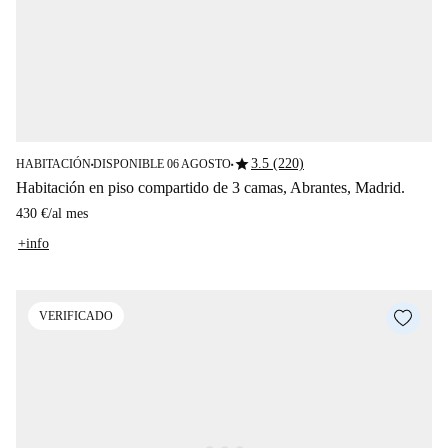
star
3.5 (220)
HABITACIÓN
DISPONIBLE 06 AGOSTO
■
■
Habitación en piso compartido de 3 camas, Abrantes, Madrid.
430 €
/
al mes
+info
VERIFICADO