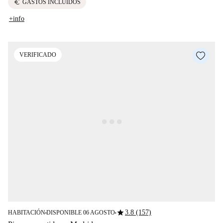
euro
GASTOS INCLUIDOS
+info
VERIFICADO
star
3.8 (157)
HABITACIÓN
DISPONIBLE 06 AGOSTO
■
■