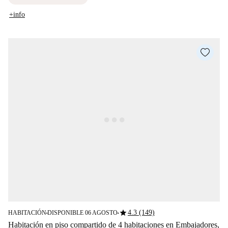
+info
star
4.3 (149)
HABITACIÓN
DISPONIBLE 06 AGOSTO
■
■
Habitación en piso compartido de 4 habitaciones en Embajadores,