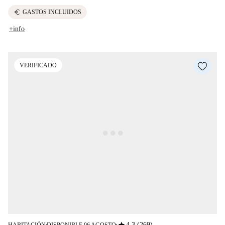
euro
GASTOS INCLUIDOS
+info
VERIFICADO
star
4.3 (269)
HABITACIÓN
DISPONIBLE 06 AGOSTO
■
■