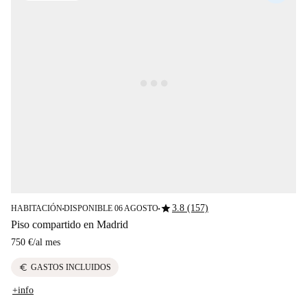
star
3.8 (157)
HABITACIÓN
DISPONIBLE 06 AGOSTO
■
■
Piso compartido en Madrid
750 €
/
al mes
euro
GASTOS INCLUIDOS
+info