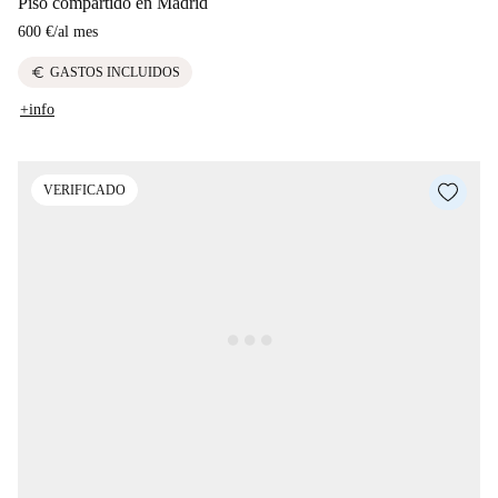
Piso compartido en Madrid
600 €
/
al mes
euro
GASTOS INCLUIDOS
+info
VERIFICADO