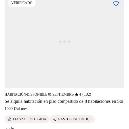
VERIFICADO
star
4 (102)
HABITACIÓN
DISPONIBLE 01 SEPTIEMBRE
■
■
Se alquila habitación en piso compartido de 8 habitaciones en Sol
1000 €
/
al mes
lock
euro
FIANZA PROTEGIDA
GASTOS INCLUIDOS
+info