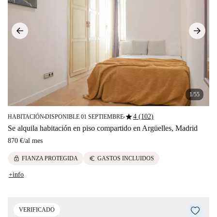
1/55
star
4 (102)
HABITACIÓN
DISPONIBLE 01 SEPTIEMBRE
■
■
Se alquila habitación en piso compartido en Argüelles, Madrid
870 €
/
al mes
lock
euro
FIANZA PROTEGIDA
GASTOS INCLUIDOS
+info
VERIFICADO