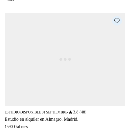
star
3.8 (48)
ESTUDIO
DISPONIBLE 01 SEPTIEMBRE
■
■
Estudio en alquiler en Almagro, Madrid.
1590 €
/
al mes