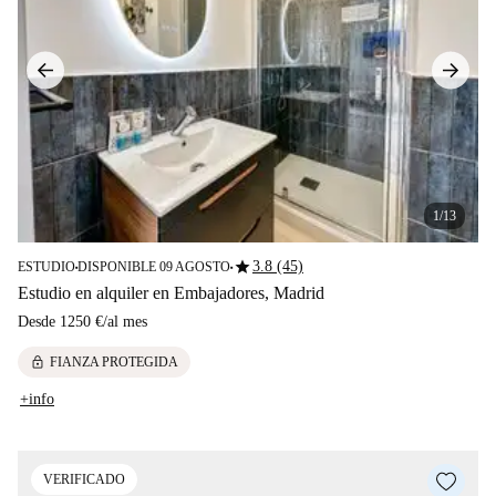
1/13
star
3.8 (45)
ESTUDIO
DISPONIBLE 09 AGOSTO
■
■
Estudio en alquiler en Embajadores, Madrid
Desde
1250 €
/
al mes
lock
FIANZA PROTEGIDA
+info
VERIFICADO