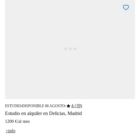
star
4 (39)
ESTUDIO
DISPONIBLE 06 AGOSTO
■
■
Estudio en alquiler en Delicias, Madrid
1200 €
/
al mes
+info