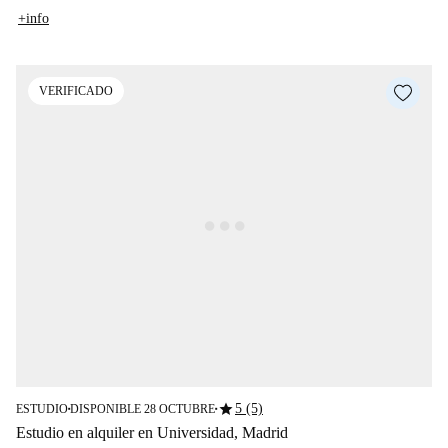
+info
VERIFICADO
star
5 (5)
ESTUDIO
DISPONIBLE 28 OCTUBRE
■
■
Estudio en alquiler en Universidad, Madrid