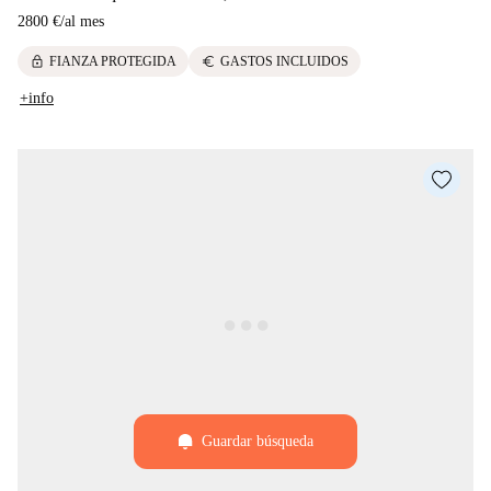
2800 €
/
al mes
lock
euro
FIANZA PROTEGIDA
GASTOS INCLUIDOS
+info
Guardar búsqueda