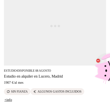
ESTUDIO
DISPONIBLE 08 AGOSTO
■
Estudio en alquiler en Lucero, Madrid
1907 €
/
al mes
savings
euro
SIN FIANZA
ALGUNOS GASTOS INCLUIDOS
+info