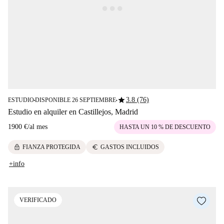
star
3.8 (76)
ESTUDIO
DISPONIBLE 26 SEPTIEMBRE
■
■
Estudio en alquiler en Castillejos, Madrid
1900 €
/
al mes
HASTA UN 10 % DE DESCUENTO
lock
euro
FIANZA PROTEGIDA
GASTOS INCLUIDOS
+info
VERIFICADO