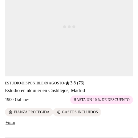
star
3.8 (76)
ESTUDIO
DISPONIBLE 09 AGOSTO
■
■
Estudio en alquiler en Castillejos, Madrid
1900 €
/
al mes
HASTA UN 10 % DE DESCUENTO
lock
euro
FIANZA PROTEGIDA
GASTOS INCLUIDOS
+info