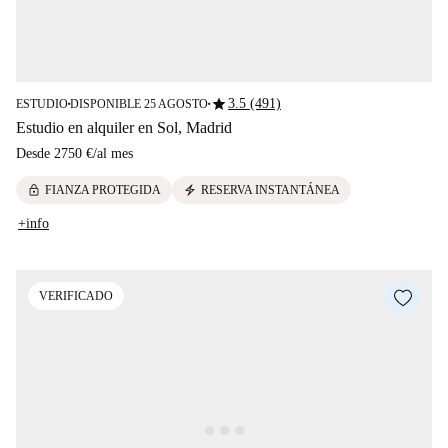
star
3.5 (491)
ESTUDIO
DISPONIBLE 25 AGOSTO
■
■
Estudio en alquiler en Sol, Madrid
Desde
2750 €
/
al mes
lock
electric_bolt
FIANZA PROTEGIDA
RESERVA INSTANTÁNEA
+info
VERIFICADO