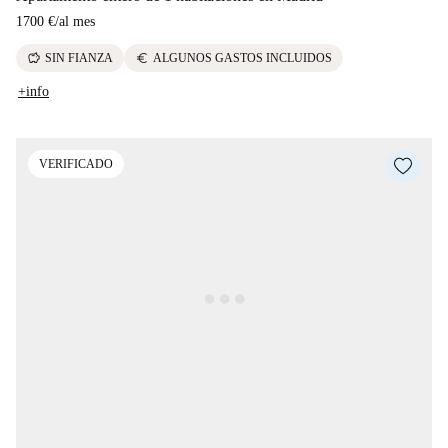
1700 €
/
al mes
savings
euro
SIN FIANZA
ALGUNOS GASTOS INCLUIDOS
+info
VERIFICADO