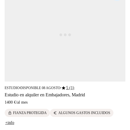
star
5 (1)
ESTUDIO
DISPONIBLE 08 AGOSTO
■
■
Estudio en alquiler en Embajadores, Madrid
1400 €
/
al mes
lock
euro
FIANZA PROTEGIDA
ALGUNOS GASTOS INCLUIDOS
+info