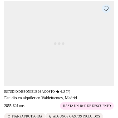
star
4.3 (7)
ESTUDIO
DISPONIBLE 08 AGOSTO
■
■
Estudio en alquiler en Valdefuentes, Madrid
2855 €
/
al mes
HASTA UN 10 % DE DESCUENTO
lock
euro
FIANZA PROTEGIDA
ALGUNOS GASTOS INCLUIDOS