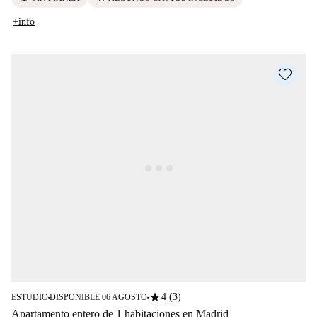
+info
star
4 (3)
ESTUDIO
DISPONIBLE 06 AGOSTO
■
■
Apartamento entero de 1 habitaciones en Madrid