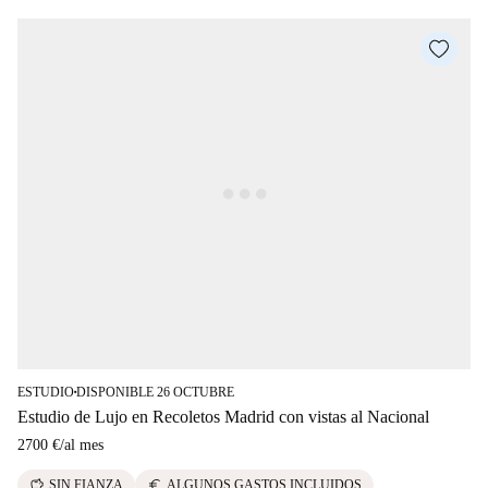
ESTUDIO
DISPONIBLE 26 OCTUBRE
■
Estudio de Lujo en Recoletos Madrid con vistas al Nacional
2700 €
/
al mes
savings
euro
SIN FIANZA
ALGUNOS GASTOS INCLUIDOS