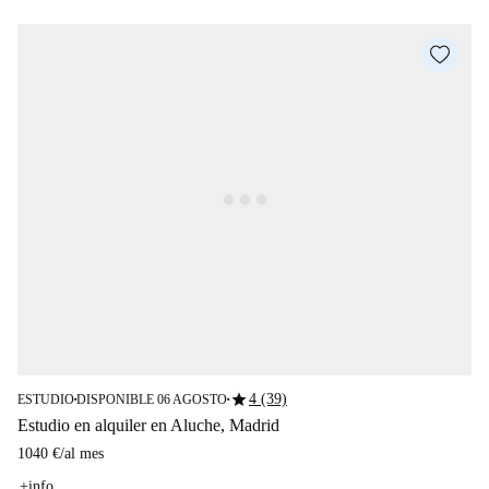
star
4 (39)
ESTUDIO
DISPONIBLE 06 AGOSTO
■
■
Estudio en alquiler en Aluche, Madrid
1040 €
/
al mes
+info