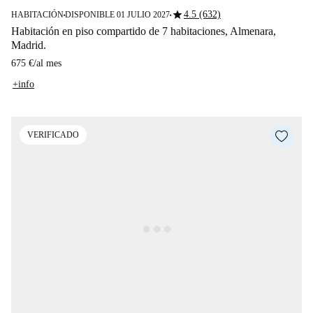
star
4.5 (632)
HABITACIÓN
DISPONIBLE 01 JULIO 2027
■
■
Habitación en piso compartido de 7 habitaciones, Almenara,
Madrid.
675 €
/
al mes
+info
VERIFICADO