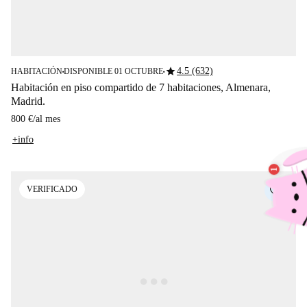
star
4.5 (632)
HABITACIÓN
DISPONIBLE 01 OCTUBRE
■
■
Habitación en piso compartido de 7 habitaciones, Almenara,
Madrid.
800 €
/
al mes
+info
VERIFICADO