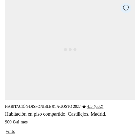
star
4.5 (632)
HABITACIÓN
DISPONIBLE 01 AGOSTO 2027
■
■
Habitación en piso compartido, Castillejos, Madrid.
900 €
/
al mes
+info