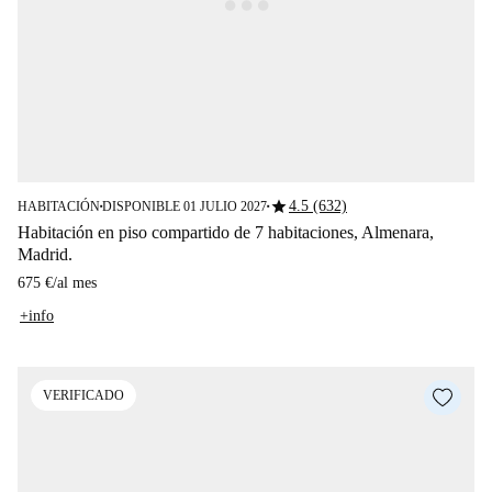
star
4.5 (632)
HABITACIÓN
DISPONIBLE 01 JULIO 2027
■
■
Habitación en piso compartido de 7 habitaciones, Almenara,
Madrid.
675 €
/
al mes
+info
VERIFICADO