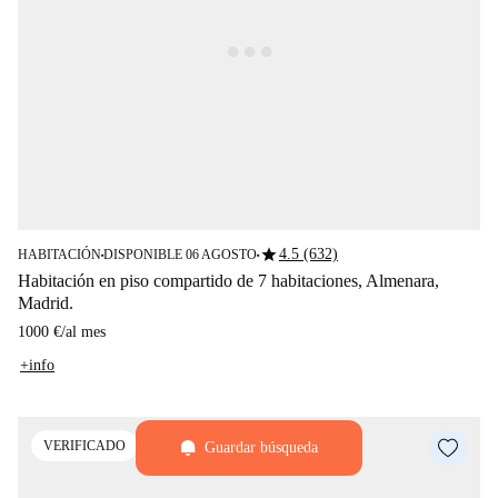
star
4.5 (632)
HABITACIÓN
DISPONIBLE 06 AGOSTO
■
■
Habitación en piso compartido de 7 habitaciones, Almenara,
Madrid.
1000 €
/
al mes
+info
VERIFICADO
Guardar búsqueda