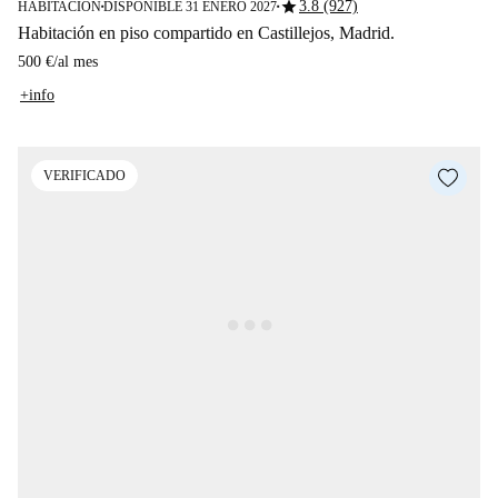
star
3.8 (927)
HABITACIÓN
DISPONIBLE 31 ENERO 2027
■
■
Habitación en piso compartido en Castillejos, Madrid.
500 €
/
al mes
+info
VERIFICADO