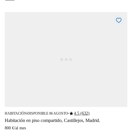
star
4.5 (632)
HABITACIÓN
DISPONIBLE 06 AGOSTO
■
■
Habitación en piso compartido, Castillejos, Madrid.
800 €
/
al mes