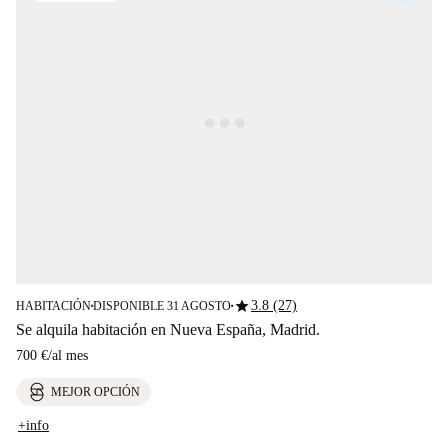
star
3.8 (27)
HABITACIÓN
DISPONIBLE 31 AGOSTO
■
■
Se alquila habitación en Nueva España, Madrid.
700 €
/
al mes
MEJOR OPCIÓN
+info