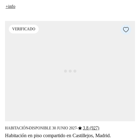
+info
VERIFICADO
star
3.8 (927)
HABITACIÓN
DISPONIBLE 30 JUNIO 2027
■
■
Habitación en piso compartido en Castillejos, Madrid.