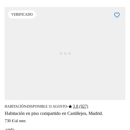
VERIFICADO
star
3.8 (927)
HABITACIÓN
DISPONIBLE 31 AGOSTO
■
■
Habitación en piso compartido en Castillejos, Madrid.
730 €
/
al mes
+info