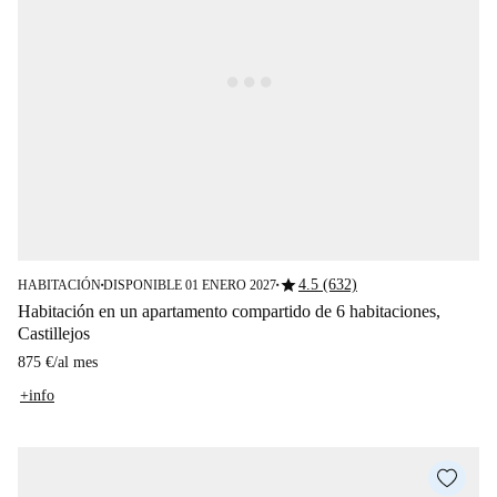
star
4.5 (632)
HABITACIÓN
DISPONIBLE 01 ENERO 2027
■
■
Habitación en un apartamento compartido de 6 habitaciones,
Castillejos
875 €
/
al mes
+info