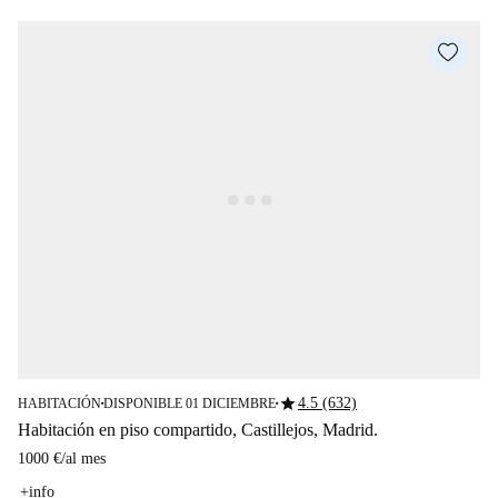
star
4.5 (632)
HABITACIÓN
DISPONIBLE 01 DICIEMBRE
■
■
Habitación en piso compartido, Castillejos, Madrid.
1000 €
/
al mes
+info