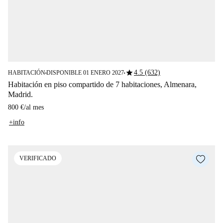
star
4.5 (632)
HABITACIÓN
DISPONIBLE 01 ENERO 2027
■
■
Habitación en piso compartido de 7 habitaciones, Almenara,
Madrid.
800 €
/
al mes
+info
VERIFICADO