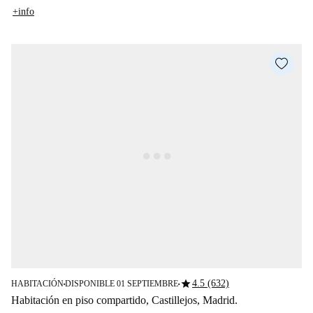
+info
star
4.5 (632)
HABITACIÓN
DISPONIBLE 01 SEPTIEMBRE
■
■
Habitación en piso compartido, Castillejos, Madrid.