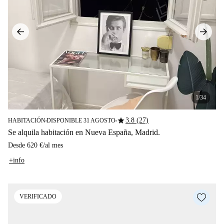
1/34
star
3.8 (27)
HABITACIÓN
DISPONIBLE 31 AGOSTO
■
■
Se alquila habitación en Nueva España, Madrid.
Desde
620 €
/
al mes
+info
VERIFICADO