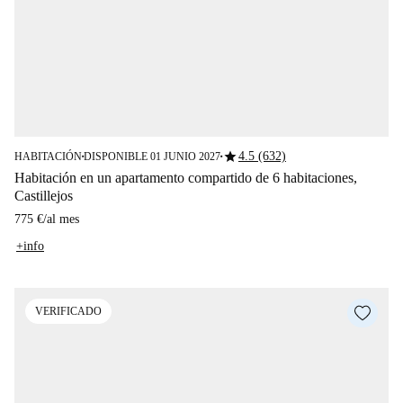
star
4.5 (632)
HABITACIÓN
DISPONIBLE 01 JUNIO 2027
■
■
Habitación en un apartamento compartido de 6 habitaciones,
Castillejos
775 €
/
al mes
+info
VERIFICADO