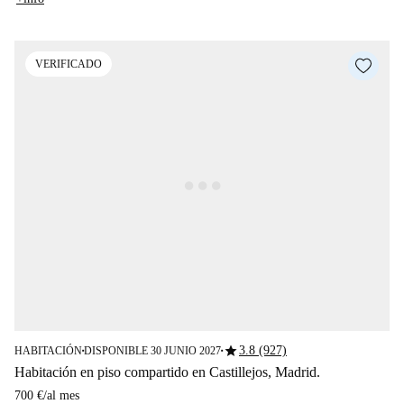
VERIFICADO
star
3.8 (927)
HABITACIÓN
DISPONIBLE 30 JUNIO 2027
■
■
Habitación en piso compartido en Castillejos, Madrid.
700 €
/
al mes