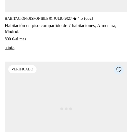
star
4.5 (632)
HABITACIÓN
DISPONIBLE 01 JULIO 2027
■
■
Habitación en piso compartido de 7 habitaciones, Almenara,
Madrid.
800 €
/
al mes
+info
VERIFICADO