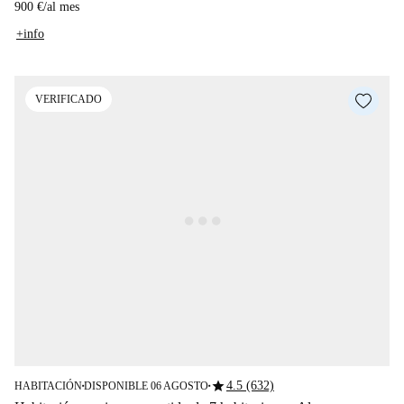
900 €
/
al mes
+info
VERIFICADO
star
4.5 (632)
HABITACIÓN
DISPONIBLE 06 AGOSTO
■
■