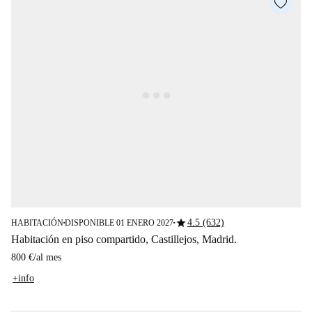
star
4.5 (632)
HABITACIÓN
DISPONIBLE 01 ENERO 2027
■
■
Habitación en piso compartido, Castillejos, Madrid.
800 €
/
al mes
+info