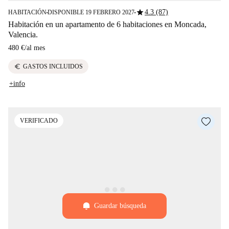
star
4.3 (87)
HABITACIÓN
DISPONIBLE 19 FEBRERO 2027
■
■
Habitación en un apartamento de 6 habitaciones en Moncada,
Valencia.
480 €
/
al mes
euro
GASTOS INCLUIDOS
+info
VERIFICADO
Guardar búsqueda