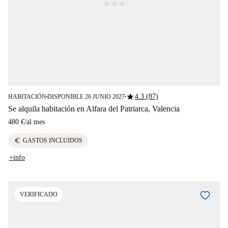
star
4.3 (87)
HABITACIÓN
DISPONIBLE 26 JUNIO 2027
■
■
Se alquila habitación en Alfara del Patriarca, Valencia
480 €
/
al mes
euro
GASTOS INCLUIDOS
+info
VERIFICADO