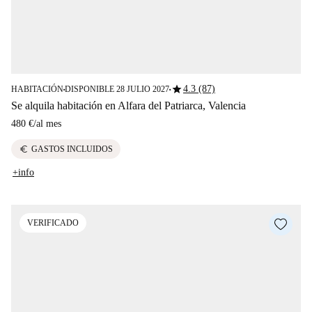
star
4.3 (87)
HABITACIÓN
DISPONIBLE 28 JULIO 2027
■
■
Se alquila habitación en Alfara del Patriarca, Valencia
480 €
/
al mes
euro
GASTOS INCLUIDOS
+info
VERIFICADO