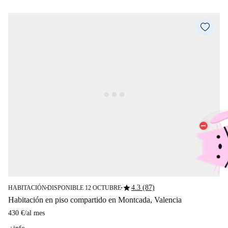
star
4.3 (87)
HABITACIÓN
DISPONIBLE 12 OCTUBRE
■
■
Habitación en piso compartido en Montcada, Valencia
430 €
/
al mes