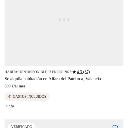
star
4.3 (87)
HABITACIÓN
DISPONIBLE 05 ENERO 2027
■
■
Se alquila habitación en Alfara del Patriarca, Valencia
590 €
/
al mes
euro
GASTOS INCLUIDOS
+info
VERIFICADO