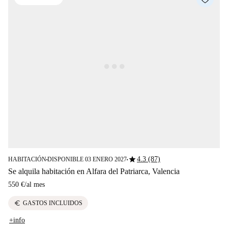
star
4.3 (87)
HABITACIÓN
DISPONIBLE 03 ENERO 2027
■
■
Se alquila habitación en Alfara del Patriarca, Valencia
550 €
/
al mes
euro
GASTOS INCLUIDOS
+info