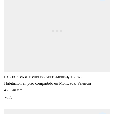
star
4.3 (87)
HABITACIÓN
DISPONIBLE 04 SEPTIEMBRE
■
■
Habitación en piso compartido en Montcada, Valencia
430 €
/
al mes
+info