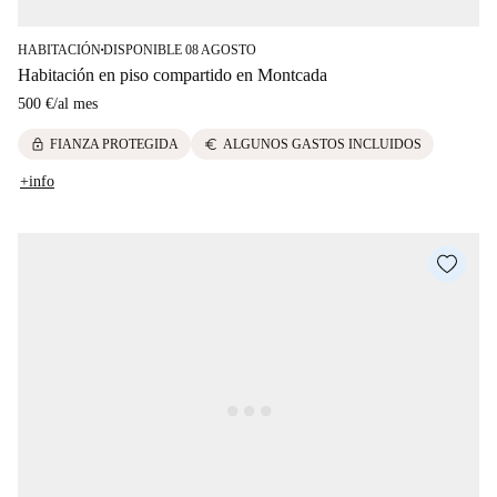
HABITACIÓN
DISPONIBLE 08 AGOSTO
■
Habitación en piso compartido en Montcada
500 €
/
al mes
lock
euro
FIANZA PROTEGIDA
ALGUNOS GASTOS INCLUIDOS
+info