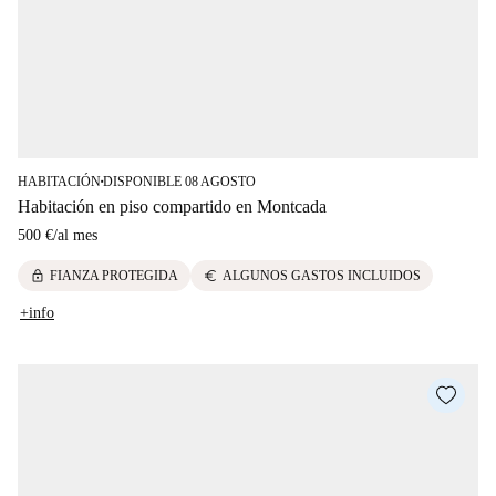
HABITACIÓN
DISPONIBLE 08 AGOSTO
■
Habitación en piso compartido en Montcada
500 €
/
al mes
lock
euro
FIANZA PROTEGIDA
ALGUNOS GASTOS INCLUIDOS
+info