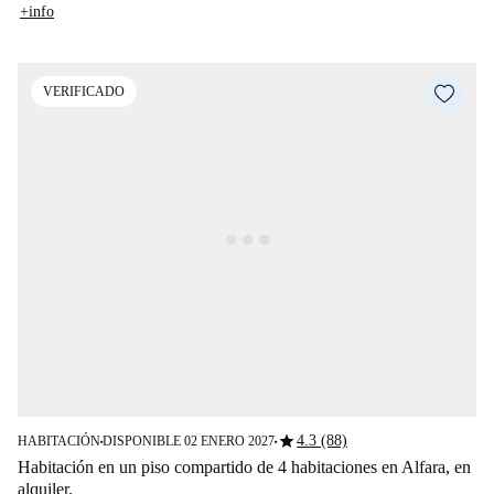
+info
VERIFICADO
star
4.3 (88)
HABITACIÓN
DISPONIBLE 02 ENERO 2027
■
■
Habitación en un piso compartido de 4 habitaciones en Alfara, en
alquiler.