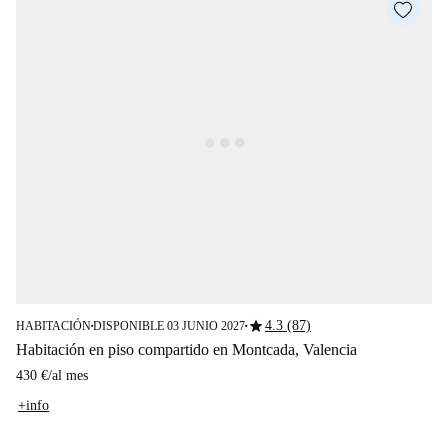
star
4.3 (87)
HABITACIÓN
DISPONIBLE 03 JUNIO 2027
■
■
Habitación en piso compartido en Montcada, Valencia
430 €
/
al mes
+info