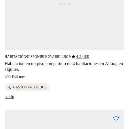
star
4.3 (88)
HABITACIÓN
DISPONIBLE 25 ABRIL 2027
■
■
Habitación en un piso compartido de 4 habitaciones en Alfara, en
alquiler.
499 €
/
al mes
euro
GASTOS INCLUIDOS
+info