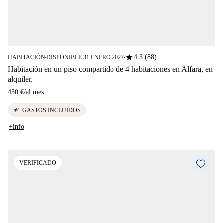
star
4.3 (88)
HABITACIÓN
DISPONIBLE 31 ENERO 2027
■
■
Habitación en un piso compartido de 4 habitaciones en Alfara, en
alquiler.
430 €
/
al mes
euro
GASTOS INCLUIDOS
+info
VERIFICADO