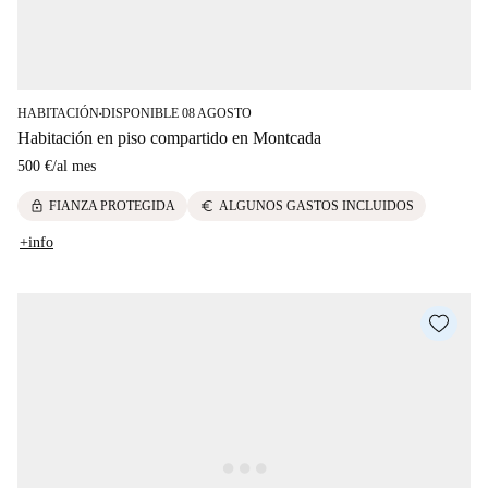
HABITACIÓN
DISPONIBLE 08 AGOSTO
■
Habitación en piso compartido en Montcada
500 €
/
al mes
lock
euro
FIANZA PROTEGIDA
ALGUNOS GASTOS INCLUIDOS
+info