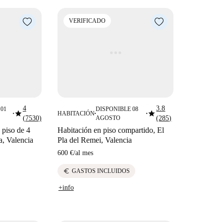
VERIFICADO
4
3.8
01
DISPONIBLE 08
star
star
HABITACIÓN
■
■
■
(7530)
AGOSTO
(285)
 piso de 4
Habitación en piso compartido, El
a, Valencia
Pla del Remei, Valencia
600 €
/
al mes
euro
GASTOS INCLUIDOS
+info