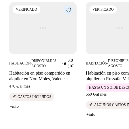
VERIFICADO
VERIFICADO
3.8
DISPONIBLE 08
DISPONIBLE 
star
HABITACIÓN
HABITACIÓN
■
■
■
AGOSTO
(16)
AGOSTO
Habitación en piso compartido en
Habitación en piso com
alquiler en Nou Moles, Valencia
alquiler en Russafa, Va
470 €
/
al mes
HASTA UN 5 % DE DES
560 €
/
al mes
euro
GASTOS INCLUIDOS
euro
ALGUNOS GASTOS I
+info
+info