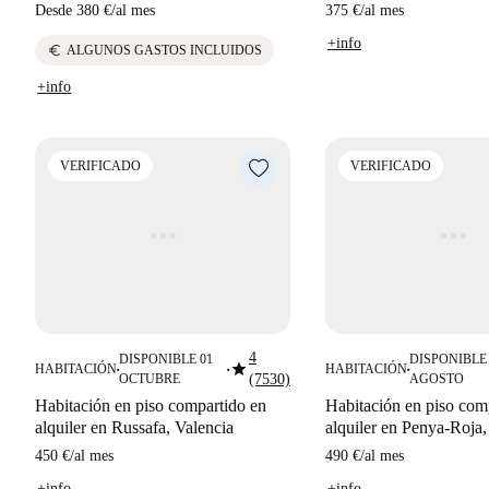
Desde
380 €
/
al mes
375 €
/
al mes
+info
euro
ALGUNOS GASTOS INCLUIDOS
+info
VERIFICADO
VERIFICADO
4
DISPONIBLE 01
DISPONIBLE 
star
HABITACIÓN
HABITACIÓN
■
■
■
OCTUBRE
(7530)
AGOSTO
Habitación en piso compartido en
Habitación en piso com
alquiler en Russafa, Valencia
alquiler en Penya-Roja,
450 €
/
al mes
490 €
/
al mes
+info
+info