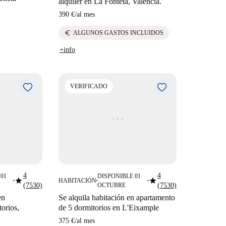
alquiler en La Fonteta, Valencia.
390 €
/
al mes
euro
ALGUNOS GASTOS INCLUIDOS
+info
VERIFICADO
4
4
01
DISPONIBLE 01
star
star
HABITACIÓN
■
■
■
(7530)
OCTUBRE
(7530)
en
Se alquila habitación en apartamento
orios,
de 5 dormitorios en L'Eixample
375 €
/
al mes