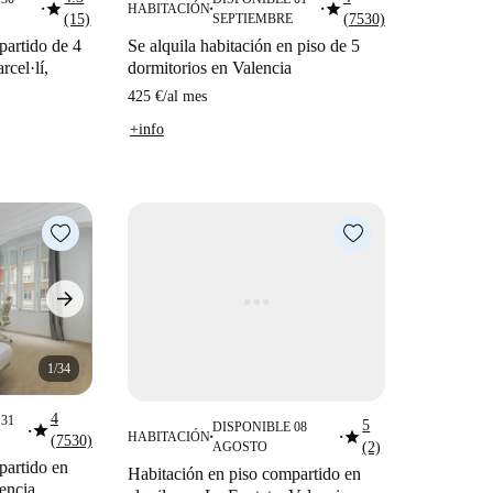
star
star
HABITACIÓN
■
■
■
(15)
SEPTIEMBRE
(7530)
partido de 4
Se alquila habitación en piso de 5
rcel·lí,
dormitorios en Valencia
425 €
/
al mes
+info
1/34
4
31
5
star
DISPONIBLE 08
star
■
HABITACIÓN
(7530)
■
■
AGOSTO
(2)
partido en
Habitación en piso compartido en
lencia