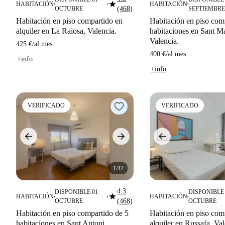
star
HABITACIÓN
HABITACIÓN
■
■
■
OCTUBRE
(468)
SEPTIEMBRE
Habitación en piso compartido en
Habitación en piso com
alquiler en La Raiosa, Valencia.
habitaciones en Sant Ma
Valencia.
425 €
/
al mes
400 €
/
al mes
+info
+info
VERIFICADO
VERIFICADO
1/42
4.3
DISPONIBLE 01
DISPONIBLE 
star
HABITACIÓN
HABITACIÓN
■
■
■
OCTUBRE
(468)
OCTUBRE
Habitación en piso compartido de 5
Habitación en piso com
habitaciones en Sant Antoni,
alquiler en Russafa, Va