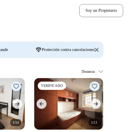
Soy un Propietario
diamond
raude
Protección contra cancelaciones
VERIFICADO
1/14
1/13