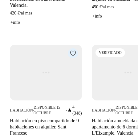
Valencia.
450 €
/
al mes
420 €
/
al mes
+info
+info
VERIFICADO
4
DISPONIBLE 15
DISPONIBLE 
star
HABITACIÓN
HABITACIÓN
■
■
■
OCTUBRE
(348)
OCTUBRE
Habitación en piso compartido de 9
Habitación amueblada 
habitaciones en alquiler, Sant
apartamento de 6 dormit
Francesc
L'Eixample, Valencia