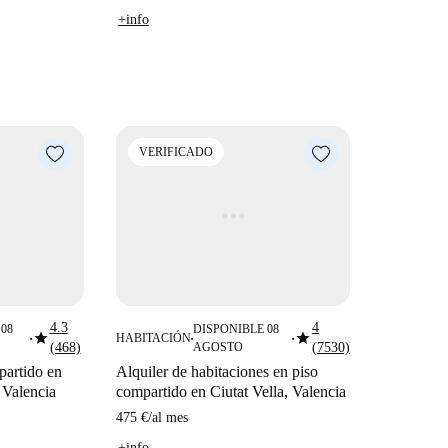
+info
VERIFICADO
4.3
4
08
DISPONIBLE 08
star
star
HABITACIÓN
■
■
■
(468)
AGOSTO
(7530)
partido en
Alquiler de habitaciones en piso
 Valencia
compartido en Ciutat Vella, Valencia
475 €
/
al mes
+info