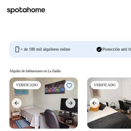
mobile
check_circle
+ de 180 mil alquileres online
Protección anti f
Alquiler de habitaciones en La Zaidía
VERIFICADO
VERIFICADO
1/26