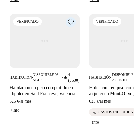
VERIFICADO
VERIFICADO
4
DISPONIBLE 08
DISPONIBLE 
star
HABITACIÓN
HABITACIÓN
■
■
■
AGOSTO
(7530)
AGOSTO
Habitación en piso compartido en
Habitación en piso com
alquiler en Sant Francesc, Valencia
alquiler en Mont-Olivet
525 €
/
al mes
625 €
/
al mes
+info
euro
GASTOS INCLUIDOS
+info