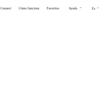
keyboard_arrow_down
keyboard_arrow_down
Connect
Cómo funciona
Favoritos
Ayuda
Es