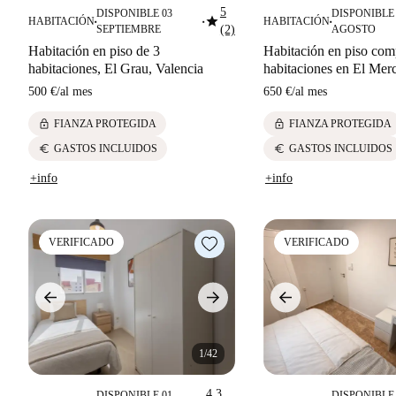
5
DISPONIBLE 03
DISPONIBLE 
star
HABITACIÓN
HABITACIÓN
■
■
■
SEPTIEMBRE
(2)
AGOSTO
Habitación en piso de 3
Habitación en piso com
habitaciones, El Grau, Valencia
habitaciones en El Merc
500 €
/
al mes
650 €
/
al mes
lock
lock
FIANZA PROTEGIDA
FIANZA PROTEGIDA
euro
euro
GASTOS INCLUIDOS
GASTOS INCLUIDOS
+info
+info
VERIFICADO
VERIFICADO
1/42
4.3
DISPONIBLE 01
DISPONIBLE 