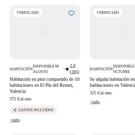
VERIFICADO
VERIFICADO
3.8
DISPONIBLE 08
DISPONIBLE 
star
HABITACIÓN
HABITACIÓN
■
■
■
AGOSTO
(285)
OCTUBRE
Habitación en piso compartido de 10
Se alquila habitación en
habitaciones en El Pla del Remei,
habitaciones en Valenci
Valencia
325 €
/
al mes
575 €
/
al mes
+info
euro
GASTOS INCLUIDOS
+info