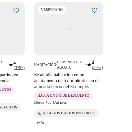
VERIFICADO
4
4
31
DISPONIBLE 08
star
star
HABITACIÓN
■
■
■
(3797)
AGOSTO
(3797)
partido en
Se alquila habitación en un
lencia
apartamento de 5 dormitorios en el
animado barrio del Eixample.
CUENTO
HASTA UN 5 % DE DESCUENTO
Desde
465 €
/
al mes
NCLUIDOS
euro
ALGUNOS GASTOS INCLUIDOS
+info