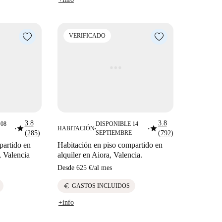
VERIFICADO
3.8
3.8
08
DISPONIBLE 14
star
star
HABITACIÓN
■
■
■
(285)
SEPTIEMBRE
(792)
partido en
Habitación en piso compartido en
, Valencia
alquiler en Aiora, Valencia.
Desde
625 €
/
al mes
euro
GASTOS INCLUIDOS
+info