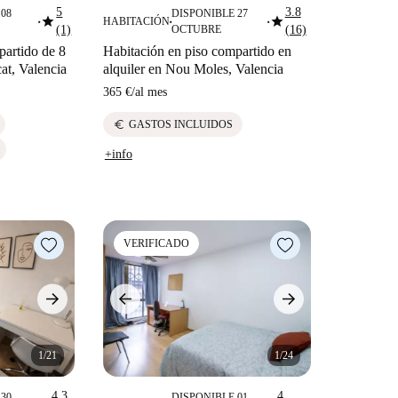
5
3.8
08
DISPONIBLE 27
star
star
HABITACIÓN
■
■
■
(1)
OCTUBRE
(16)
partido de 8
Habitación en piso compartido en
at, Valencia
alquiler en Nou Moles, Valencia
365 €
/
al mes
euro
GASTOS INCLUIDOS
+info
VERIFICADO
1/21
1/24
4.3
4
30
DISPONIBLE 01