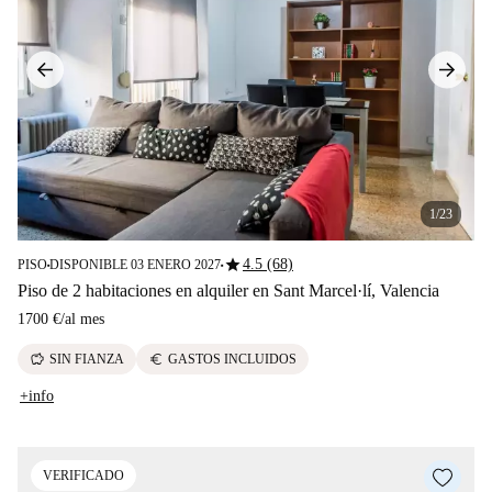
1/23
star
4.5 (68)
PISO
DISPONIBLE 03 ENERO 2027
■
■
Piso de 2 habitaciones en alquiler en Sant Marcel·lí, Valencia
1700 €
/
al mes
savings
euro
SIN FIANZA
GASTOS INCLUIDOS
+info
VERIFICADO