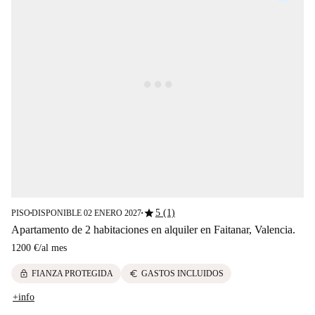
star
5 (1)
PISO
DISPONIBLE 02 ENERO 2027
■
■
Apartamento de 2 habitaciones en alquiler en Faitanar, Valencia.
1200 €
/
al mes
lock
euro
FIANZA PROTEGIDA
GASTOS INCLUIDOS
+info