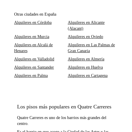
Otras ciudades en España
Alquileres en Córdoba
Alquileres en Alicante
(Alacant)
Alquileres en Murcia
Alquileres en Oviedo
Alquileres en Alcalá de
Alquileres en Las Palmas de
Henares
Gran Canaria
Alquileres en Valladolid
Alquileres en Almería
Alquileres en Santander
Alquileres en Huelva
Alquileres en Palma
Alquileres en Cartagena
Los pisos más populares en Quatre Carreres
Quatre Carreres es uno de los barrios más grandes del
centro.
Es el barrio en que acoge a la Ciudad de las Artes y las