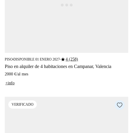
star
4 (258)
PISO
DISPONIBLE 01 ENERO 2027
■
■
Piso en alquiler de 4 habitaciones en Campanar, Valencia
2000 €
/
al mes
+info
VERIFICADO