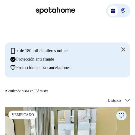
mobile
+ de 180 mil alquileres online
check_circle
Protección anti fraude
diamond
Protección contra cancelaciones
Alquiler de pisos en L'Amistat
VERIFICADO