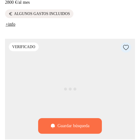
2800 €
/
al mes
euro
ALGUNOS GASTOS INCLUIDOS
+info
VERIFICADO
Guardar búsqueda