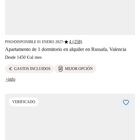
star
4 (258)
PISO
DISPONIBLE 01 ENERO 2027
■
■
Apartamento de 1 dormitorio en alquiler en Russafa, Valencia
Desde
1450 €
/
al mes
euro
GASTOS INCLUIDOS
MEJOR OPCIÓN
+info
VERIFICADO