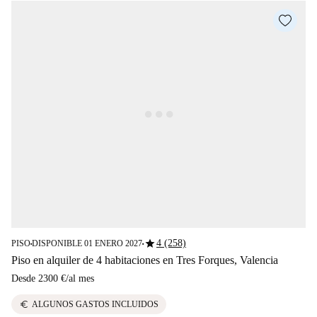
star
4 (258)
PISO
DISPONIBLE 01 ENERO 2027
■
■
Piso en alquiler de 4 habitaciones en Tres Forques, Valencia
Desde
2300 €
/
al mes
euro
ALGUNOS GASTOS INCLUIDOS