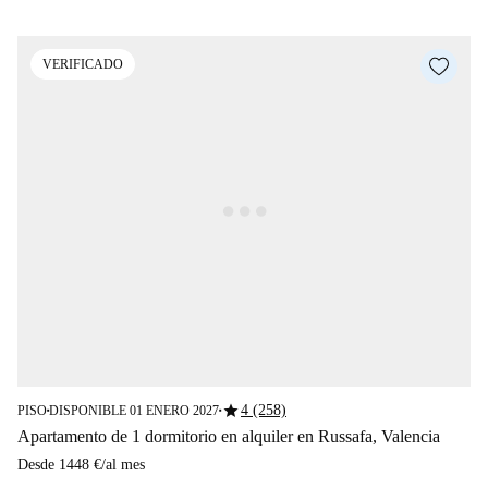
VERIFICADO
star
4 (258)
PISO
DISPONIBLE 01 ENERO 2027
■
■
Apartamento de 1 dormitorio en alquiler en Russafa, Valencia
Desde
1448 €
/
al mes