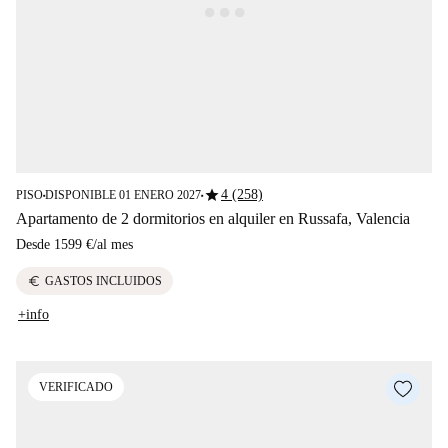
star
4 (258)
PISO
DISPONIBLE 01 ENERO 2027
■
■
Apartamento de 2 dormitorios en alquiler en Russafa, Valencia
Desde
1599 €
/
al mes
euro
GASTOS INCLUIDOS
+info
VERIFICADO