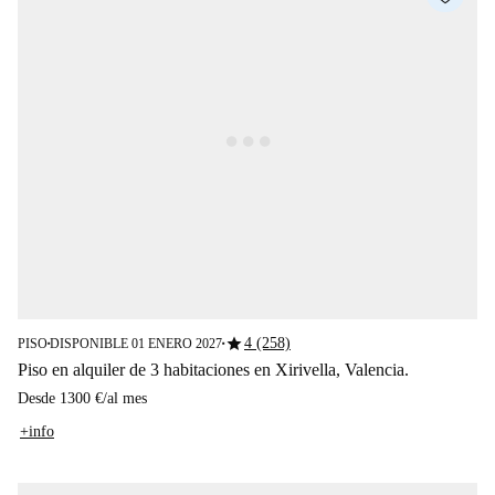
star
4 (258)
PISO
DISPONIBLE 01 ENERO 2027
■
■
Piso en alquiler de 3 habitaciones en Xirivella, Valencia.
Desde
1300 €
/
al mes
+info