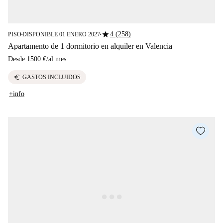
star
4 (258)
PISO
DISPONIBLE 01 ENERO 2027
■
■
Apartamento de 1 dormitorio en alquiler en Valencia
Desde
1500 €
/
al mes
euro
GASTOS INCLUIDOS
+info