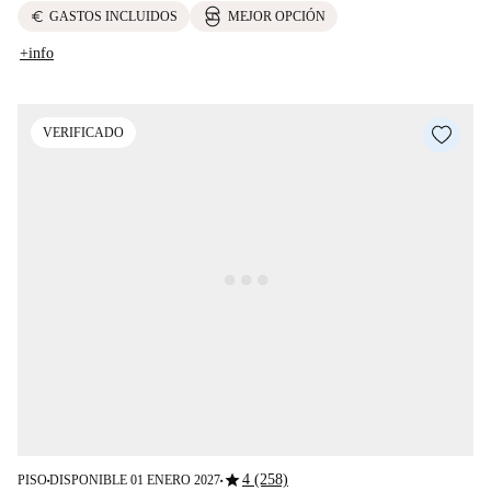
euro
GASTOS INCLUIDOS
MEJOR OPCIÓN
+info
VERIFICADO
star
4 (258)
PISO
DISPONIBLE 01 ENERO 2027
■
■