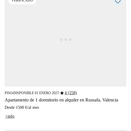
VERIFICADO
star
4 (258)
PISO
DISPONIBLE 01 ENERO 2027
■
■
Apartamento de 1 dormitorio en alquiler en Russafa, Valencia
Desde
1500 €
/
al mes
+info