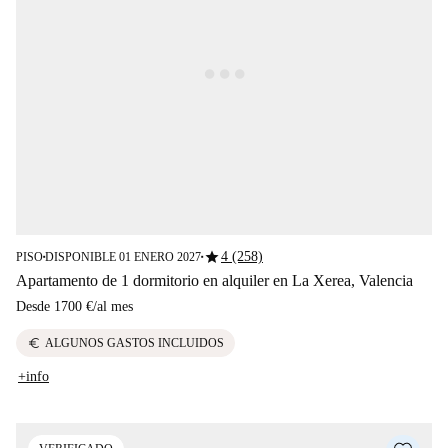
star
4 (258)
PISO
DISPONIBLE 01 ENERO 2027
■
■
Apartamento de 1 dormitorio en alquiler en La Xerea, Valencia
Desde
1700 €
/
al mes
euro
ALGUNOS GASTOS INCLUIDOS
+info