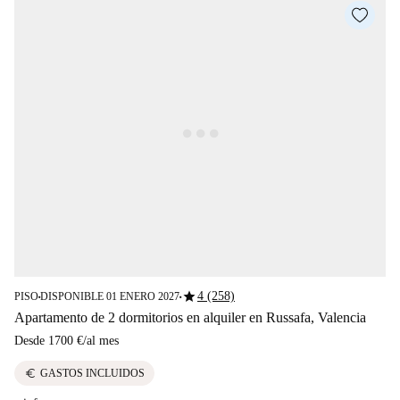
star
4 (258)
PISO
DISPONIBLE 01 ENERO 2027
■
■
Apartamento de 2 dormitorios en alquiler en Russafa, Valencia
Desde
1700 €
/
al mes
euro
GASTOS INCLUIDOS