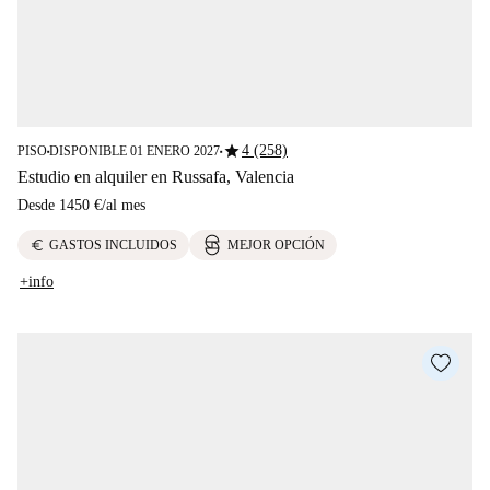
star
4 (258)
PISO
DISPONIBLE 01 ENERO 2027
■
■
Estudio en alquiler en Russafa, Valencia
Desde
1450 €
/
al mes
euro
GASTOS INCLUIDOS
MEJOR OPCIÓN
+info