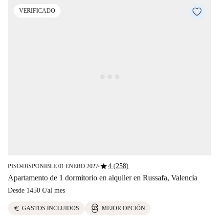
VERIFICADO
star
4 (258)
PISO
DISPONIBLE 01 ENERO 2027
■
■
Apartamento de 1 dormitorio en alquiler en Russafa, Valencia
Desde
1450 €
/
al mes
euro
GASTOS INCLUIDOS
MEJOR OPCIÓN