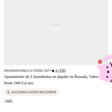
star
4 (258)
PISO
DISPONIBLE 01 ENERO 2027
■
■
Apartamento de 2 dormitorios en alquiler en Russafa, Valencia
Desde
1900 €
/
al mes
euro
ALGUNOS GASTOS INCLUIDOS
+info