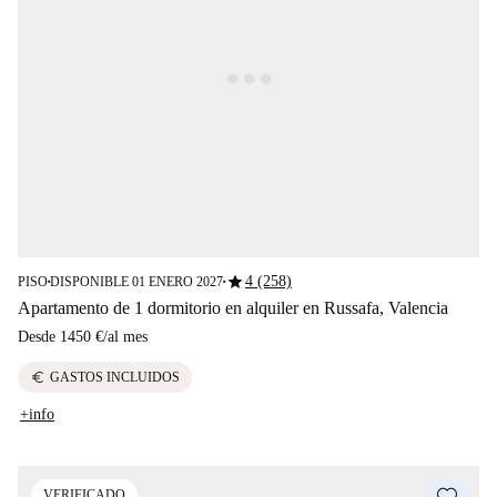
star
4 (258)
PISO
DISPONIBLE 01 ENERO 2027
■
■
Apartamento de 1 dormitorio en alquiler en Russafa, Valencia
Desde
1450 €
/
al mes
euro
GASTOS INCLUIDOS
+info
VERIFICADO