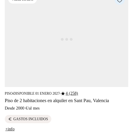
star
4 (258)
PISO
DISPONIBLE 01 ENERO 2027
■
■
Piso de 2 habitaciones en alquiler en Sant Pau, Valencia
Desde
2000 €
/
al mes
euro
GASTOS INCLUIDOS
+info