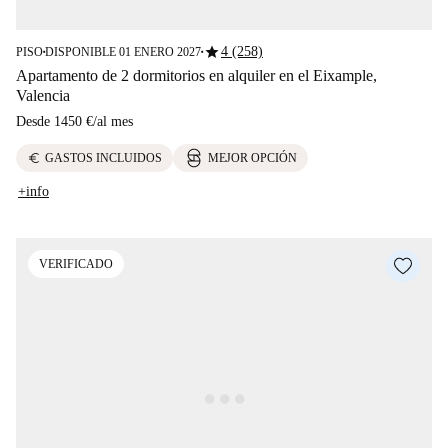
star
4 (258)
PISO
DISPONIBLE 01 ENERO 2027
■
■
Apartamento de 2 dormitorios en alquiler en el Eixample,
Valencia
Desde
1450 €
/
al mes
euro
GASTOS INCLUIDOS
MEJOR OPCIÓN
+info
VERIFICADO