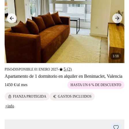
1/18
star
5 (2)
PISO
DISPONIBLE 01 ENERO 2027
■
■
Apartamento de 1 dormitorio en alquiler en Benimaclet, Valencia
1450 €
/
al mes
HASTA UN 6 % DE DESCUENTO
lock
euro
FIANZA PROTEGIDA
GASTOS INCLUIDOS
+info