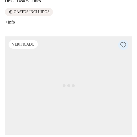
Desde
1450 €
/
al mes
euro
GASTOS INCLUIDOS
+info
VERIFICADO