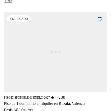
+info
VERIFICADO
star
4 (258)
PISO
DISPONIBLE 01 ENERO 2027
■
■
Piso de 1 dormitorio en alquiler en Ruzafa, Valencia
Desde
1450 €
/
al mes