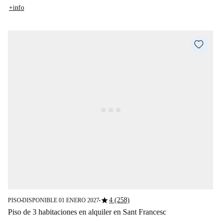
+info
star
4 (258)
PISO
DISPONIBLE 01 ENERO 2027
■
■
Piso de 3 habitaciones en alquiler en Sant Francesc