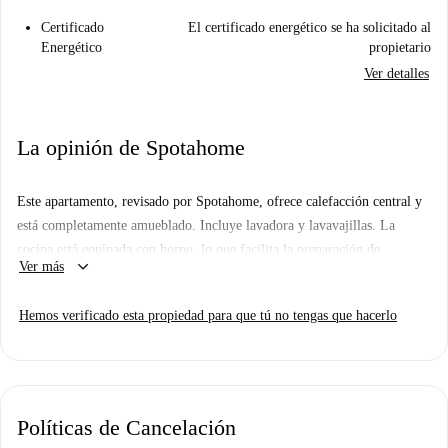
Certificado
El certificado energético se ha solicitado al
Energético
propietario
Ver detalles
La opinión de Spotahome
Este apartamento, revisado por Spotahome, ofrece calefacción central y
está completamente amueblado. Incluye lavadora y lavavajillas. La
cocina está equipada con horno, lo que facilita la preparación de
keyboard_arrow_down
Ver más
comidas. Todos los gastos están incluidos, lo que garantiza una
experiencia de alquiler sin complicaciones.
Hemos verificado esta propiedad para que tú no tengas que hacerlo
Ubicado en Berlín, este apartamento está cerca de lugares de interés
cultural como el "Mural de las Catacumbas de Odessa" de APL315 y de
atracciones artísticas como la Galería Füer Moderne Kunst de Joachim
Rong. También hay restaurantes accesibles cerca, como 1001 Falafel y
Políticas de Cancelación
Pasta & Vino, que añadirán variedad a sus experiencias gastronómicas.