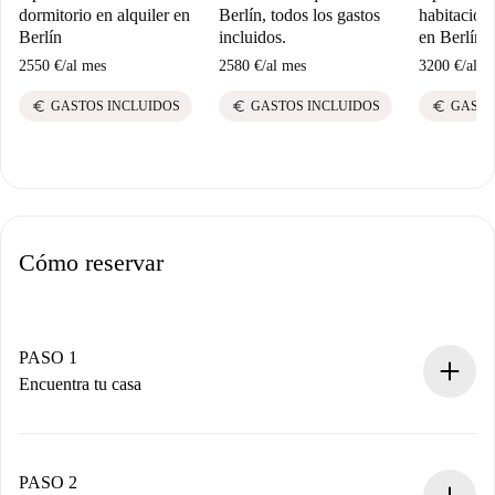
dormitorio en alquiler en
Berlín, todos los gastos
habitacione
Berlín
incluidos.
en Berlín
2550 €
/
al mes
2580 €
/
al mes
3200 €
/
al m
euro
euro
euro
GASTOS INCLUIDOS
GASTOS INCLUIDOS
GASTO
Cómo reservar
PASO 1
Encuentra tu casa
Proceso de reserva 100% online.
Casas y Propietarios verificados.
Tienes toda la información necesaria por adelantado.
PASO 2