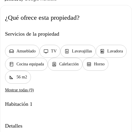
¿Qué ofrece esta propiedad?
Servicios de la propiedad
chair
tv
dishwasher_gen
local_laundry_service
Amueblado
TV
Lavavajillas
Lavadora
kitchen
water_heater
oven_gen
Cocina equipada
Calefacción
Horno
square_foot
56 m2
Mostrar todas (9)
Habitación 1
Detalles