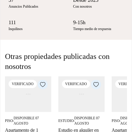
57
Desde 2023
Anuncios Publicados
Con nosotros
111
9-15h
Inquilinos
Tiempo medio de respuesta
Otras propiedades publicadas con
nosotros
VERIFICADO
VERIFICADO
VERIFI
DISPONIBLE 07
DISPONIBLE 07
DISPON
PISO
ESTUDIO
PISO
■
■
■
AGOSTO
AGOSTO
AGOS
Apartamento de 1
Estudio en alquiler en
Apartamen