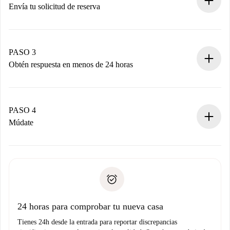
Envía tu solicitud de reserva
Envía detalles básicos de tu perfil y de tu método de pago.
Recuerda que no te cobraremos nada hasta que el
propietario acepte.
PASO 3
Obtén respuesta en menos de 24 horas
El propietario tiene menos de 24 horas para confirmar.
Si es aceptada, te haremos el cargo y te pondremos en
contacto con el propietario.
PASO 4
Si es rechazada: No te haremos ningún cargo y te
Múdate
ofreceremos alternativas.
Acuerda con el propietario los detalles de tu llegada,
Documentos necesarios si tu propiedad es “
Spotahome
recogida de llaves, etc.
plus
”.
Spotahome sólo transferirá el primer pago al propietario si
Documento de identidad o Pasaporte
no nos comunicas ningún problema.
Prueba de solvencia
Domiciliación del pago
24 horas para comprobar tu nueva casa
Tienes 24h desde la entrada para reportar discrepancias