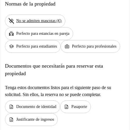
Normas de la propiedad
pet_supplies
No se admiten mascotas (€)
partner_heart
Perfecto para estancias en pareja
school
business_center
Perfecto para estudiantes
Perfecto para profesionales
Documentos que necesitarás para reservar esta
propiedad
Tenga estos documentos listos para el siguiente paso de su
solicitud. Sin ellos, la reserva no se puede completar.
description
description
Documento de identidad
Pasaporte
description
Justificante de ingresos