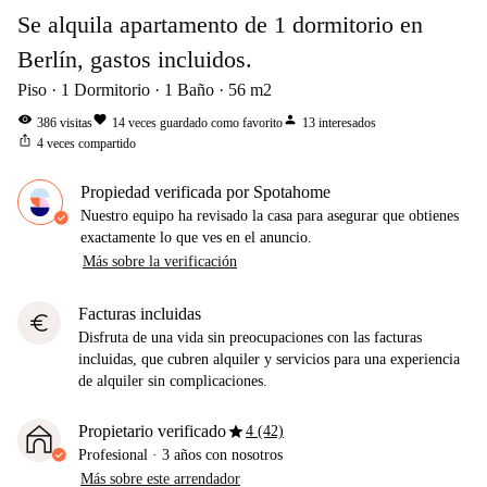
Se alquila apartamento de 1 dormitorio en
Berlín, gastos incluidos.
Piso
1
Dormitorio
1
Baño
56
m2
visibility
favorite
person
386
visitas
14
veces guardado como favorito
13
interesados
ios_share
4
veces compartido
Propiedad verificada por Spotahome
Nuestro equipo ha revisado la casa para asegurar que obtienes
exactamente lo que ves en el anuncio.
Más sobre la verificación
Facturas incluidas
euro
Disfruta de una vida sin preocupaciones con las facturas
incluidas, que cubren alquiler y servicios para una experiencia
de alquiler sin complicaciones.
star
Propietario verificado
4 (42)
Profesional
·
3 años
con nosotros
Más sobre este arrendador