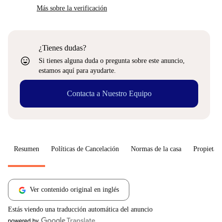
Más sobre la verificación
¿Tienes dudas?
sentiment_very_satisfied
Si tienes alguna duda o pregunta sobre este anuncio,
estamos aquí para ayudarte.
Contacta a Nuestro Equipo
Resumen
Políticas de Cancelación
Normas de la casa
Propietari
Ver contenido original en inglés
Estás viendo una traducción automática del anuncio