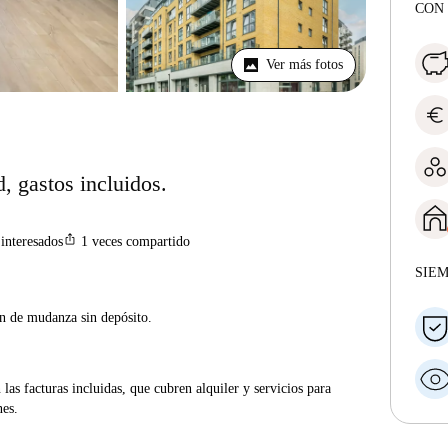
CON 
Ver más fotos
euro
, gastos incluidos.
ios_share
interesados
1
veces compartido
SIE
ón de mudanza sin depósito.
las facturas incluidas, que cubren alquiler y servicios para
nes.