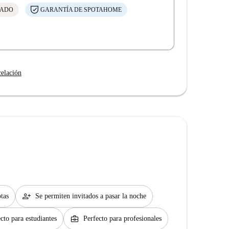
CADO
GARANTÍA DE SPOTAHOME
celación
person_add
tas
Se permiten invitados a pasar la noche
business_center
cto para estudiantes
Perfecto para profesionales