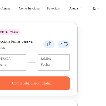
keyboard_arrow_down
keyboard_arrow_down
Connect
Cómo funciona
Favoritos
Ayuda
Es
asta un 15% dto
ecciona fechas para ver
1
2
cios
NTRADA
SALIDA
Comprueba disponibilidad