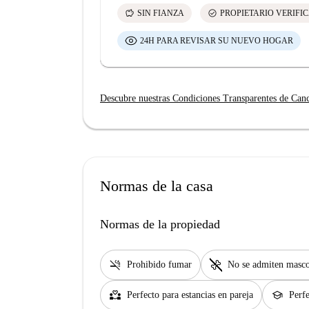
savings
check_circle
SIN FIANZA
PROPIETARIO VERIFI
24H PARA REVISAR SU NUEVO HOGAR
Descubre nuestras Condiciones Transparentes de Can
Normas de la casa
Normas de la propiedad
smoke_free
pet_supplies
Prohibido fumar
No se admiten masco
partner_heart
school
Perfecto para estancias en pareja
Perfe