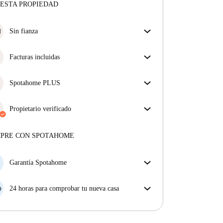
ESTA PROPIEDAD
Sin fianza
Simplifica tu presupuesto con nuestra opción de
mudanza sin depósito.
Facturas incluidas
Disfruta de una vida sin preocupaciones con las
facturas incluidas, que cubren alquiler y servicios
Spotahome PLUS
para una experiencia de alquiler sin complicaciones.
La experiencia más segura para nuestros inquilinos
más exigentes. Estándares más altos de seguridad y
Propietario verificado
soporte adicional durante todo el alquiler.
Ver más
Profesional
·
5 años
con nosotros
Más sobre este arrendador
MPRE CON SPOTAHOME
Más sobre la verificación
Garantía Spotahome
Si el propietario cancela tu reserva dentro de las 48
horas previas a la fecha de entrada, Spotahome A) te
24 horas para comprobar tu nueva casa
ayudará a encontrar un nuevo alojamiento y cubrirá
Si existe alguna diferencia con el anuncio que viste
el hotel hasta que encuentres nueva casa o B) te hará
en Spotahome, comunícanoslo dentro de las 24 horas
la devolución íntegra de la reserva.