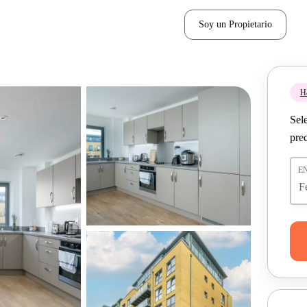
Soy un Propietario
H
Sel
pre
E