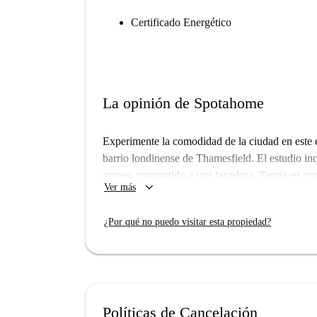
Certificado Energético
La opinión de Spotahome
Experimente la comodidad de la ciudad en este
barrio londinense de Thamesfield. El estudio in
acceso compartido a una lavadora. Tenga en cuen
keyboard_arrow_down
Ver más
están incluidos.
Thamesfield cuenta con excelentes servicios loc
¿Por qué no puedo visitar esta propiedad?
cerca de restaurantes como Palm Riverside y el
supermercado Sainsbury's cercano para sus com
Políticas de Cancelación