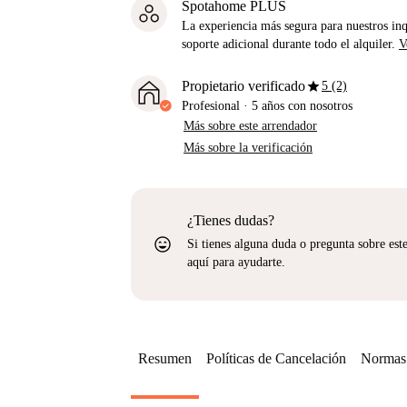
Spotahome PLUS
La experiencia más segura para nuestros inq
soporte adicional durante todo el alquiler.
V
star
Propietario verificado
5 (2)
Profesional
·
5 años
con nosotros
Más sobre este arrendador
Más sobre la verificación
¿Tienes dudas?
sentiment_very_satisfied
Si tienes alguna duda o pregunta sobre est
aquí para ayudarte.
Resumen
Políticas de Cancelación
Normas 