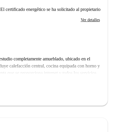
El certificado energético se ha solicitado al propietario
Ver detalles
 estudio completamente amueblado, ubicado en el
cluye calefacción central, cocina equipada con horno y
ta que se proporciona internet y todos los servicios
ales. Está a pocos pasos de Putt in the Park y muy
 restaurante The Hop Pole, así como de un
pras.