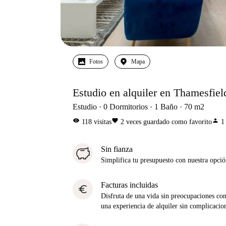
Fotos
Mapa
Estudio en alquiler en Thamesfield
Estudio
0
Dormitorios
1
Baño
70
m2
visibility
favorite
person
118
visitas
2
veces guardado como favorito
1
Sin fianza
Simplifica tu presupuesto con nuestra opci
Facturas incluidas
euro
Disfruta de una vida sin preocupaciones con 
una experiencia de alquiler sin complicacio