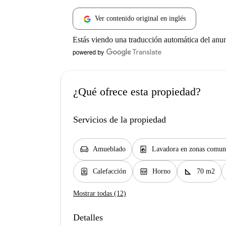
Ver contenido original en inglés
Estás viendo una traducción automática del anu
¿Qué ofrece esta propiedad?
Servicios de la propiedad
chair
local_laundry_service
Amueblado
Lavadora en zonas comun
water_heater
oven_gen
square_foot
Calefacción
Horno
70 m2
Mostrar todas (12)
Detalles