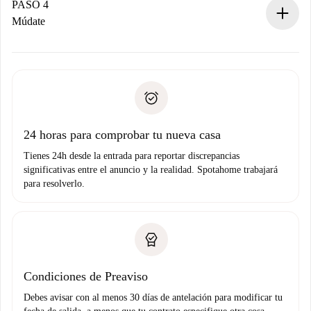
contacto con el propietario.
PASO 4
Si es rechazada: No te haremos ningún cargo y te
Múdate
ofreceremos alternativas.
Acuerda con el propietario los detalles de tu llegada,
Documentos necesarios si tu propiedad es “
Spotahome
recogida de llaves, etc.
plus
”.
Spotahome sólo transferirá el primer pago al propietario si
Documento de identidad o Pasaporte
no nos comunicas ningún problema.
Prueba de solvencia
Domiciliación del pago
24 horas para comprobar tu nueva casa
Tienes 24h desde la entrada para reportar discrepancias
significativas entre el anuncio y la realidad. Spotahome trabajará
para resolverlo.
Condiciones de Preaviso
Debes avisar con al menos 30 días de antelación para modificar tu