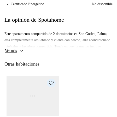
Certificado Energético
No disponible
La opinión de Spotahome
Este apartamento compartido de 2 dormitorios en Son Gotleu, Palma,
está completamente amueblado y cuenta con balcón, aire acondicionado
frío/calor y lavadora compartida. Tenga en cuenta que no incluye
keyboard_arrow_down
Ver más
electrodomésticos como lavavajillas ni horno.
La zona de Son Gotleu es muy animada y ofrece una amplia variedad de
Otras habitaciones
opciones gastronómicas, como la cafetería Ensaimadas Forn de Campos,
la Hamburguesería Sánchez y el Restaurante Andalus, además de estar
cerca de mercados como Suma y La Granja, ideales para ir de compras.