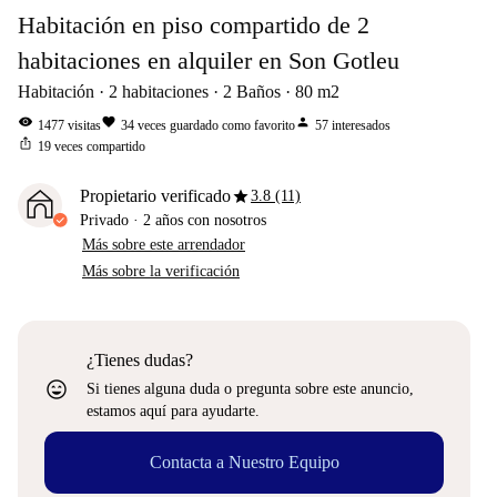
Habitación en piso compartido de 2
habitaciones en alquiler en Son Gotleu
Habitación
2
habitaciones
2
Baños
80
m2
visibility
favorite
person
1477
visitas
34
veces guardado como favorito
57
interesados
ios_share
19
veces compartido
star
Propietario verificado
3.8 (11)
Privado
·
2 años
con nosotros
Más sobre este arrendador
Más sobre la verificación
¿Tienes dudas?
sentiment_very_satisfied
Si tienes alguna duda o pregunta sobre este anuncio,
estamos aquí para ayudarte.
Contacta a Nuestro Equipo