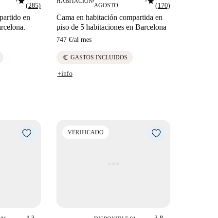
star
star
HABITACIÓN
■
■
■
(285)
AGOSTO
(170)
partido en
Cama en habitación compartida en
arcelona.
piso de 5 habitaciones en Barcelona
747 €
/
al mes
euro
GASTOS INCLUIDOS
+info
VERIFICADO