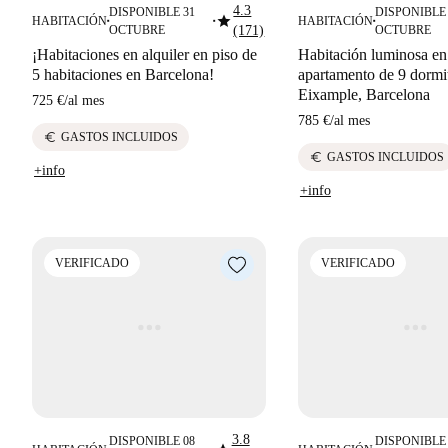
4.3
DISPONIBLE 31
DISPONIBLE 
star
HABITACIÓN
HABITACIÓN
■
■
■
OCTUBRE
(171)
OCTUBRE
¡Habitaciones en alquiler en piso de
Habitación luminosa en 
5 habitaciones en Barcelona!
apartamento de 9 dormi
Eixample, Barcelona
725 €
/
al mes
785 €
/
al mes
euro
GASTOS INCLUIDOS
euro
GASTOS INCLUIDOS
+info
+info
VERIFICADO
VERIFICADO
3.8
DISPONIBLE 08
DISPONIBLE 