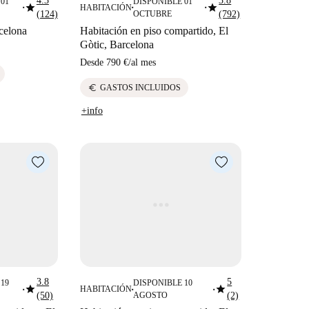
4.3
3.8
01
DISPONIBLE 01
star
star
HABITACIÓN
■
■
■
(124)
OCTUBRE
(792)
celona
Habitación en piso compartido, El
Gòtic, Barcelona
Desde
790 €
/
al mes
euro
GASTOS INCLUIDOS
+info
3.8
5
19
DISPONIBLE 10
star
star
HABITACIÓN
■
■
■
(50)
AGOSTO
(2)