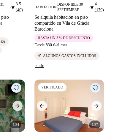
3.5
4
31
DISPONIBLE 30
star
star
HABITACIÓN
■
■
■
(40)
SEPTIEMBRE
(179)
 piso
Se alquila habitación en piso
na
compartido en Vila de Gràcia,
Barcelona.
HASTA UN 5 % DE DESCUENTO
NEA
Desde
830 €
/
al mes
euro
ALGUNOS GASTOS INCLUIDOS
+info
VERIFICADO
1/34
1/37