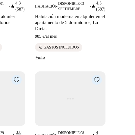
4.3
4.3
01
DISPONIBLE 03
star
star
HABITACIÓN
■
■
■
(587)
SEPTIEMBRE
(587)
alquiler
Habitación moderna en alquiler en el
torios
apartamento de 5 dormitorios, La
Dreta.
985 €
/
al mes
euro
GASTOS INCLUIDOS
+info
3.8
4
29
DISPONIBLE 08