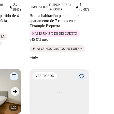
3.8
4
01
DISPONIBLE 31
star
star
HABITACIÓN
■
■
■
(841)
AGOSTO
(3797)
partido de 4
Bonita habitación para alquilar en
àcia.
apartamento de 7 camas en el
Eixample Esquerra
HASTA UN 5 % DE DESCUENTO
NEA
645 €
/
al mes
euro
ALGUNOS GASTOS INCLUIDOS
+info
VERIFICADO
1/39