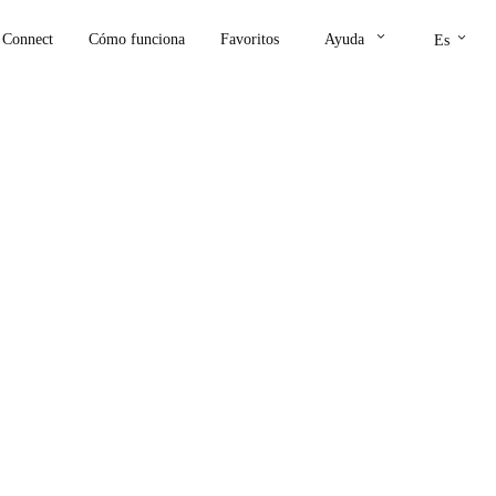
keyboard_arrow_down
keyboard_arrow_down
Connect
Cómo funciona
Favoritos
Ayuda
Es