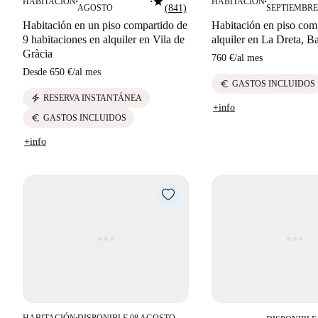
star
HABITACIÓN
HABITACIÓN
■
■
■
AGOSTO
(841)
SEPTIEMBRE
Habitación en un piso compartido de
Habitación en piso com
9 habitaciones en alquiler en Vila de
alquiler en La Dreta, B
Gràcia
760 €
/
al mes
Desde
650 €
/
al mes
euro
GASTOS INCLUIDOS
electric_bolt
RESERVA INSTANTÁNEA
+info
euro
GASTOS INCLUIDOS
+info
HABITACIÓN
DISPONIBLE 08 AGOSTO
■