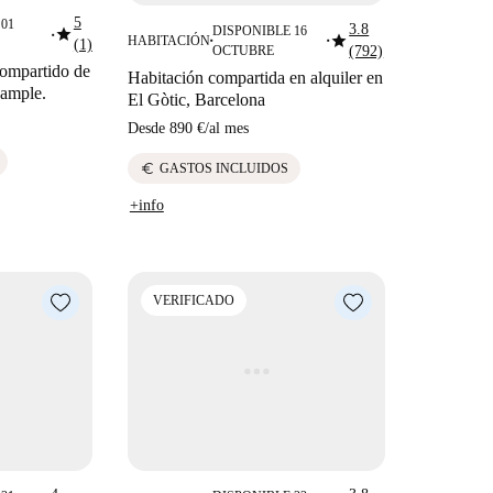
5
01
3.8
star
DISPONIBLE 16
star
■
HABITACIÓN
(1)
■
■
OCTUBRE
(792)
compartido de
Habitación compartida en alquiler en
xample.
El Gòtic, Barcelona
Desde
890 €
/
al mes
euro
GASTOS INCLUIDOS
+info
VERIFICADO