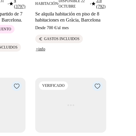
4
3.8
31
DISPONIBLE 22
star
star
HABITACIÓN
■
■
■
(3797)
OCTUBRE
(792)
partido de 7
Se alquila habitación en piso de 8
, Barcelona.
habitaciones en Gràcia, Barcelona
Desde
700 €
/
al mes
CUENTO
euro
GASTOS INCLUIDOS
NCLUIDOS
+info
VERIFICADO