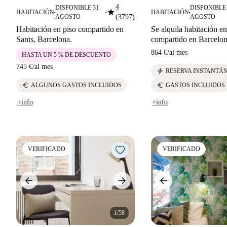
4
DISPONIBLE 31
DISPONIBLE 
star
HABITACIÓN
HABITACIÓN
■
■
■
AGOSTO
(3797)
AGOSTO
Habitación en piso compartido en
Se alquila habitación en
Sants, Barcelona.
compartido en Barcelo
864 €
/
al mes
HASTA UN 5 % DE DESCUENTO
745 €
/
al mes
electric_bolt
RESERVA INSTANTÁ
euro
euro
ALGUNOS GASTOS INCLUIDOS
GASTOS INCLUIDOS
+info
+info
VERIFICADO
VERIFICADO
1/58