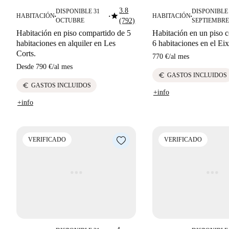
3.8
DISPONIBLE 31
DISPONIBLE 
star
HABITACIÓN
HABITACIÓN
■
■
■
OCTUBRE
(792)
SEPTIEMBRE
Habitación en piso compartido de 5
Habitación en un piso 
habitaciones en alquiler en Les
6 habitaciones en el Ei
Corts.
770 €
/
al mes
Desde
790 €
/
al mes
euro
GASTOS INCLUIDOS
euro
GASTOS INCLUIDOS
+info
+info
VERIFICADO
VERIFICADO