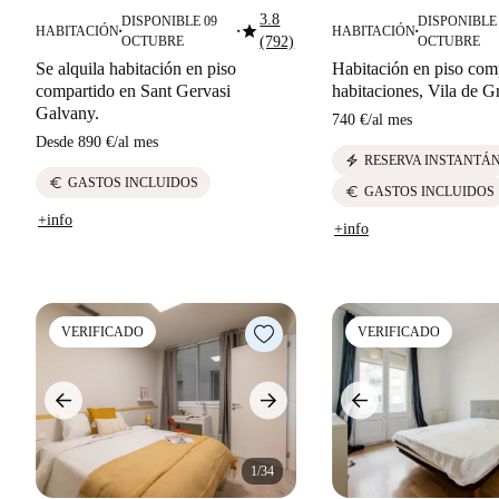
3.8
DISPONIBLE 09
DISPONIBLE 
star
HABITACIÓN
HABITACIÓN
■
■
■
OCTUBRE
(792)
OCTUBRE
Se alquila habitación en piso
Habitación en piso com
compartido en Sant Gervasi
habitaciones, Vila de Gr
Galvany.
740 €
/
al mes
Desde
890 €
/
al mes
electric_bolt
RESERVA INSTANTÁ
euro
GASTOS INCLUIDOS
euro
GASTOS INCLUIDOS
+info
+info
VERIFICADO
VERIFICADO
1/34