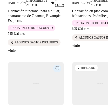
4
DISPONIBLE 31
DISPONIBLE 
star
HABITACIÓN
HABITACIÓN
■
■
■
AGOSTO
(3797)
AGOSTO
Habitación funcional para alquilar,
Habitación en piso com
apartamento de 7 camas, Eixample
habitaciones, Pedralbes
Esquerra.
HASTA UN 5 % DE DES
HASTA UN 5 % DE DESCUENTO
695 €
/
al mes
745 €
/
al mes
euro
ALGUNOS GASTOS I
euro
ALGUNOS GASTOS INCLUIDOS
+info
+info
VERIFICADO