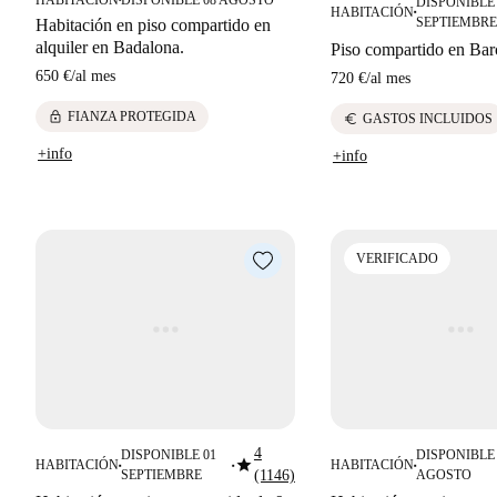
DISPONIBLE 
HABITACIÓN
■
SEPTIEMBRE
Habitación en piso compartido en
alquiler en Badalona.
Piso compartido en Bar
650 €
/
al mes
720 €
/
al mes
lock
FIANZA PROTEGIDA
euro
GASTOS INCLUIDOS
+info
+info
VERIFICADO
4
DISPONIBLE 01
DISPONIBLE 
star
HABITACIÓN
HABITACIÓN
■
■
■
SEPTIEMBRE
(1146)
AGOSTO