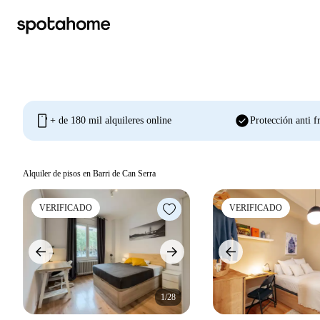
mobile
check_circle
+ de 180 mil alquileres online
Protección anti f
Alquiler de pisos en Barri de Can Serra
VERIFICADO
VERIFICADO
1/28