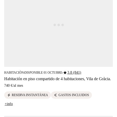
star
3.8 (841)
HABITACIÓN
DISPONIBLE 01 OCTUBRE
■
■
Habitación en piso compartido de 4 habitaciones, Vila de Gràcia.
740 €
/
al mes
electric_bolt
euro
RESERVA INSTANTÁNEA
GASTOS INCLUIDOS
+info