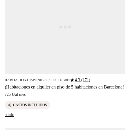
star
4.3 (171)
HABITACIÓN
DISPONIBLE 31 OCTUBRE
■
■
¡Habitaciones en alquiler en piso de 5 habitaciones en Barcelona!
725 €
/
al mes
euro
GASTOS INCLUIDOS
+info