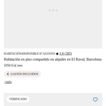
star
3.8 (285)
HABITACIÓN
DISPONIBLE 07 AGOSTO
■
■
Habitación en piso compartido en alquiler en El Raval, Barcelona
1050 €
/
al mes
euro
GASTOS INCLUIDOS
+info
VERIFICADO