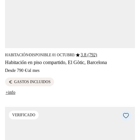
star
3.8 (792)
HABITACIÓN
DISPONIBLE 01 OCTUBRE
■
■
Habitación en piso compartido, El Gòtic, Barcelona
Desde
790 €
/
al mes
euro
GASTOS INCLUIDOS
+info
VERIFICADO