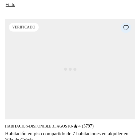
+info
VERIFICADO
star
4 (3797)
HABITACIÓN
DISPONIBLE 31 AGOSTO
■
■
Habitación en piso compartido de 7 habitaciones en alquiler en
Vila de Gràcia