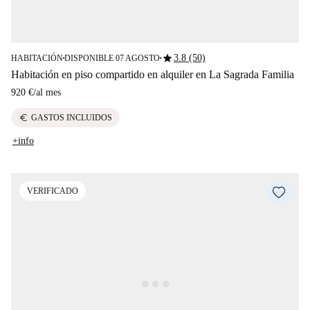
star
3.8 (50)
HABITACIÓN
DISPONIBLE 07 AGOSTO
■
■
Habitación en piso compartido en alquiler en La Sagrada Familia
920 €
/
al mes
euro
GASTOS INCLUIDOS
+info
VERIFICADO