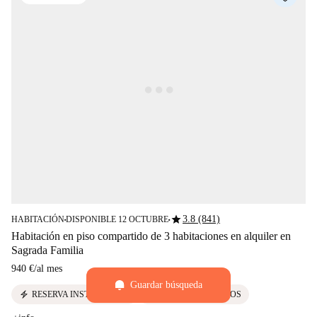
star
3.8 (841)
HABITACIÓN
DISPONIBLE 12 OCTUBRE
■
■
Habitación en piso compartido de 3 habitaciones en alquiler en
Sagrada Familia
940 €
/
al mes
Guardar búsqueda
electric_bolt
euro
RESERVA INSTANTÁNEA
GASTOS INCLUIDOS