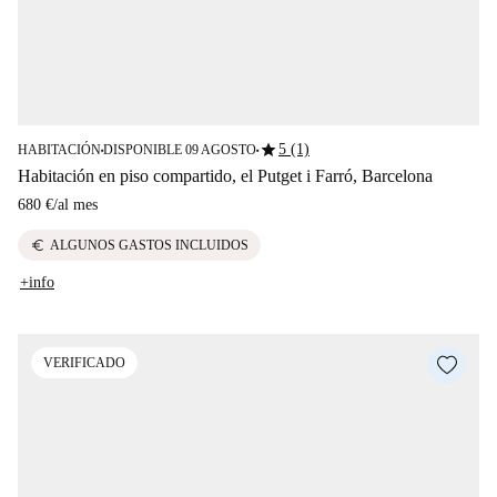
star
5 (1)
HABITACIÓN
DISPONIBLE 09 AGOSTO
■
■
Habitación en piso compartido, el Putget i Farró, Barcelona
680 €
/
al mes
euro
ALGUNOS GASTOS INCLUIDOS
+info
VERIFICADO