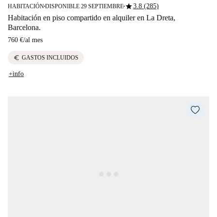
star
3.8 (285)
HABITACIÓN
DISPONIBLE 29 SEPTIEMBRE
■
■
Habitación en piso compartido en alquiler en La Dreta,
Barcelona.
760 €
/
al mes
euro
GASTOS INCLUIDOS
+info