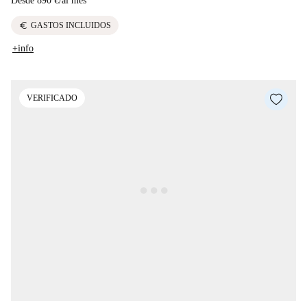
Desde
890 €
/
al mes
euro
GASTOS INCLUIDOS
+info
VERIFICADO