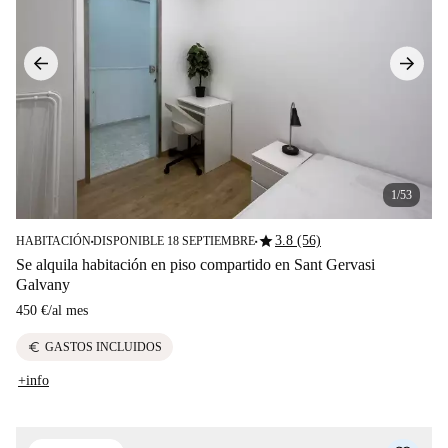
1/53
star
3.8 (56)
HABITACIÓN
DISPONIBLE 18 SEPTIEMBRE
■
■
Se alquila habitación en piso compartido en Sant Gervasi
Galvany
450 €
/
al mes
euro
GASTOS INCLUIDOS
+info