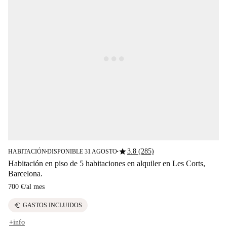
star
3.8 (285)
HABITACIÓN
DISPONIBLE 31 AGOSTO
■
■
Habitación en piso de 5 habitaciones en alquiler en Les Corts,
Barcelona.
700 €
/
al mes
euro
GASTOS INCLUIDOS
+info