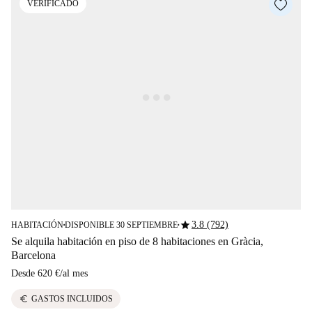
VERIFICADO
star
3.8 (792)
HABITACIÓN
DISPONIBLE 30 SEPTIEMBRE
■
■
Se alquila habitación en piso de 8 habitaciones en Gràcia,
Barcelona
Desde
620 €
/
al mes
euro
GASTOS INCLUIDOS