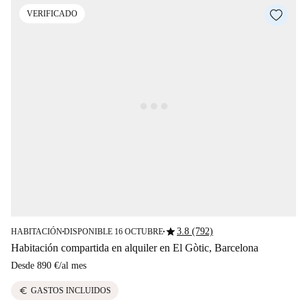
VERIFICADO
star
3.8 (792)
HABITACIÓN
DISPONIBLE 16 OCTUBRE
■
■
Habitación compartida en alquiler en El Gòtic, Barcelona
Desde
890 €
/
al mes
euro
GASTOS INCLUIDOS