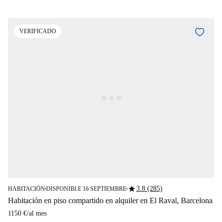
VERIFICADO
star
3.8 (285)
HABITACIÓN
DISPONIBLE 16 SEPTIEMBRE
■
■
Habitación en piso compartido en alquiler en El Raval, Barcelona
1150 €
/
al mes