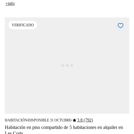
+info
VERIFICADO
star
3.8 (792)
HABITACIÓN
DISPONIBLE 31 OCTUBRE
■
■
Habitación en piso compartido de 5 habitaciones en alquiler en
Les Corts.