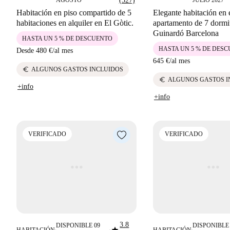
AGOSTO
(527)
JULIO 2027
Habitación en piso compartido de 5
Elegante habitación en 
habitaciones en alquiler en El Gòtic.
apartamento de 7 dormi
Guinardó Barcelona
HASTA UN 5 % DE DESCUENTO
HASTA UN 5 % DE DES
Desde
480 €
/
al mes
645 €
/
al mes
euro
ALGUNOS GASTOS INCLUIDOS
euro
ALGUNOS GASTOS I
+info
+info
VERIFICADO
VERIFICADO
3.8
DISPONIBLE 09
DISPONIBLE 