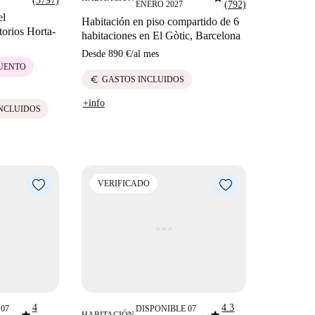
(3797)
ENERO 2027
(792)
el
Habitación en piso compartido de 6
torios Horta-
habitaciones en El Gòtic, Barcelona
Desde
890 €
/
al mes
CUENTO
euro
GASTOS INCLUIDOS
+info
NCLUIDOS
VERIFICADO
4
4.3
07
DISPONIBLE 07