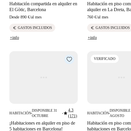
Habitación compartida en alquiler en
Habitación en piso com
El Gòtic, Barcelona
alquiler en La Dreta, B
Desde
890 €
/
al mes
760 €
/
al mes
euro
euro
GASTOS INCLUIDOS
GASTOS INCLUIDOS
+info
+info
VERIFICADO
4.3
DISPONIBLE 31
DISPONIBLE 
star
HABITACIÓN
HABITACIÓN
■
■
■
OCTUBRE
(171)
AGOSTO
¡Habitaciones en alquiler en piso de
Habitación en piso com
5 habitaciones en Barcelona!
habitaciones en Barcelo