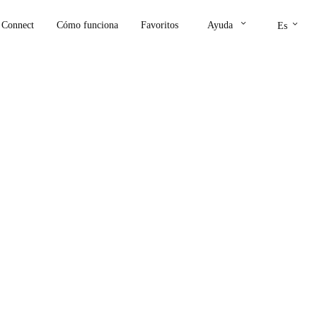
keyboard_arrow_down
keyboard_arrow_down
Connect
Cómo funciona
Favoritos
Ayuda
Es