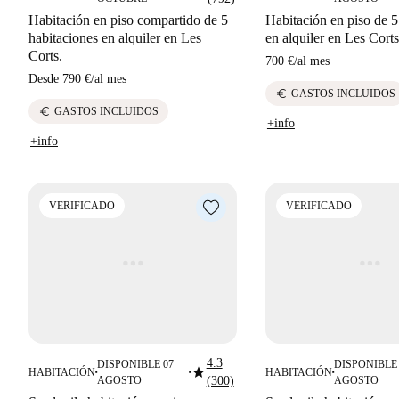
Habitación en piso compartido de 5
Habitación en piso de 5
habitaciones en alquiler en Les
en alquiler en Les Cort
Corts.
700 €
/
al mes
Desde
790 €
/
al mes
euro
GASTOS INCLUIDOS
euro
GASTOS INCLUIDOS
+info
+info
VERIFICADO
VERIFICADO
4.3
DISPONIBLE 07
DISPONIBLE 
star
HABITACIÓN
HABITACIÓN
■
■
■
AGOSTO
(300)
AGOSTO