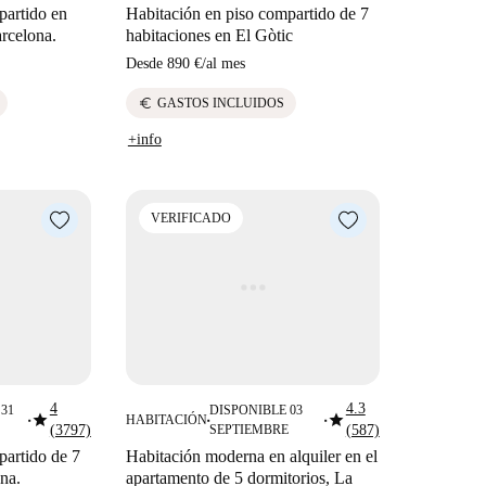
partido en
Habitación en piso compartido de 7
arcelona.
habitaciones en El Gòtic
Desde
890 €
/
al mes
euro
GASTOS INCLUIDOS
+info
VERIFICADO
4
4.3
31
DISPONIBLE 03
star
star
HABITACIÓN
■
■
■
(3797)
SEPTIEMBRE
(587)
partido de 7
Habitación moderna en alquiler en el
na.
apartamento de 5 dormitorios, La