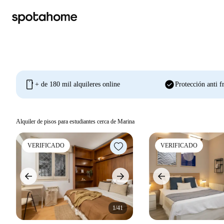
mobile
check_circle
+ de 180 mil alquileres online
Protección anti f
Alquiler de pisos para estudiantes cerca de Marina
VERIFICADO
VERIFICADO
1/41