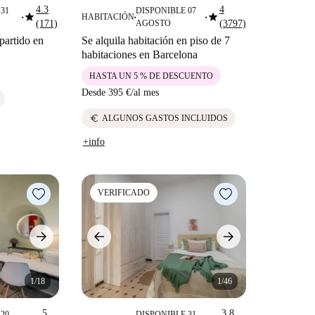
4.3
4
31
DISPONIBLE 07
star
star
HABITACIÓN
■
■
■
(171)
AGOSTO
(3797)
partido en
Se alquila habitación en piso de 7
habitaciones en Barcelona
HASTA UN 5 % DE DESCUENTO
Desde
395 €
/
al mes
euro
ALGUNOS GASTOS INCLUIDOS
+info
VERIFICADO
1/18
1/46
5
3.8
20
DISPONIBLE 31