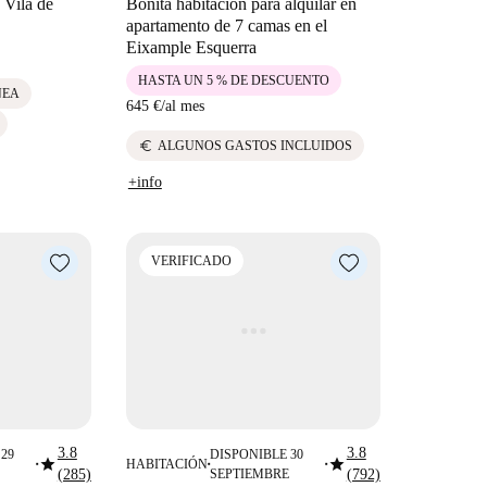
 Vila de
Bonita habitación para alquilar en
apartamento de 7 camas en el
Eixample Esquerra
HASTA UN 5 % DE DESCUENTO
NEA
645 €
/
al mes
euro
ALGUNOS GASTOS INCLUIDOS
+info
VERIFICADO
3.8
3.8
29
DISPONIBLE 30
star
star
HABITACIÓN
■
■
■
(285)
SEPTIEMBRE
(792)