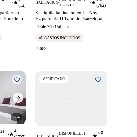
star
star
HABITACIÓN
■
■
■
(12)
AGOSTO
(792)
partido en
Se alquila habitación en La Nova
c, Barcelona
Esquerra de l'Eixample, Barcelona.
Desde
790 €
/
al mes
euro
GASTOS INCLUIDOS
+info
VERIFICADO
1/34
4
24
3.8
star
DISPONIBLE 31
star
■
HABITACIÓN
■
■