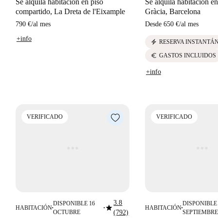
Se alquila habitación en piso
Se alquila habitación en
compartido, La Dreta de l'Eixample
Gràcia, Barcelona
790 €
/
al mes
Desde
650 €
/
al mes
+info
electric_bolt
RESERVA INSTANTÁ
euro
GASTOS INCLUIDOS
+info
VERIFICADO
VERIFICADO
3.8
DISPONIBLE 16
DISPONIBLE 
star
HABITACIÓN
HABITACIÓN
■
■
■
OCTUBRE
(792)
SEPTIEMBRE