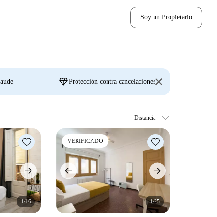
Soy un Propietario
diamond
raude
Protección contra cancelaciones
VERIFICADO
1/16
1/25