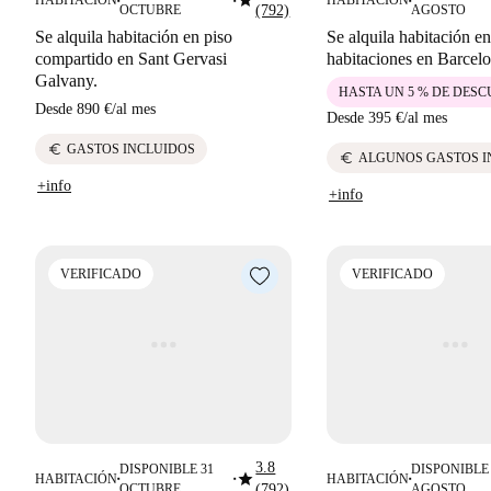
star
HABITACIÓN
HABITACIÓN
■
■
■
OCTUBRE
(792)
AGOSTO
Se alquila habitación en piso
Se alquila habitación en
compartido en Sant Gervasi
habitaciones en Barcel
Galvany.
HASTA UN 5 % DE DES
Desde
890 €
/
al mes
Desde
395 €
/
al mes
euro
GASTOS INCLUIDOS
euro
ALGUNOS GASTOS I
+info
+info
VERIFICADO
VERIFICADO
3.8
DISPONIBLE 31
DISPONIBLE 
star
HABITACIÓN
HABITACIÓN
■
■
■
OCTUBRE
(792)
AGOSTO