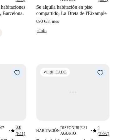
 habitaciones
Se alquila habitación en piso
s, Barcelona.
compartido, La Dreta de l'Eixample
690 €
/
al mes
+info
VERIFICADO
3.8
4
07
DISPONIBLE 31
star
star
HABITACIÓN
■
■
■
(841)
AGOSTO
(3797)