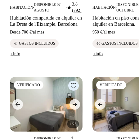
3.8
DISPONIBLE 07
DISPONIBLE 
star
HABITACIÓN
HABITACIÓN
■
■
■
AGOSTO
(792)
OCTUBRE
Habitación compartida en alquiler en
Habitación en piso com
La Dreta de l'Eixample, Barcelona
alquiler en Barcelona.
Desde
700 €
/
al mes
950 €
/
al mes
euro
euro
GASTOS INCLUIDOS
GASTOS INCLUIDOS
+info
+info
VERIFICADO
VERIFICADO
1/25
4
DISPONIBLE 07
DISPONIBLE 