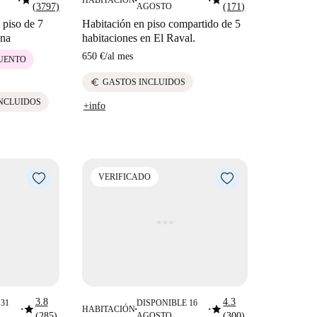
star
star
HABITACIÓN
■
■
■
(3797)
AGOSTO
(171)
 piso de 7
Habitación en piso compartido de 5
ona
habitaciones en El Raval.
650 €
/
al mes
CUENTO
euro
GASTOS INCLUIDOS
NCLUIDOS
+info
VERIFICADO
3.8
4.3
31
DISPONIBLE 16
star
star
HABITACIÓN
■
■
■
(285)
AGOSTO
(300)