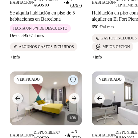
star
HABITACIÓN
HABITACIÓN
■
■
■
AGOSTO
(3797)
SEPTIEMBRE
Se alquila habitación en piso de 5
Habitación en piso com
habitaciones en Barcelona
alquiler en El Fort Pien
650 €
/
al mes
HASTA UN 5 % DE DESCUENTO
Desde
395 €
/
al mes
euro
GASTOS INCLUIDOS
euro
ALGUNOS GASTOS INCLUIDOS
MEJOR OPCIÓN
+info
+info
VERIFICADO
VERIFICADO
1/38
4.3
DISPONIBLE 07
DISPONIBLE 
star
HABITACIÓN
HABITACIÓN
■
■
■