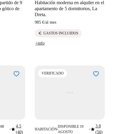
partido de 9
Habitación moderna en alquiler en el
o gótico de
apartamento de 5 dormitorios, La
Dreta.
985 €
/
al mes
euro
GASTOS INCLUIDOS
+info
VERIFICADO
4.5
3.8
08
DISPONIBLE 19
star
star
HABITACIÓN
■
■
■
(40)
AGOSTO
(50)