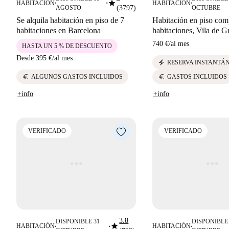
star
HABITACIÓN
HABITACIÓN
■
■
■
AGOSTO
(3797)
OCTUBRE
Se alquila habitación en piso de 7
Habitación en piso com
habitaciones en Barcelona
habitaciones, Vila de Gr
740 €
/
al mes
HASTA UN 5 % DE DESCUENTO
Desde
395 €
/
al mes
electric_bolt
RESERVA INSTANTÁ
euro
euro
ALGUNOS GASTOS INCLUIDOS
GASTOS INCLUIDOS
+info
+info
VERIFICADO
VERIFICADO
3.8
DISPONIBLE 31
DISPONIBLE 
star
HABITACIÓN
HABITACIÓN
■
■
■