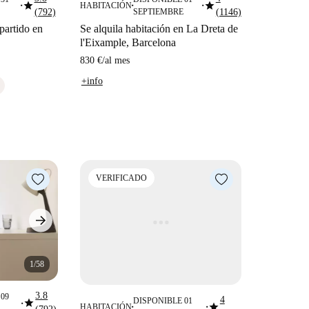
star
star
HABITACIÓN
■
■
■
(792)
SEPTIEMBRE
(1146)
partido en
Se alquila habitación en La Dreta de
l'Eixample, Barcelona
830 €
/
al mes
+info
VERIFICADO
1/58
3.8
09
4
star
DISPONIBLE 01
star
■
HABITACIÓN
■
■