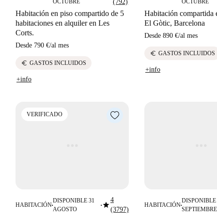
OCTUBRE
(792)
OCTUBRE
Habitación en piso compartido de 5
Habitación compartida e
habitaciones en alquiler en Les
El Gòtic, Barcelona
Corts.
Desde
890 €
/
al mes
Desde
790 €
/
al mes
euro
GASTOS INCLUIDOS
euro
GASTOS INCLUIDOS
+info
+info
VERIFICADO
4
DISPONIBLE 31
DISPONIBLE 
star
HABITACIÓN
HABITACIÓN
■
■
■
AGOSTO
(3797)
SEPTIEMBRE