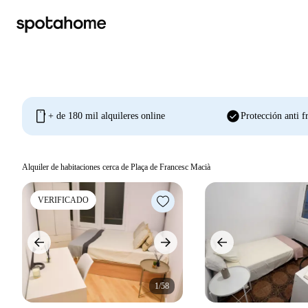
mobile
check_circle
+ de 180 mil alquileres online
Protección anti f
Alquiler de habitaciones cerca de Plaça de Francesc Macià
VERIFICADO
1/58