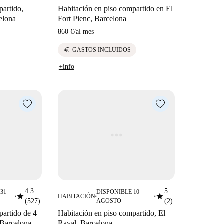
partido,
Habitación en piso compartido en El
elona
Fort Pienc, Barcelona
860 €
/
al mes
euro
GASTOS INCLUIDOS
+info
4.3
5
31
DISPONIBLE 10
star
star
HABITACIÓN
■
■
■
(527)
AGOSTO
(2)
partido de 4
Habitación en piso compartido, El
 Barcelona
Raval, Barcelona