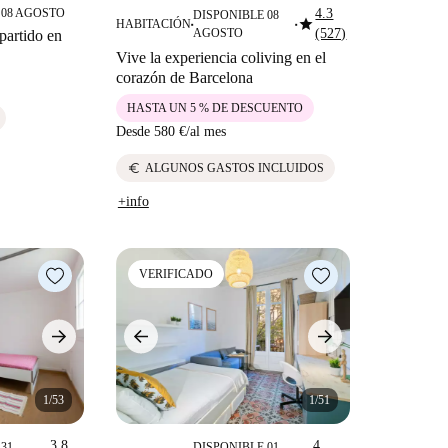
 08 AGOSTO
4.3
DISPONIBLE 08
star
HABITACIÓN
■
■
AGOSTO
(527)
partido en
Vive la experiencia coliving en el
corazón de Barcelona
HASTA UN 5 % DE DESCUENTO
Desde
580 €
/
al mes
euro
ALGUNOS GASTOS INCLUIDOS
+info
VERIFICADO
1/53
1/51
3.8
4
31
DISPONIBLE 01