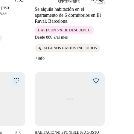
(792)
SEPTIEMBRE
(179)
 piso
Se alquila habitación en el
vasi
apartamento de 6 dormitorios en El
Raval, Barcelona.
HASTA UN 5 % DE DESCUENTO
Desde
880 €
/
al mes
euro
ALGUNOS GASTOS INCLUIDOS
+info
3.8
HABITACIÓN
DISPONIBLE 08 AGOSTO
01
■