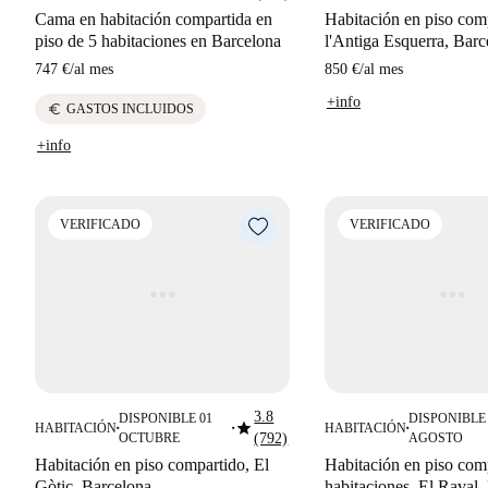
Cama en habitación compartida en
Habitación en piso com
piso de 5 habitaciones en Barcelona
l'Antiga Esquerra, Barc
747 €
/
al mes
850 €
/
al mes
+info
euro
GASTOS INCLUIDOS
+info
VERIFICADO
VERIFICADO
3.8
DISPONIBLE 01
DISPONIBLE 
star
HABITACIÓN
HABITACIÓN
■
■
■
OCTUBRE
(792)
AGOSTO
Habitación en piso compartido, El
Habitación en piso com
Gòtic, Barcelona
habitaciones, El Raval,