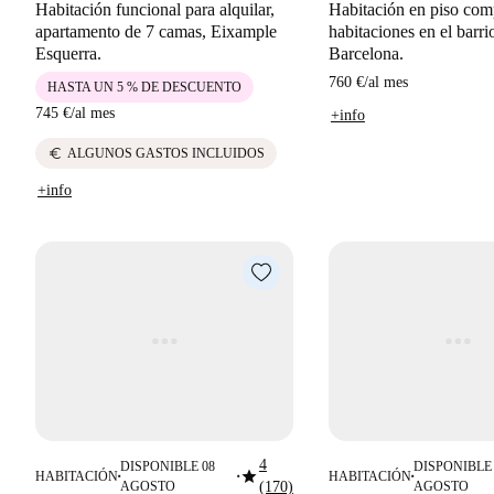
Habitación funcional para alquilar,
Habitación en piso com
apartamento de 7 camas, Eixample
habitaciones en el barri
Esquerra.
Barcelona.
760 €
/
al mes
HASTA UN 5 % DE DESCUENTO
745 €
/
al mes
+info
euro
ALGUNOS GASTOS INCLUIDOS
+info
4
DISPONIBLE 08
DISPONIBLE 
star
HABITACIÓN
HABITACIÓN
■
■
■
AGOSTO
(170)
AGOSTO