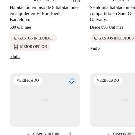
SEPTIEMBRE
(29)
OCTUBRE
Habitación en piso de 8 habitaciones
Se alquila habitación en
en alquiler en El Fort Pienc,
compartido en Sant Ger
Barcelona.
Galvany.
680 €
/
al mes
Desde
890 €
/
al mes
euro
euro
GASTOS INCLUIDOS
GASTOS INCLUIDOS
MEJOR OPCIÓN
+info
+info
VERIFICADO
VERIFICADO
4
DISPONIBLE 08
DISPONIBLE 