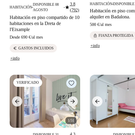
3.8
HABITACIÓN
DISPONIBLE
DISPONIBLE 08
■
star
HABITACIÓN
■
■
AGOSTO
(792)
Habitación en piso com
alquiler en Badalona.
Habitación en piso compartido de 10
habitaciones en la Dreta de
500 €
/
al mes
l'Eixample
lock
FIANZA PROTEGIDA
Desde
690 €
/
al mes
+info
euro
GASTOS INCLUIDOS
+info
VERIFICADO
1/51
4.3
DISPONIBLE 31
DISPONIBLE 