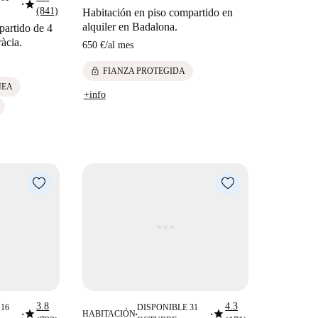
star
■
(841)
Habitación en piso compartido en
alquiler en Badalona.
partido de 4
àcia.
650 €
/
al mes
lock
FIANZA PROTEGIDA
NEA
+info
3.8
4.3
16
DISPONIBLE 31
star
star
HABITACIÓN
■
■
■