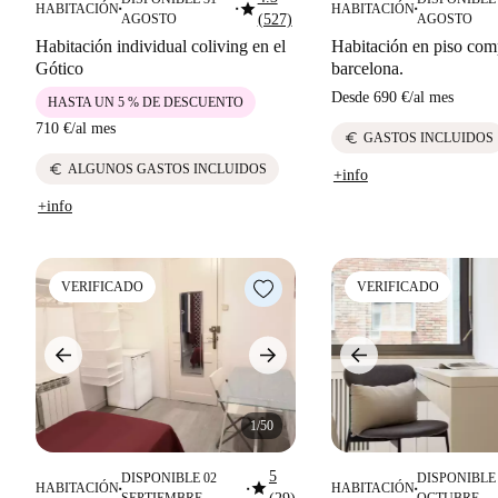
star
HABITACIÓN
HABITACIÓN
■
■
■
AGOSTO
(527)
AGOSTO
Habitación individual coliving en el
Habitación en piso com
Gótico
barcelona.
Desde
690 €
/
al mes
HASTA UN 5 % DE DESCUENTO
710 €
/
al mes
euro
GASTOS INCLUIDOS
euro
ALGUNOS GASTOS INCLUIDOS
+info
+info
VERIFICADO
VERIFICADO
1/50
5
DISPONIBLE 02
DISPONIBLE 
star
HABITACIÓN
HABITACIÓN
■
■
■