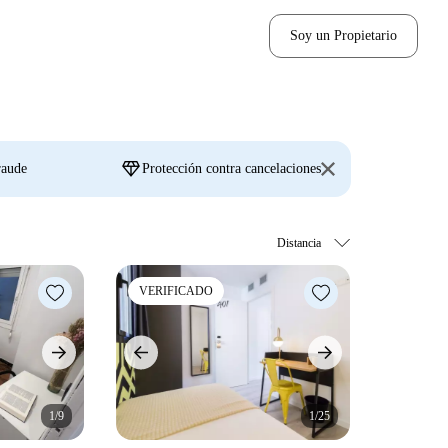
Soy un Propietario
diamond
raude
Protección contra cancelaciones
VERIFICADO
1/9
1/25