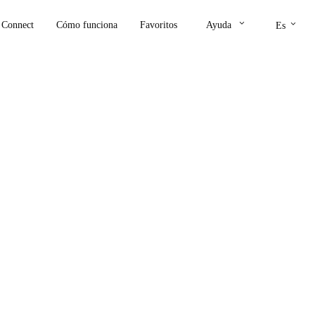
keyboard_arrow_down
keyboard_arrow_down
Connect
Cómo funciona
Favoritos
Ayuda
Es