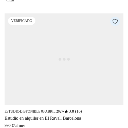
+info
VERIFICADO
star
3.8 (16)
ESTUDIO
DISPONIBLE 03 ABRIL 2027
■
■
Estudio en alquiler en El Raval, Barcelona
990 €
/
al mes