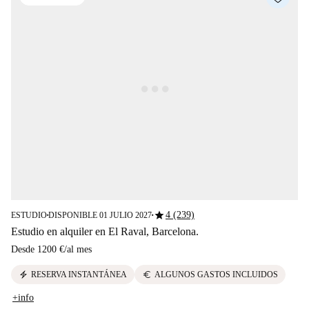
star
4 (239)
ESTUDIO
DISPONIBLE 01 JULIO 2027
■
■
Estudio en alquiler en El Raval, Barcelona.
Desde
1200 €
/
al mes
electric_bolt
euro
RESERVA INSTANTÁNEA
ALGUNOS GASTOS INCLUIDOS
+info