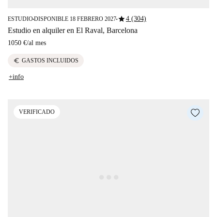
star
4 (304)
ESTUDIO
DISPONIBLE 18 FEBRERO 2027
■
■
Estudio en alquiler en El Raval, Barcelona
1050 €
/
al mes
euro
GASTOS INCLUIDOS
+info
VERIFICADO