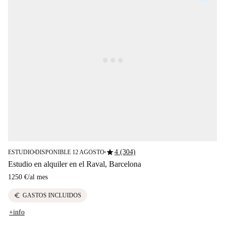
star
4 (304)
ESTUDIO
DISPONIBLE 12 AGOSTO
■
■
Estudio en alquiler en el Raval, Barcelona
1250 €
/
al mes
euro
GASTOS INCLUIDOS
+info