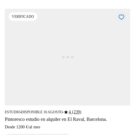
VERIFICADO
star
4 (239)
ESTUDIO
DISPONIBLE 10 AGOSTO
■
■
Pintoresco estudio en alquiler en El Raval, Barcelona.
Desde
1200 €
/
al mes