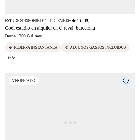
star
4 (239)
ESTUDIO
DISPONIBLE 14 DICIEMBRE
■
■
Cool estudio en alquiler en el raval, barcelona
Desde
1200 €
/
al mes
electric_bolt
euro
RESERVA INSTANTÁNEA
ALGUNOS GASTOS INCLUIDOS
+info
VERIFICADO