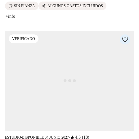
savings
euro
SIN FIANZA
ALGUNOS GASTOS INCLUIDOS
+info
VERIFICADO
star
4.3 (18)
ESTUDIO
DISPONIBLE 04 JUNIO 2027
■
■