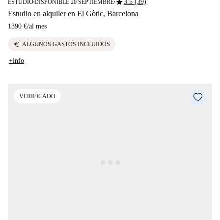
star
3.5 (39)
ESTUDIO
DISPONIBLE 20 SEPTIEMBRE
■
■
Estudio en alquiler en El Gòtic, Barcelona
1390 €
/
al mes
euro
ALGUNOS GASTOS INCLUIDOS
+info
VERIFICADO