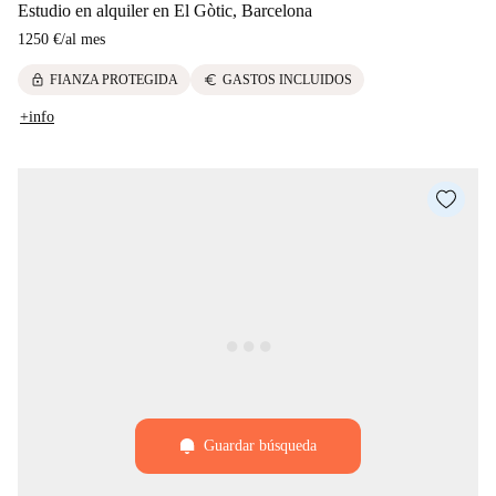
Estudio en alquiler en El Gòtic, Barcelona
1250 €
/
al mes
lock
euro
FIANZA PROTEGIDA
GASTOS INCLUIDOS
+info
Guardar búsqueda