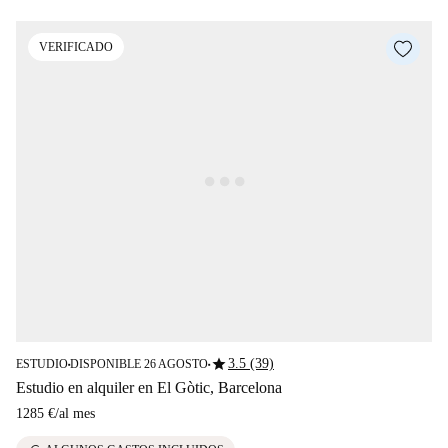
VERIFICADO
star
3.5 (39)
ESTUDIO
DISPONIBLE 26 AGOSTO
■
■
Estudio en alquiler en El Gòtic, Barcelona
1285 €
/
al mes