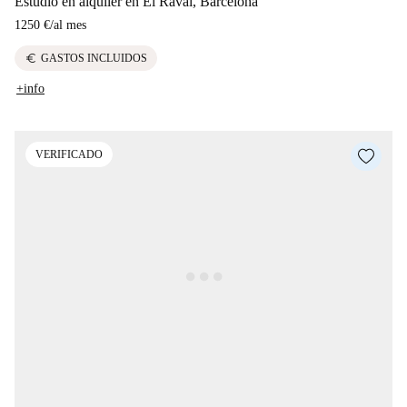
Estudio en alquiler en El Raval, Barcelona
1250 €
/
al mes
euro
GASTOS INCLUIDOS
+info
VERIFICADO