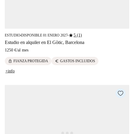
star
5 (1)
ESTUDIO
DISPONIBLE 01 ENERO 2027
■
■
Estudio en alquiler en El Gòtic, Barcelona
1250 €
/
al mes
lock
euro
FIANZA PROTEGIDA
GASTOS INCLUIDOS
+info