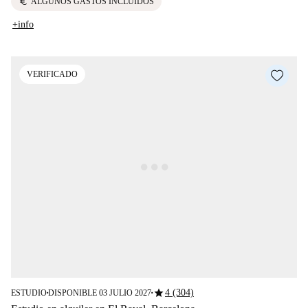
euro
ALGUNOS GASTOS INCLUIDOS
+info
VERIFICADO
star
4 (304)
ESTUDIO
DISPONIBLE 03 JULIO 2027
■
■