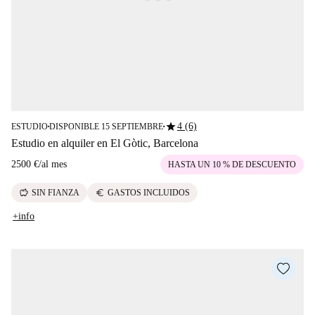
star
4 (6)
ESTUDIO
DISPONIBLE 15 SEPTIEMBRE
■
■
Estudio en alquiler en El Gòtic, Barcelona
2500 €
/
al mes
HASTA UN 10 % DE DESCUENTO
savings
euro
SIN FIANZA
GASTOS INCLUIDOS
+info