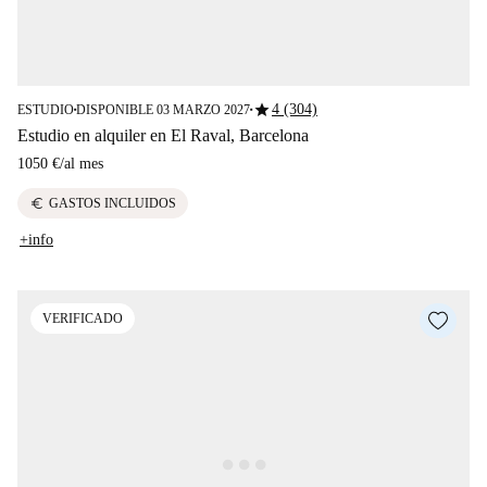
star
4 (304)
ESTUDIO
DISPONIBLE 03 MARZO 2027
■
■
Estudio en alquiler en El Raval, Barcelona
1050 €
/
al mes
euro
GASTOS INCLUIDOS
+info
VERIFICADO