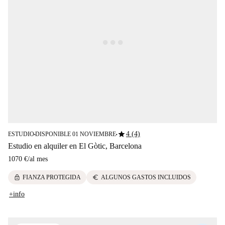
star
4 (4)
ESTUDIO
DISPONIBLE 01 NOVIEMBRE
■
■
Estudio en alquiler en El Gòtic, Barcelona
1070 €
/
al mes
lock
euro
FIANZA PROTEGIDA
ALGUNOS GASTOS INCLUIDOS
+info