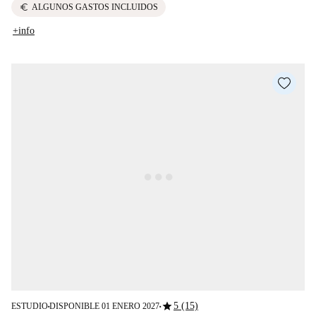
euro
ALGUNOS GASTOS INCLUIDOS
+info
star
5 (15)
ESTUDIO
DISPONIBLE 01 ENERO 2027
■
■