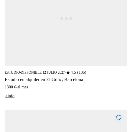
star
4.5 (136)
ESTUDIO
DISPONIBLE 12 JULIO 2027
■
■
Estudio en alquiler en El Gòtic, Barcelona
1300 €
/
al mes
+info