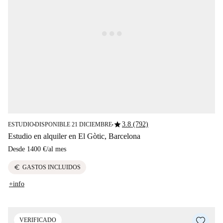
star
3.8 (792)
ESTUDIO
DISPONIBLE 21 DICIEMBRE
■
■
Estudio en alquiler en El Gòtic, Barcelona
Desde
1400 €
/
al mes
euro
GASTOS INCLUIDOS
+info
VERIFICADO