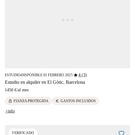
star
4 (3)
ESTUDIO
DISPONIBLE 01 FEBRERO 2027
■
■
Estudio en alquiler en El Gòtic, Barcelona
1450 €
/
al mes
lock
euro
FIANZA PROTEGIDA
GASTOS INCLUIDOS
+info
VERIFICADO