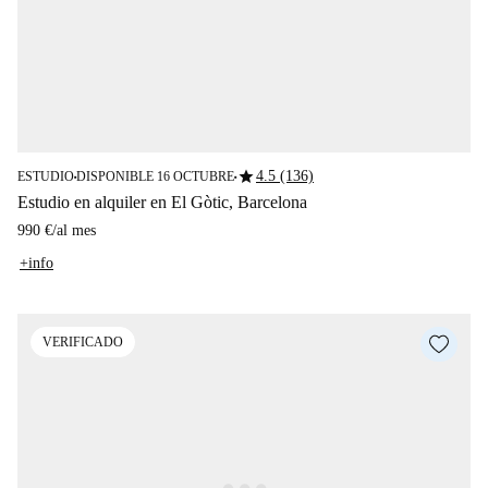
star
4.5 (136)
ESTUDIO
DISPONIBLE 16 OCTUBRE
■
■
Estudio en alquiler en El Gòtic, Barcelona
990 €
/
al mes
+info
VERIFICADO