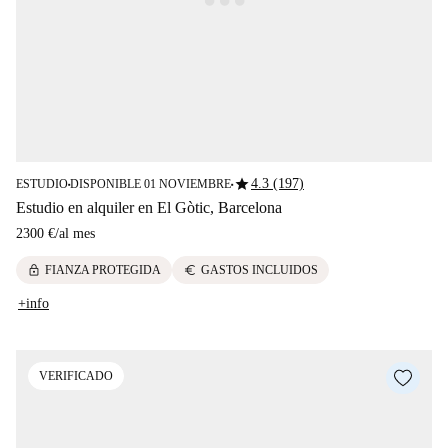
star
4.3 (197)
ESTUDIO
DISPONIBLE 01 NOVIEMBRE
■
■
Estudio en alquiler en El Gòtic, Barcelona
2300 €
/
al mes
lock
euro
FIANZA PROTEGIDA
GASTOS INCLUIDOS
+info
VERIFICADO