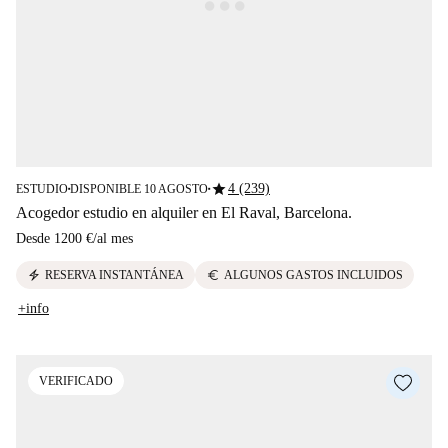
star
4 (239)
ESTUDIO
DISPONIBLE 10 AGOSTO
■
■
Acogedor estudio en alquiler en El Raval, Barcelona.
Desde
1200 €
/
al mes
electric_bolt
euro
RESERVA INSTANTÁNEA
ALGUNOS GASTOS INCLUIDOS
+info
VERIFICADO