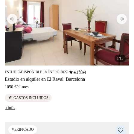
1/15
star
4 (304)
ESTUDIO
DISPONIBLE 18 ENERO 2027
■
■
Estudio en alquiler en El Raval, Barcelona
1050 €
/
al mes
euro
GASTOS INCLUIDOS
+info
VERIFICADO