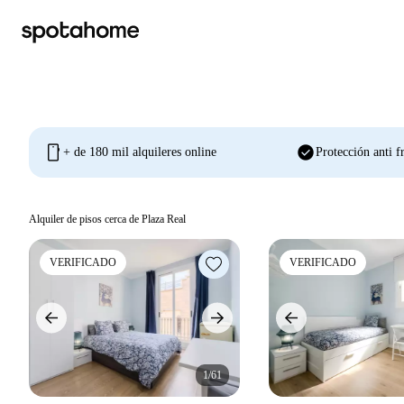
mobile
check_circle
+ de 180 mil alquileres online
Protección anti f
Alquiler de pisos cerca de Plaza Real
VERIFICADO
VERIFICADO
1/61