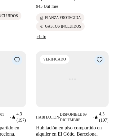
945 €
/
al mes
NCLUIDOS
lock
FIANZA PROTEGIDA
euro
GASTOS INCLUIDOS
+info
VERIFICADO
4.3
4.3
01
DISPONIBLE 09
star
star
HABITACIÓN
■
■
■
(197)
DICIEMBRE
(197)
partido en
Habitación en piso compartido en
rcelona.
alquiler en El Gòtic, Barcelona.