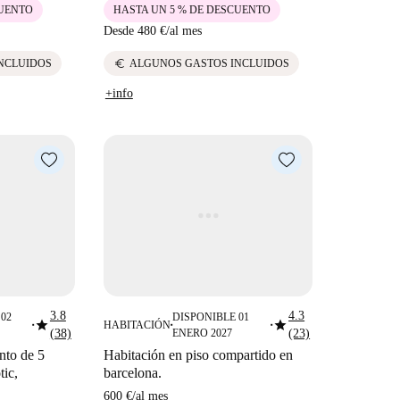
CUENTO
HASTA UN 5 % DE DESCUENTO
Desde
480 €
/
al mes
euro
NCLUIDOS
ALGUNOS GASTOS INCLUIDOS
+info
3.8
4.3
02
DISPONIBLE 01
star
star
HABITACIÓN
■
■
■
(38)
ENERO 2027
(23)
nto de 5
Habitación en piso compartido en
tic,
barcelona.
600 €
/
al mes