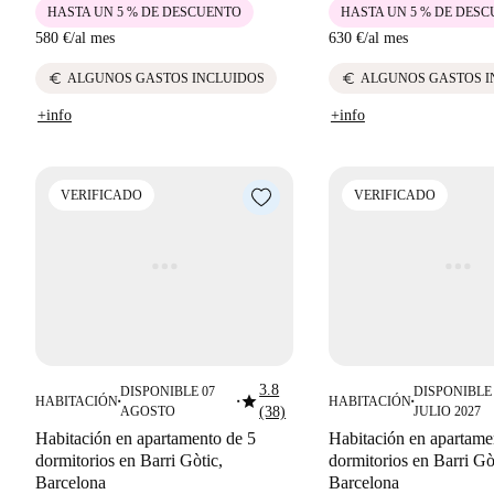
HASTA UN 5 % DE DESCUENTO
HASTA UN 5 % DE DES
580 €
/
al mes
630 €
/
al mes
euro
euro
ALGUNOS GASTOS INCLUIDOS
ALGUNOS GASTOS I
+info
+info
VERIFICADO
VERIFICADO
3.8
DISPONIBLE 07
DISPONIBLE 
star
HABITACIÓN
HABITACIÓN
■
■
■
AGOSTO
(38)
JULIO 2027
Habitación en apartamento de 5
Habitación en apartame
dormitorios en Barri Gòtic,
dormitorios en Barri Gò
Barcelona
Barcelona