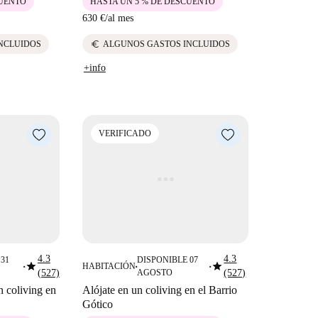
CUENTO
HASTA UN 5 % DE DESCUENTO
630 €
/
al mes
euro
NCLUIDOS
ALGUNOS GASTOS INCLUIDOS
+info
VERIFICADO
4.3
4.3
31
DISPONIBLE 07
star
star
HABITACIÓN
■
■
■
(527)
AGOSTO
(527)
n coliving en
Alójate en un coliving en el Barrio
Gótico