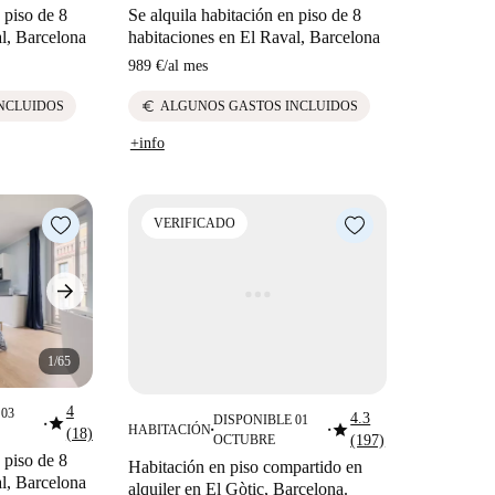
 piso de 8
Se alquila habitación en piso de 8
l, Barcelona
habitaciones en El Raval, Barcelona
989 €
/
al mes
euro
NCLUIDOS
ALGUNOS GASTOS INCLUIDOS
+info
VERIFICADO
1/65
4
03
4.3
star
DISPONIBLE 01
star
■
HABITACIÓN
(18)
■
■
OCTUBRE
(197)
 piso de 8
Habitación en piso compartido en
l, Barcelona
alquiler en El Gòtic, Barcelona.