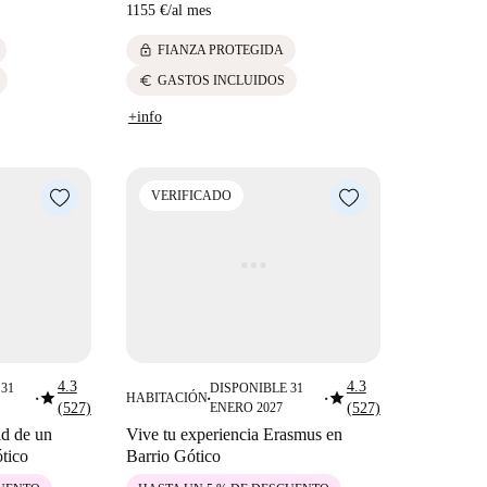
1155 €
/
al mes
lock
FIANZA PROTEGIDA
euro
GASTOS INCLUIDOS
+info
VERIFICADO
4.3
4.3
31
DISPONIBLE 31
star
star
HABITACIÓN
■
■
■
(527)
ENERO 2027
(527)
ad de un
Vive tu experiencia Erasmus en
ótico
Barrio Gótico