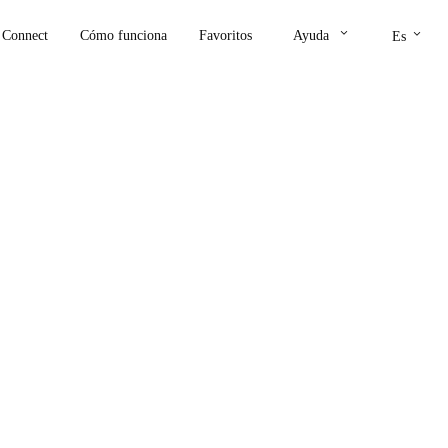
keyboard_arrow_down
keyboard_arrow_down
Connect
Cómo funciona
Favoritos
Ayuda
Es