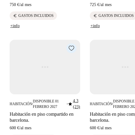
750 €
/
al mes
725 €
/
al mes
euro
euro
GASTOS INCLUIDOS
GASTOS INCLUIDOS
+info
+info
4.3
DISPONIBLE 01
DISPONIBLE 
star
HABITACIÓN
HABITACIÓN
■
■
■
FEBRERO 2027
(23)
FEBRERO 20
Habitación en piso compartido en
Habitación en piso com
barcelona.
barcelona.
600 €
/
al mes
600 €
/
al mes