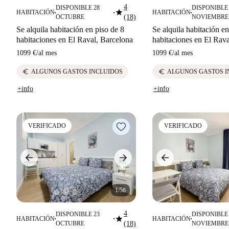
4
DISPONIBLE 28
DISPONIBLE 
star
HABITACIÓN
HABITACIÓN
■
■
■
OCTUBRE
(18)
NOVIEMBRE
Se alquila habitación en piso de 8
Se alquila habitación en
habitaciones en El Raval, Barcelona
habitaciones en El Rava
1099 €
/
al mes
1099 €
/
al mes
euro
euro
ALGUNOS GASTOS INCLUIDOS
ALGUNOS GASTOS I
+info
+info
VERIFICADO
VERIFICADO
1/58
4
DISPONIBLE 23
DISPONIBLE 
star
HABITACIÓN
HABITACIÓN
■
■
■
OCTUBRE
(18)
NOVIEMBRE