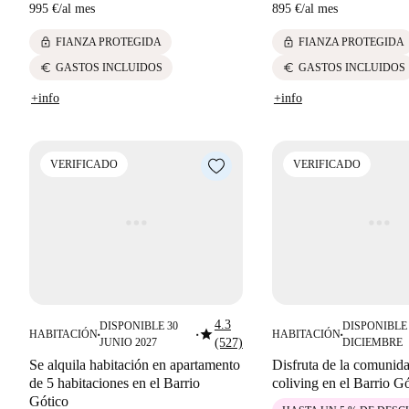
995 €
/
al mes
895 €
/
al mes
lock
lock
FIANZA PROTEGIDA
FIANZA PROTEGIDA
euro
euro
GASTOS INCLUIDOS
GASTOS INCLUIDOS
+info
+info
VERIFICADO
VERIFICADO
4.3
DISPONIBLE 30
DISPONIBLE 
star
HABITACIÓN
HABITACIÓN
■
■
■
JUNIO 2027
(527)
DICIEMBRE
Se alquila habitación en apartamento
Disfruta de la comunid
de 5 habitaciones en el Barrio
coliving en el Barrio G
Gótico