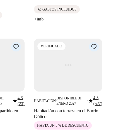
euro
GASTOS INCLUIDOS
+info
VERIFICADO
4.3
4.3
01
DISPONIBLE 31
star
star
HABITACIÓN
■
■
■
27
(23)
ENERO 2027
(527)
partido en
Habitación con terraza en el Barrio
Gótico
HASTA UN 5 % DE DESCUENTO