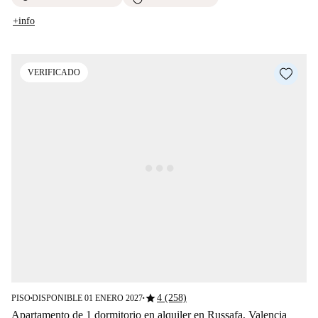
+info
VERIFICADO
star
4 (258)
PISO
DISPONIBLE 01 ENERO 2027
■
■
Apartamento de 1 dormitorio en alquiler en Russafa, Valencia