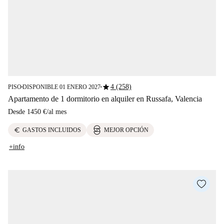
star
4 (258)
PISO
DISPONIBLE 01 ENERO 2027
■
■
Apartamento de 1 dormitorio en alquiler en Russafa, Valencia
Desde
1450 €
/
al mes
euro
GASTOS INCLUIDOS
MEJOR OPCIÓN
+info