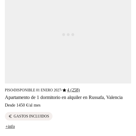
star
4 (258)
PISO
DISPONIBLE 01 ENERO 2027
■
■
Apartamento de 1 dormitorio en alquiler en Russafa, Valencia
Desde
1450 €
/
al mes
euro
GASTOS INCLUIDOS
+info