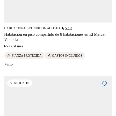
star
5 (1)
HABITACIÓN
DISPONIBLE 07 AGOSTO
■
■
Habitación en piso compartido de 8 habitaciones en El Mercat,
Valencia
650 €
/
al mes
lock
euro
FIANZA PROTEGIDA
GASTOS INCLUIDOS
+info
VERIFICADO