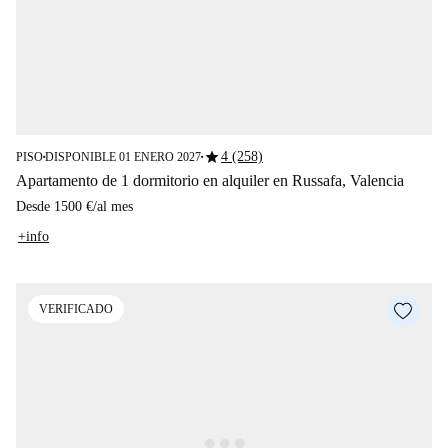
star
4 (258)
PISO
DISPONIBLE 01 ENERO 2027
■
■
Apartamento de 1 dormitorio en alquiler en Russafa, Valencia
Desde
1500 €
/
al mes
+info
VERIFICADO