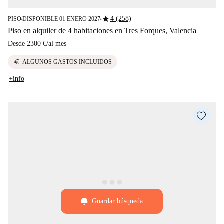
star
4 (258)
PISO
DISPONIBLE 01 ENERO 2027
■
■
Piso en alquiler de 4 habitaciones en Tres Forques, Valencia
Desde
2300 €
/
al mes
euro
ALGUNOS GASTOS INCLUIDOS
+info
Guardar búsqueda