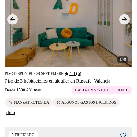
1/28
star
4.3 (6)
PISO
DISPONIBLE 30 SEPTIEMBRE
■
■
Piso de 3 habitaciones en alquiler en Russafa, Valencia.
Desde
1590 €
/
al mes
HASTA UN 5 % DE DESCUENTO
lock
euro
FIANZA PROTEGIDA
ALGUNOS GASTOS INCLUIDOS
+info
VERIFICADO