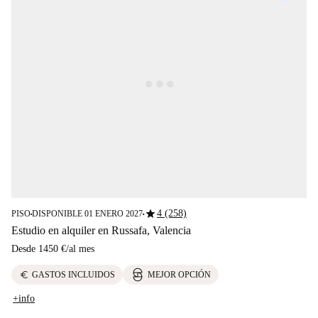
star
4 (258)
PISO
DISPONIBLE 01 ENERO 2027
■
■
Estudio en alquiler en Russafa, Valencia
Desde
1450 €
/
al mes
euro
GASTOS INCLUIDOS
MEJOR OPCIÓN
+info