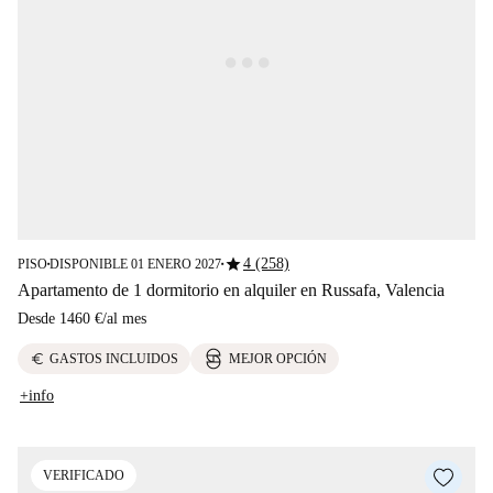
star
4 (258)
PISO
DISPONIBLE 01 ENERO 2027
■
■
Apartamento de 1 dormitorio en alquiler en Russafa, Valencia
Desde
1460 €
/
al mes
euro
GASTOS INCLUIDOS
MEJOR OPCIÓN
+info
VERIFICADO