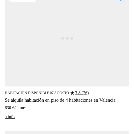
star
3.8 (26)
HABITACIÓN
DISPONIBLE 07 AGOSTO
■
■
Se alquila habitación en piso de 4 habitaciones en Valencia
630 €
/
al mes
+info