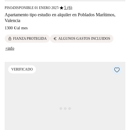
star
5 (6)
PISO
DISPONIBLE 01 ENERO 2027
■
■
Apartamento tipo estudio en alquiler en Poblados Marítimos,
Valencia
1300 €
/
al mes
lock
euro
FIANZA PROTEGIDA
ALGUNOS GASTOS INCLUIDOS
+info
VERIFICADO