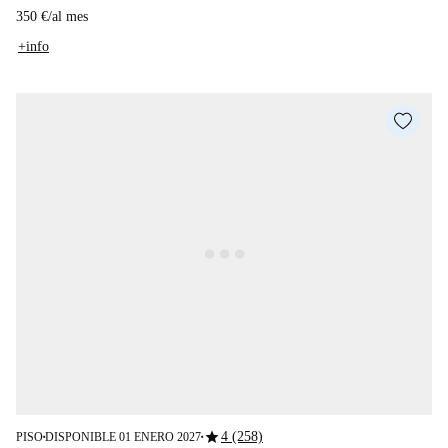
350 €
/
al mes
+info
star
4 (258)
PISO
DISPONIBLE 01 ENERO 2027
■
■