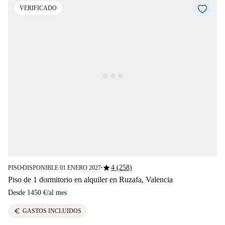
VERIFICADO
star
4 (258)
PISO
DISPONIBLE 01 ENERO 2027
■
■
Piso de 1 dormitorio en alquiler en Ruzafa, Valencia
Desde
1450 €
/
al mes
euro
GASTOS INCLUIDOS