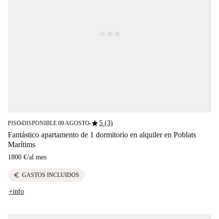
star
5 (3)
PISO
DISPONIBLE 09 AGOSTO
■
■
Fantástico apartamento de 1 dormitorio en alquiler en Poblats
Marítims
1800 €
/
al mes
euro
GASTOS INCLUIDOS
+info