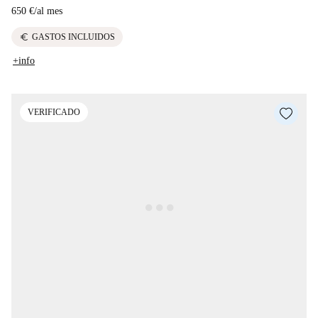
650 €
/
al mes
euro
GASTOS INCLUIDOS
+info
VERIFICADO