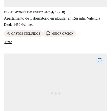
star
4 (258)
PISO
DISPONIBLE 01 ENERO 2027
■
■
Apartamento de 1 dormitorio en alquiler en Russafa, Valencia
Desde
1450 €
/
al mes
euro
GASTOS INCLUIDOS
MEJOR OPCIÓN
+info