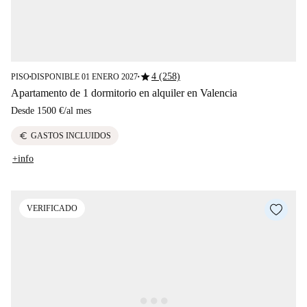
star
4 (258)
PISO
DISPONIBLE 01 ENERO 2027
■
■
Apartamento de 1 dormitorio en alquiler en Valencia
Desde
1500 €
/
al mes
euro
GASTOS INCLUIDOS
+info
VERIFICADO