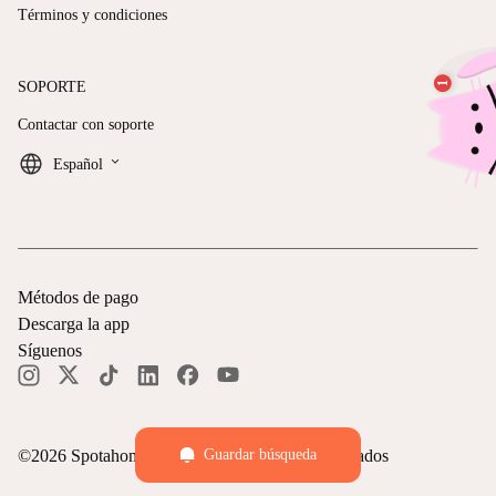
Términos y condiciones
SOPORTE
Contactar con soporte
keyboard_arrow_down
Español
Métodos de pago
Descarga la app
Síguenos
Guardar búsqueda
©
2026
Spotahome —
Todos los derechos reservados