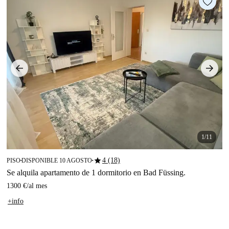
1/11
star
4 (18)
PISO
DISPONIBLE 10 AGOSTO
■
■
Se alquila apartamento de 1 dormitorio en Bad Füssing.
1300 €
/
al mes
+info