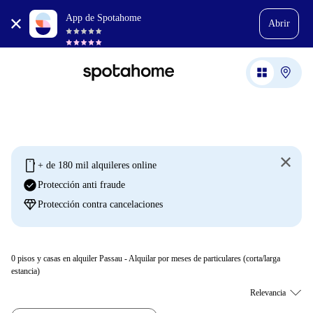
App de Spotahome
Abrir
mobile
+ de 180 mil alquileres online
check_circle
Protección anti fraude
diamond
Protección contra cancelaciones
0
pisos y casas en alquiler Passau - Alquilar por meses de particulares (corta/larga
estancia)